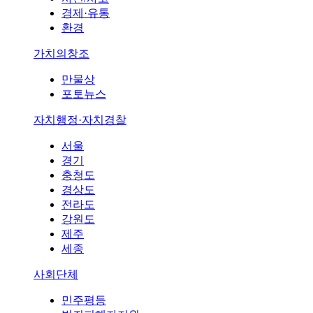
경제·유통
환경
가치의창조
만물상
포토뉴스
자치행정·자치경찰
서울
경기
충청도
경상도
전라도
강원도
제주
세종
사회단체
민주평등