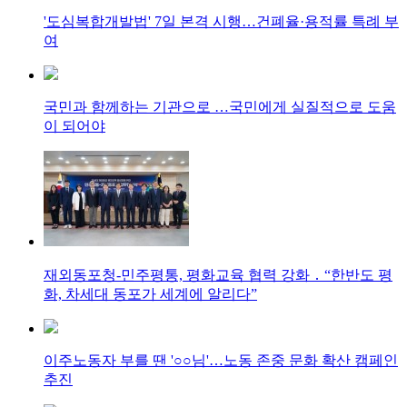
'도심복합개발법' 7일 본격 시행…건폐율·용적률 특례 부
여
국민과 함께하는 기관으로 …국민에게 실질적으로 도움
이 되어야
재외동포청-민주평통, 평화교육 협력 강화 ․ “한반도 평
화, 차세대 동포가 세계에 알리다”
이주노동자 부를 땐 '○○님'…노동 존중 문화 확산 캠페인
추진