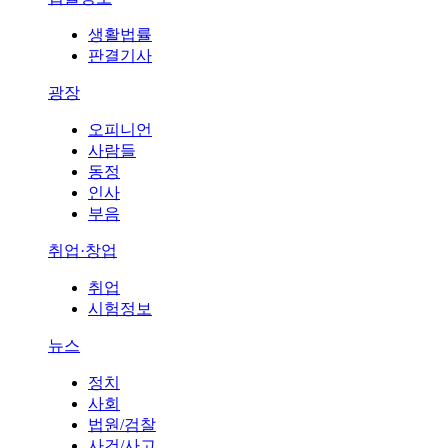
생활법률
판결기사
광장
오피니언
사람들
동정
인사
부음
취업·창업
취업
시험정보
뉴스
정치
사회
법원/검찰
사건/사고