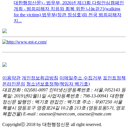
대한행정산문) - 법무부, 2026년 제13회 다링안심캠페인
개최 - 범죄피해자 치유와 회복 위한 나눔걷기(walking
for the victims) 법무부(장관 정성호)와 전국 범죄피해자
지...
이용약관
개인정보취급방침
이메일주소 수집거부
포인트정책
온라인문의
청소년보호정책(책임자 백기호)
대표전화 : 02)581-0097
인터넷신문등록번호 : 서울,아52143
등
록일: 2019년02월11일
사업자등록번호 : 798-13-00941
대한행
정신문 발행인 : 백기호
편집인 : 백기호
주소 : 우)07250 서울
특별시 영등포구 영중로24길 10.2층 213호
(영등포동5가, 영포
복합건물)
E-mail : ossesse@naver.com, ossesse@nate.com
Copyrightⓒ 2018 by 대한행정신문 all right reserved.