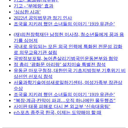
기고 - ’부메랑’ 효과
‘심심한 사과’
2022년 공익법무관 정기 인사
조국을 지키려 했던 소녀들의 이야기 ‘1919 유관순’
(재)의천장학재단 남정헌 이사장, 청소년들에게 꿈과 용
기를 심어져
국내로 유입되는 모든 외국 인력에 특화된 전문성 강화
로 의무교육기관 설립
국방정보포털, 농어촌살리기범국민운동본부와 협약
정 총리 ‘광화문 아리랑’ 설치미술 특별전 참석
유동균 마포구청장, 대한민국 기초지방정부 기후위기 비
상선언 선포식 참석
서울과학기술여성새로일하기센터, 여성가족부 장관상
수상
조국을 지키려 했던 소녀들의 이야기 ‘1919 유관순’
“복장·계급·칸막이 파괴…오직 하나에만 몰두했죠”
사이판 태풍 피해로 다시 본 외교부 ‘신속대응팀’
e스포츠 종주국 한국, 이제는 도약해야 할 때