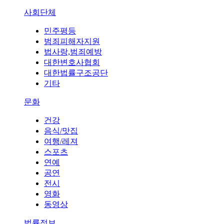
사회단체
민주평등
범죄피해자지원
법사랑,범죄예방
대한변호사협회
대한법률구조공단
기타
문화
건강
음식/맛집
여행/레져
스포츠
연예
공연
전시
영화
동영상
법률정보