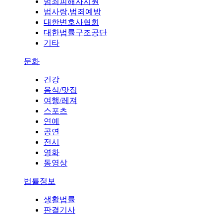
범죄피해자지원
법사랑,범죄예방
대한변호사협회
대한법률구조공단
기타
문화
건강
음식/맛집
여행/레져
스포츠
연예
공연
전시
영화
동영상
법률정보
생활법률
판결기사