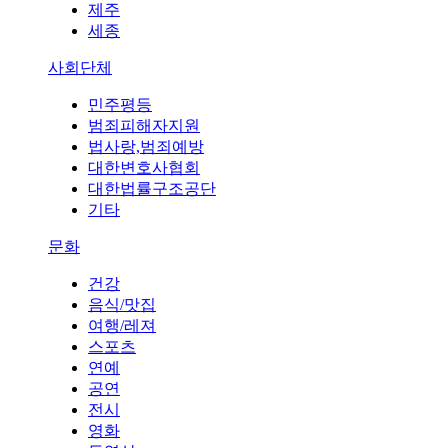
제주
세종
사회단체
민주평등
범죄피해자지원
법사랑,범죄예방
대한변호사협회
대한법률구조공단
기타
문화
건강
음식/맛집
여행/레져
스포츠
연예
공연
전시
영화