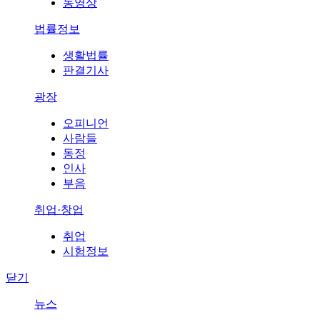
동영상
법률정보
생활법률
판결기사
광장
오피니언
사람들
동정
인사
부음
취업·창업
취업
시험정보
닫기
뉴스