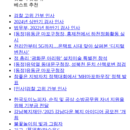
베스트 추천
검찰 고위 간부 인사
2024년 상반기 검사 인사
법무부, 2022년 하반기 검사 인사
[동정]유동균 마포구청장, 홍제천에서 하천정화활동 실
시
천리안부터 5G까지…온택트 시대 맞아 살펴본 ‘디지털
변천사’
정 총리 ‘광화문 아리랑’ 설치미술 특별전 참석
[동정]유덕열 동대문구청장, 성북천 둔치 산책로변 점검
[동정]유동균 마포구청장
참좋은 지방자치 정책대회에서 'MH마포하우징' 정책 발
표
[인사]검찰 고위 간부 인사
한국도미노피자, 순직 및 공상 소방공무원 자녀 지원을
위해 기부금 전달
강남복지재단,‘2025 강남다운 복지 아이디어 공모전 ’개
최
불꽃놀이의 빛과 그림자
기고- ‘莫須有(막수유)’