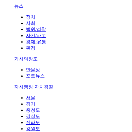
뉴스
정치
사회
법원/검찰
사건/사고
경제·유통
환경
가치의창조
만물상
포토뉴스
자치행정·자치경찰
서울
경기
충청도
경상도
전라도
강원도