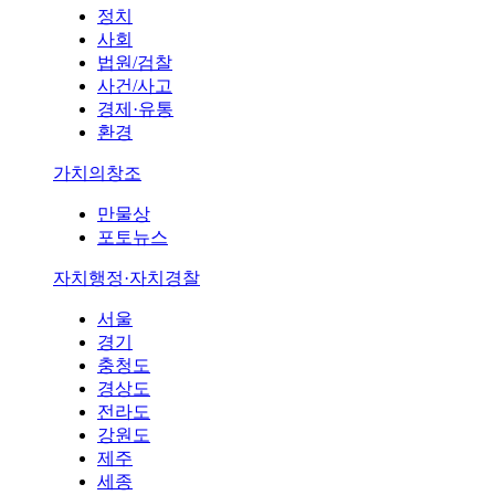
정치
사회
법원/검찰
사건/사고
경제·유통
환경
가치의창조
만물상
포토뉴스
자치행정·자치경찰
서울
경기
충청도
경상도
전라도
강원도
제주
세종