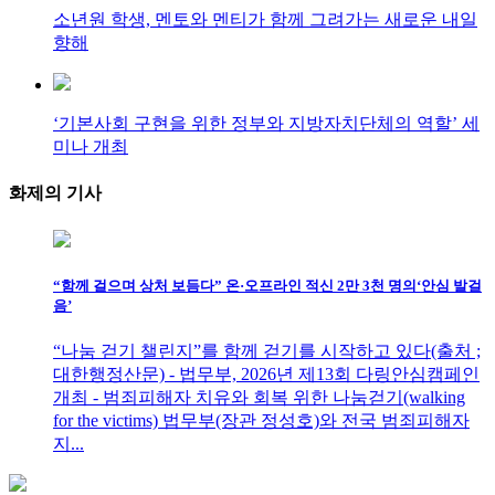
소년원 학생, 멘토와 멘티가 함께 그려가는 새로운 내일
향해
‘기본사회 구현을 위한 정부와 지방자치단체의 역할’ 세
미나 개최
화제의
기사
“함께 걸으며 상처 보듬다” 온·오프라인 적신 2만 3천 명의‘안심 발걸
음’
“나눔 걷기 챌린지”를 함께 걷기를 시작하고 있다(출처 ;
대한행정산문) - 법무부, 2026년 제13회 다링안심캠페인
개최 - 범죄피해자 치유와 회복 위한 나눔걷기(walking
for the victims) 법무부(장관 정성호)와 전국 범죄피해자
지...