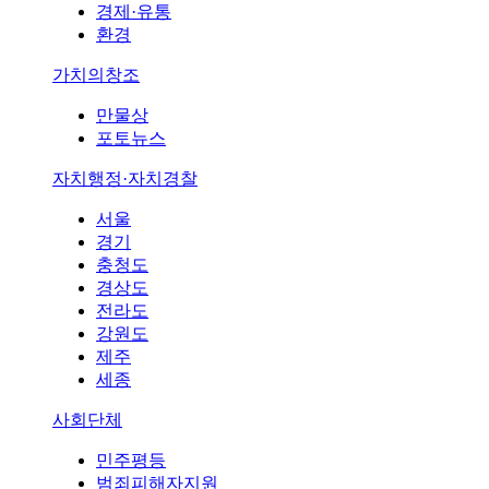
경제·유통
환경
가치의창조
만물상
포토뉴스
자치행정·자치경찰
서울
경기
충청도
경상도
전라도
강원도
제주
세종
사회단체
민주평등
범죄피해자지원