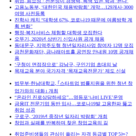
취업, 희소성 · 전문성이 경쟁력, 특색 있는 학과 ‘뜬다’
고용노동부, ‘대한민국 채용박람회’ 개막…129개사·3000
여명 사전등록
진학사 캐치 “대학생 67%, 코로나19 때문에 여름방학 계
획 변화”
행정·복지서비스 체험할 대학생 모집한다
오뚜기, 2020년 상반기 신입사원 공개 채용
동대문구, 지역주도형 청년일자리사업 참여자 12명 모집
금천문화재단, 금나래아트홀 공연장 안내원 10명 공개채
용
‘구청이 면접장으로’ 강남구, 구인기업 초대의 날
목재교육 분야 국가자격 ‘목재교육전문가’ 제도 신설
법무부·한남대학교, ｢스타트업 법률지원을 위한 청년 창
업가와의 대화｣ 개최
“온라인 진로상담하세요”…영등포‘나비 LIVE’운영
금융IT 전문기업 동반 입사…코로나19발 고용한파 뚫고
취업 성공
구로구, ‘2019년 중장년 일자리 박람회’ 개최
창업과 실패를 반복하며 찾은 창업교육의 길
취업준비생들의 관심이 쏠리는 자격 등급별 TOP 5는?