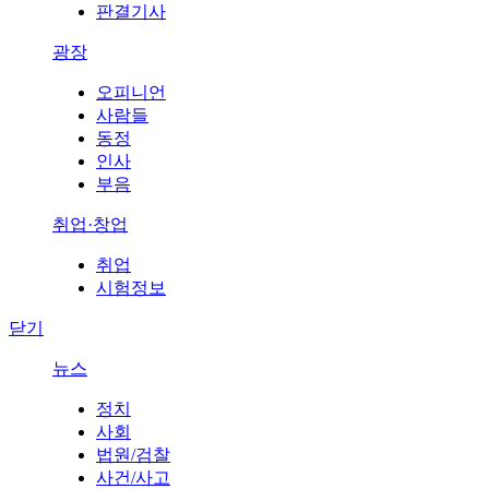
판결기사
광장
오피니언
사람들
동정
인사
부음
취업·창업
취업
시험정보
닫기
뉴스
정치
사회
법원/검찰
사건/사고