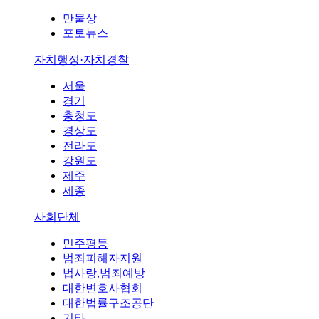
만물상
포토뉴스
자치행정·자치경찰
서울
경기
충청도
경상도
전라도
강원도
제주
세종
사회단체
민주평등
범죄피해자지원
법사랑,범죄예방
대한변호사협회
대한법률구조공단
기타