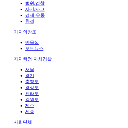
법원/검찰
사건/사고
경제·유통
환경
가치의창조
만물상
포토뉴스
자치행정·자치경찰
서울
경기
충청도
경상도
전라도
강원도
제주
세종
사회단체