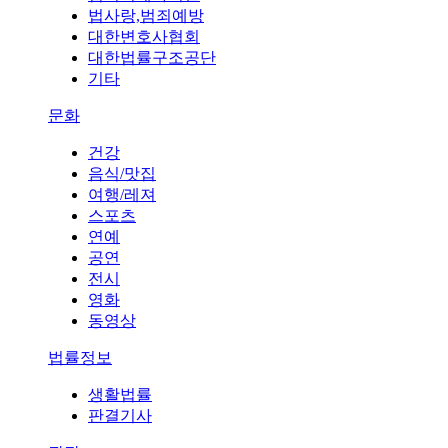
법사랑,범죄예방
대한변호사협회
대한법률구조공단
기타
문화
건강
음식/맛집
여행/레져
스포츠
연예
공연
전시
영화
동영상
법률정보
생활법률
판결기사