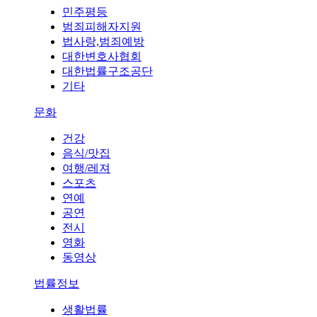
민주평등
범죄피해자지원
법사랑,범죄예방
대한변호사협회
대한법률구조공단
기타
문화
건강
음식/맛집
여행/레져
스포츠
연예
공연
전시
영화
동영상
법률정보
생활법률