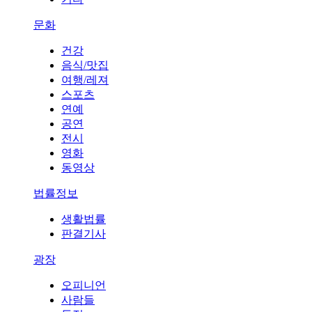
문화
건강
음식/맛집
여행/레져
스포츠
연예
공연
전시
영화
동영상
법률정보
생활법률
판결기사
광장
오피니언
사람들