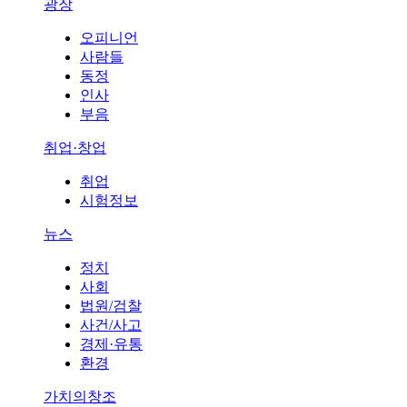
광장
오피니언
사람들
동정
인사
부음
취업·창업
취업
시험정보
뉴스
정치
사회
법원/검찰
사건/사고
경제·유통
환경
가치의창조