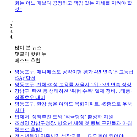
회는 어느 때보다 공정하고 책임 있는 자세를 지켜야 할
것"
많이 본 뉴스
댓글이 핫한 뉴
베스트 추천
영등포구, 매니페스토 공약이행 평가 4년 연속‘최고등급
(SA)’달성
영등포구, 전체·여성 고용률 서울시 1위 · 3년 연속 정상
강남구, 탄천 등 생태하천 ‘위험 수목’ 일제 정비…태풍·
집중호우 대비
영등포구, 한강 품은 여의도 목화아파트, 49층으로 우뚝
서다
법제처, 정책추진 도와 ‘적극행정’ 활성화 지원
조성명 강남구청장, 병오년 새해 첫 행보 구민들과 아침
체조로 출발!
청소년들이 민주시민 성장으로 … 디딤돌이 되어야