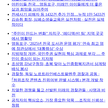
어린이들 천국…영등포구, 미래인 아이들에게 더 좋은
삶과 희망을 심어주며
전세사기 피해자 등 1432건 추가 인정…누적 1만 5433건
김승취 회장, 심폐소생술교육은 실전처럼 · 실전은 실제
적이다
“주민이 만드는 변화” 자치구, ‘레디액션! 팀’ 지역 곳곳
에서 맹활약
영등포구, ‘2025년 전국 도서관 운영 평가’ 연속 최고 영
예 장관상에서 ‘대통령상’ 수상
지방재정 개편, 국민주권 실현의 핵심 과제로 부각 … 주
민이 중심이 되는 지자체
조성명 강남구청장, 초복 맞아 노인종합복지관서 삼계탕
배식 봉사
경찰청, 독일 노르트라인베스트팔렌주 경찰과 공동 ·
｢허위조작 콘텐츠 진위여부 판별 시스템｣ 본격 개발 착
수
치열한 경쟁을 뚫고 선발된 미래의 경찰관들 · 사명과 비
전
공직자의 핵심요소, 가장 중요한 덕목 …조직의 신뢰성 ·
청렴