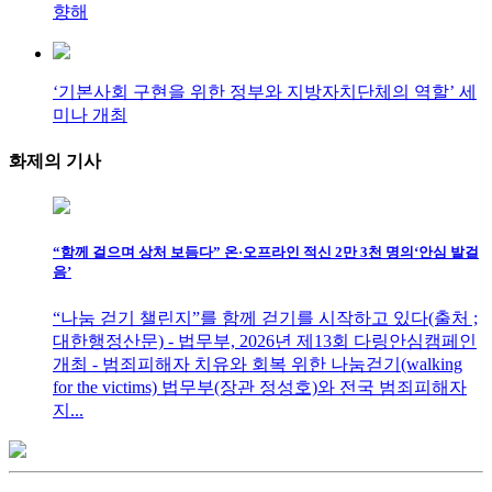
향해
‘기본사회 구현을 위한 정부와 지방자치단체의 역할’ 세
미나 개최
화제의
기사
“함께 걸으며 상처 보듬다” 온·오프라인 적신 2만 3천 명의‘안심 발걸
음’
“나눔 걷기 챌린지”를 함께 걷기를 시작하고 있다(출처 ;
대한행정산문) - 법무부, 2026년 제13회 다링안심캠페인
개최 - 범죄피해자 치유와 회복 위한 나눔걷기(walking
for the victims) 법무부(장관 정성호)와 전국 범죄피해자
지...