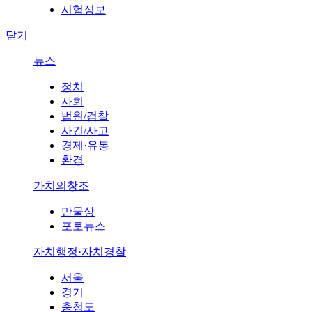
시험정보
닫기
뉴스
정치
사회
법원/검찰
사건/사고
경제·유통
환경
가치의창조
만물상
포토뉴스
자치행정·자치경찰
서울
경기
충청도