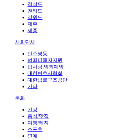
경상도
전라도
강원도
제주
세종
사회단체
민주평등
범죄피해자지원
법사랑,범죄예방
대한변호사협회
대한법률구조공단
기타
문화
건강
음식/맛집
여행/레져
스포츠
연예