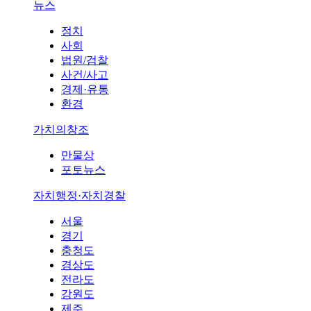
뉴스
정치
사회
법원/검찰
사건/사고
경제·유통
환경
가치의창조
만물상
포토뉴스
자치행정·자치경찰
서울
경기
충청도
경상도
전라도
강원도
제주