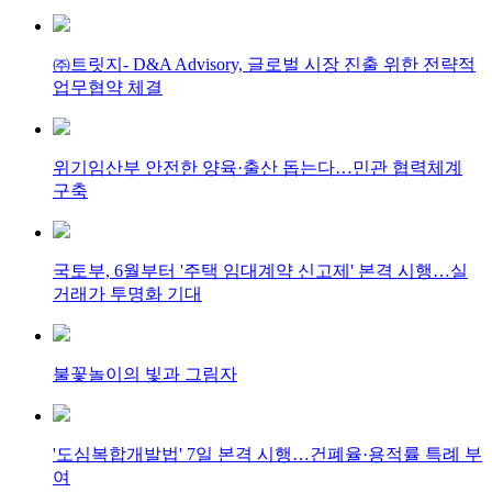
㈜트릿지- D&A Advisory, 글로벌 시장 진출 위한 전략적
업무협약 체결
위기임산부 안전한 양육·출산 돕는다…민관 협력체계
구축
국토부, 6월부터 '주택 임대계약 신고제' 본격 시행…실
거래가 투명화 기대
불꽃놀이의 빛과 그림자
'도심복합개발법' 7일 본격 시행…건폐율·용적률 특례 부
여