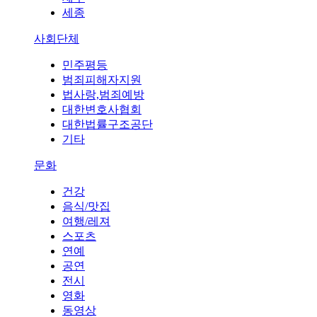
세종
사회단체
민주평등
범죄피해자지원
법사랑,범죄예방
대한변호사협회
대한법률구조공단
기타
문화
건강
음식/맛집
여행/레져
스포츠
연예
공연
전시
영화
동영상