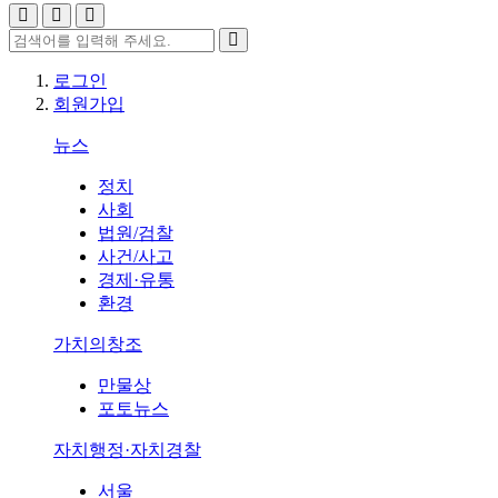
로그인
회원가입
뉴스
정치
사회
법원/검찰
사건/사고
경제·유통
환경
가치의창조
만물상
포토뉴스
자치행정·자치경찰
서울