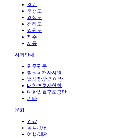
경기
충청도
경상도
전라도
강원도
제주
세종
사회단체
민주평등
범죄피해자지원
법사랑,범죄예방
대한변호사협회
대한법률구조공단
기타
문화
건강
음식/맛집
여행/레져