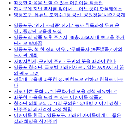
따뜻한 마음을 느낄 수 있는 어린이들 작품전
자치구에 지닌 역사를 찾아서 … 어느 곳이 핫플레이스
영등포구, 유튜브 조회수 1등 공신 ‘공뭔것들’시즌2 공개
영등포구, '인기 자격증' 전기기능사 취득과정 무료 운
영…중장년 교육생 모집
영등포역 남쪽 노후 주거지, 48층, 3366세대 초고층 주거
단지로 탈바꿈
영등포구, 책 한 장의 여유…‘무해독서(無害讀書)’ 야외
도서관 개최
자방자치제, 구민이 주인 · 구민의 뜻을 따라야 한다
영등포 청소년, 글로벌 미래인재로…일본 JAXA에서 꿈
의 궤도 그려
경찰대 교육생 따뜻한 정, 반찬으로 전하고 헌혈로 나누
다
서로 다른 문화 … “다문화가정 포용 정책 필요하다”
따뜻한 마음을 느낄 수 있는 어린이들 작품전
청소년 의회교실 … ‘1일 구의원’ 상대방 이야기 경청 ·
민주주의 의사결정 과정 체험
어린이들 천국…영등포구, 미래인 아이들에게 더 좋은
삶과 희망을 심어주며