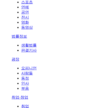
스포츠
연예
공연
전시
영화
동영상
법률정보
생활법률
판결기사
광장
오피니언
사람들
동정
인사
부음
취업·창업
취업