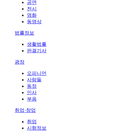
공연
전시
영화
동영상
법률정보
생활법률
판결기사
광장
오피니언
사람들
동정
인사
부음
취업·창업
취업
시험정보