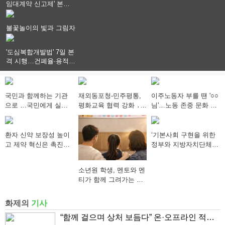
임대계약 신고제' 본격
시행…실거래가 투명화
기대
불꽃놀이의 빛과 그림자
'도심복합개발법' 7일 본
격 시행…건폐율·용적률
특례 부여
국민과 함께하는 기관
재외동포청-민주평통,
이주노동자 부를 땐 '○○
으로 …국민에게 실질
평화교육 협력 강화 ․
님'…노동 존중 문화 확
적으로 도움이 되어야
“한반도 평화, 차세대
산 캠페인 추진
동포가 세계에 알리다”
환자 신약 보장성 높이
‘기본사회 구현을 위한
고 제약 혁신은 촉진…
정부와 지방자치단체의
약가제도 개편안 의결
역할’ 세미나 개최
소년원 학생, 멘토와 멘
티가 함께 그려가는 새
로운 내일 향해
화제의
기사
“함께 걸으며 상처 보듬다” 온·오프라인 적신 2만 3천 명의‘안심 발걸음’