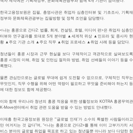
책자 제작에는 기획재정부, 문화체육관광부와 함께 4개 기관이 참여했다.
한국고용정보원은 집필, 총영사관은 취업자 심층인터뷰 및 기초조사, 기획재
정부와 문화체육관광부는 집필방향 및 정책 조언을 담당했다.
<나는 홍콩으로 간다2: 법률, 회계, 컨설팅, 호텔, 미디어 편>은 취업자 심층인
터뷰와 연구결과를 토대로 5개 분야별 ▲세계적 위상 ▲인프라 및 종사자 현
황 ▲주요 기관 소개 ▲주요 직무 ▲취업 프로세스 ▲취업 사례 등을 담았다.
청년들이 홍콩 시장과 근무 현실을 보다 구체적이고 객관적으로 살펴보도록
홍콩 시장의 이해, 취업 및 인턴십 절차와 방법, 취업 선배들의 이야기 등을 수
록했다.
물론 관심만으로는 글로벌 무대에 쉽게 도전할 수 없으므로, 구체적인 직무는
무엇인지, 직무 수행을 위해 어떤 역량이 필요하고 무엇을 준비해야 하는지 등
에 대한 정보도 함께 제공했다.
이와 함께 우리나라 청년의 홍콩 적응을 위한 생활정보와 KOTRA 홍콩무역관
K-Move센터에서 취업 관련 도움을 받을 수 있는 방법도 안내했다.
이재흥 한국고용정보원 원장은 “‘글로벌 인재’가 소수의 특별한 사람들이라고
만 여겨지는 것 같다”며, “<나는 홍콩으로 간다2>를 통해 이미 고부가가치 서
비스 분야의 글로벌 취업을 목표로 하고 있는 청년들뿐 아니라 보다 다양한 청