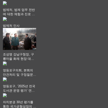
"공직사회는 어느 때보
다 공정하고 책임 있는
법제처, 법제 업무 전반
자세를 지켜야 할 것"
에 대한 체험과 진로 상
담 기회 제공
법제처 인사
조성명 강남구청장, 구
룡마을 화재 현장 대응
지휘
영등포구의회, 본회의
안건처리 및 구정질문
실시
영등포구, ‘2025년 전국
도서관 운영 평가’ 연속
최고 영예 장관상에서
‘대통령상’ 수상
자치분권 30년 평가를
통한 국가균형성장의 방