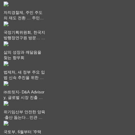
향과 과제 논의
자치경찰제, 주민 주도
의 재도 전환 … 주민안
전 치안서비스가 최우선
되어야
국정기획위원회, 한국지
방행정연구원 방문… 국
가균형성장 논의
삶의 성장과 깨달음을
찾는 향우회
법제처, 새 정부 주요 입
법 신속 추진을 위한 중
앙부처 법무담당관 회의
개최
㈜트릿지- D&A Advisor
y, 글로벌 시장 진출 위
한 전략적 업무협약 체
결
위기임산부 안전한 양육
·출산 돕는다…민관 협
력체계 구축
국토부, 6월부터 '주택