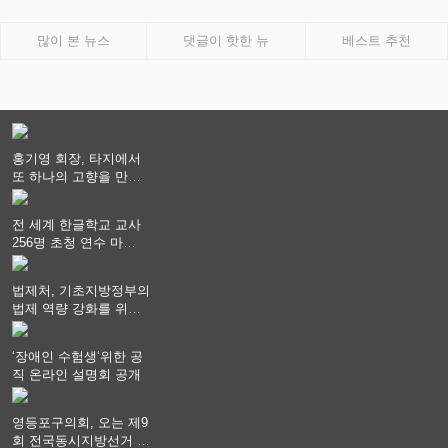
많이 본 뉴스
댓글이 핫한 뉴
베스트 추천
홍기영 회장, 타지에서
또 하나의 고향을 만들
어 가다
전 세계 한글학교 교사
256명 초청 연수 마
쳐...“수업은 더 깊게, 교
사 연결은 더 넓게”
법제처, 기초지방정부의
법제 역량 강화를 위한
전라권 현장설명회 개최
‘장애인 수험생‘위한 공
직 온라인 설명회 공개
영등포구의회, 오는 제9
회 전국동시지방선거 ‧