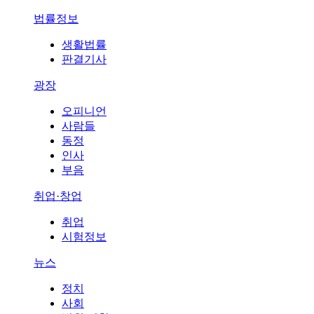
법률정보
생활법률
판결기사
광장
오피니언
사람들
동정
인사
부음
취업·창업
취업
시험정보
뉴스
정치
사회