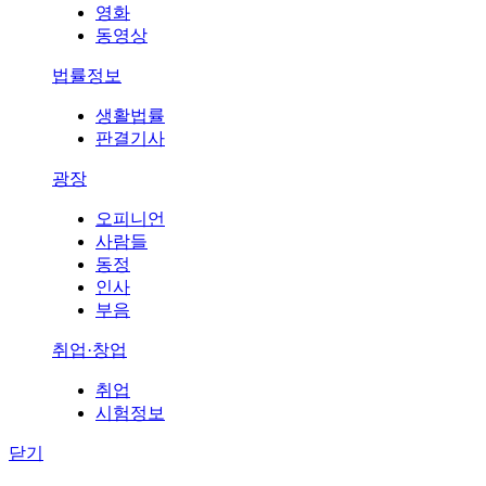
영화
동영상
법률정보
생활법률
판결기사
광장
오피니언
사람들
동정
인사
부음
취업·창업
취업
시험정보
닫기