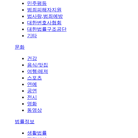
민주평등
범죄피해자지원
법사랑,범죄예방
대한변호사협회
대한법률구조공단
기타
문화
건강
음식/맛집
여행/레져
스포츠
연예
공연
전시
영화
동영상
법률정보
생활법률