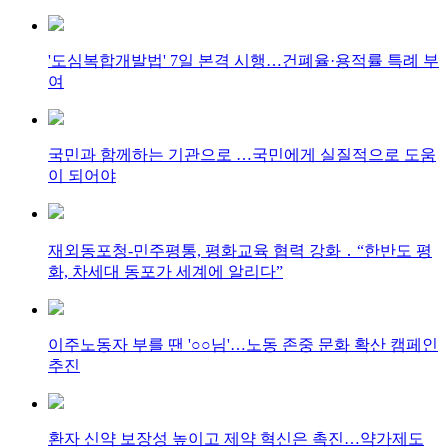
'도심복합개발법' 7일 본격 시행…건폐율·용적률 특례 부
여
국민과 함께하는 기관으로 …국민에게 실질적으로 도움
이 되어야
재외동포청-민주평통, 평화교육 협력 강화 ․ “한반도 평
화, 차세대 동포가 세계에 알리다”
이주노동자 부를 땐 '○○님'…노동 존중 문화 확산 캠페인
추진
환자 신약 보장성 높이고 제약 혁신은 촉진…약가제도