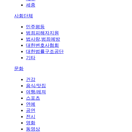
세종
사회단체
민주평등
범죄피해자지원
법사랑,범죄예방
대한변호사협회
대한법률구조공단
기타
문화
건강
음식/맛집
여행/레져
스포츠
연예
공연
전시
영화
동영상