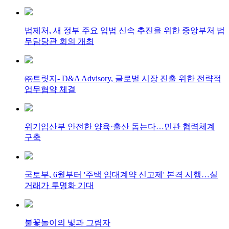
법제처, 새 정부 주요 입법 신속 추진을 위한 중앙부처 법
무담당관 회의 개최
㈜트릿지- D&A Advisory, 글로벌 시장 진출 위한 전략적
업무협약 체결
위기임산부 안전한 양육·출산 돕는다…민관 협력체계
구축
국토부, 6월부터 '주택 임대계약 신고제' 본격 시행…실
거래가 투명화 기대
불꽃놀이의 빛과 그림자