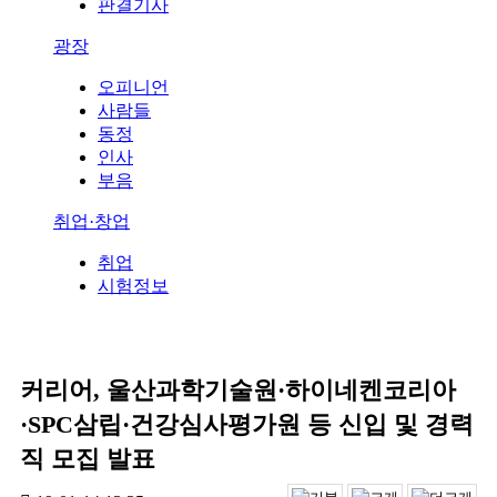
판결기사
광장
오피니언
사람들
동정
인사
부음
취업·창업
취업
시험정보
커리어, 울산과학기술원·하이네켄코리아
·SPC삼립·건강심사평가원 등 신입 및 경력
직 모집 발표