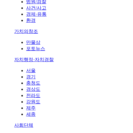
법원/검찰
사건/사고
경제·유통
환경
가치의창조
만물상
포토뉴스
자치행정·자치경찰
서울
경기
충청도
경상도
전라도
강원도
제주
세종
사회단체