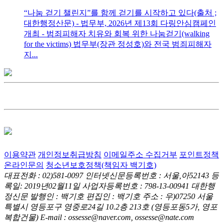
“나눔 걷기 챌린지”를 함께 걷기를 시작하고 있다(출처 ;
대한행정산문) - 법무부, 2026년 제13회 다링안심캠페인
개최 - 범죄피해자 치유와 회복 위한 나눔걷기(walking
for the victims) 법무부(장관 정성호)와 전국 범죄피해자
지...
이용약관
개인정보취급방침
이메일주소 수집거부
포인트정책
온라인문의
청소년보호정책(책임자 백기호)
대표전화 : 02)581-0097
인터넷신문등록번호 : 서울,아52143
등
록일: 2019년02월11일
사업자등록번호 : 798-13-00941
대한행
정신문 발행인 : 백기호
편집인 : 백기호
주소 : 우)07250 서울
특별시 영등포구 영중로24길 10.2층 213호
(영등포동5가, 영포
복합건물)
E-mail : ossesse@naver.com, ossesse@nate.com