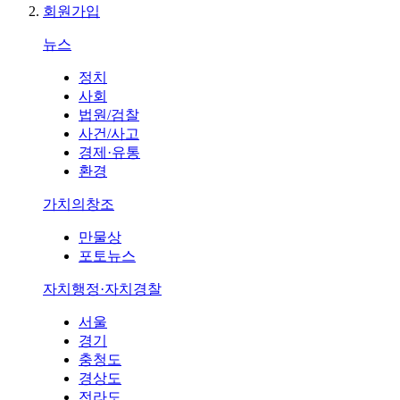
회원가입
뉴스
정치
사회
법원/검찰
사건/사고
경제·유통
환경
가치의창조
만물상
포토뉴스
자치행정·자치경찰
서울
경기
충청도
경상도
전라도