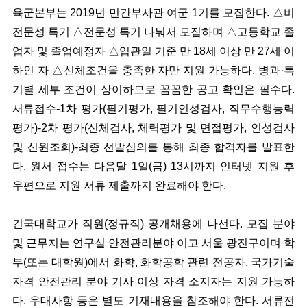
육군본부는 2019년 민간부사관 여군 1기를 모집한다. △비
전문성 특기 △전문성 특기 나눠서 모집하며 △고등학교 졸
업자 및 졸업예정자 △입관일 기준 만 18세 이상 만 27세 이
하인 자 △신체조건을 충족한 자만 지원 가능하다. 병과·특
기별 세부 조건이 상이하므로 꼼꼼한 공고 확인은 필수다.
서류접수-1차 평가(필기평가, 필기인성검사, 직무수행능력
평가)-2차 평가(신체검사, 체력평가 및 면접평가, 인성검사
및 신원조회)-최종 선발심의를 통해 최종 합격자를 발표한
다. 원서 접수는 다음달 1일(금) 13시까지 인터넷 지원 후
우편으로 지원 서류 제출까지 완료해야 한다.
건국대학교가 직원(정규직) 공개채용에 나선다. 모집 분야
및 근무지는 연구실 안전관리분야 이고 서울 광진구이며 학
부(또는 대학원)에서 화학, 화학공학 관련 전공자, 국가기술
자격 안전관리 분야 기사 이상 자격 소지자는 지원 가능하
다. 우대사항 등은 별도 기재내용을 참조해야 한다. 서류전