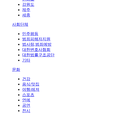
강원도
제주
세종
사회단체
민주평등
범죄피해자지원
법사랑,범죄예방
대한변호사협회
대한법률구조공단
기타
문화
건강
음식/맛집
여행/레져
스포츠
연예
공연
전시