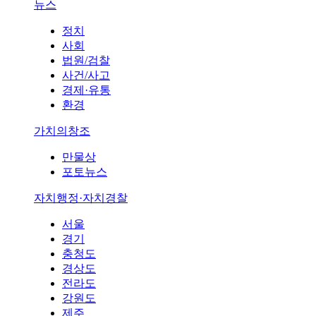
뉴스
정치
사회
법원/검찰
사건/사고
경제·유통
환경
가치의창조
만물상
포토뉴스
자치행정·자치경찰
서울
경기
충청도
경상도
전라도
강원도
제주