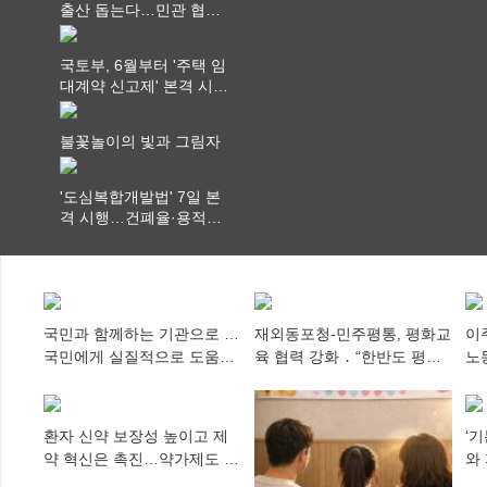
출산 돕는다…민관 협력
체계 구축
국토부, 6월부터 '주택 임
대계약 신고제' 본격 시
행…실거래가 투명화 기
대
불꽃놀이의 빛과 그림자
'도심복합개발법' 7일 본
격 시행…건폐율·용적률
특례 부여
국민과 함께하는 기관으로 …
재외동포청-민주평통, 평화교
이
국민에게 실질적으로 도움이
육 협력 강화 ․ “한반도 평화,
노
되어야
차세대 동포가 세계에 알리
추
다”
환자 신약 보장성 높이고 제
‘
약 혁신은 촉진…약가제도 개
와
편안 의결
미