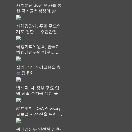
통령상’ 수상
자치분권 30년 평가를 통
한 국가균형성장의 방향
과 과제 논의
자치경찰제, 주민 주도의
재도 전환 … 주민안전 치
안서비스가 최우선 되어
야
국정기획위원회, 한국지
방행정연구원 방문… 국
가균형성장 논의
삶의 성장과 깨달음을 찾
는 향우회
법제처, 새 정부 주요 입
법 신속 추진을 위한 중앙
부처 법무담당관 회의 개
최
㈜트릿지- D&A Advisory,
글로벌 시장 진출 위한 전
략적 업무협약 체결
위기임산부 안전한 양육·