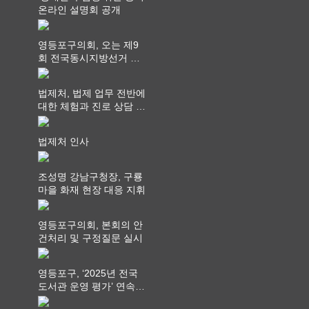
온라인 설명회 공개
영등포구의회, 오는 제9
회 전국동시지방선거 ‧
"공직사회는 어느 때보다
공정하고 책임 있는 자세
법제처, 법제 업무 전반에
를 지켜야 할 것"
대한 체험과 진로 상담 기
회 제공
법제처 인사
조성명 강남구청장, 구룡
마을 화재 현장 대응 지휘
영등포구의회, 본회의 안
건처리 및 구정질문 실시
영등포구, ‘2025년 전국
도서관 운영 평가’ 연속
최고 영예 장관상에서 ‘대