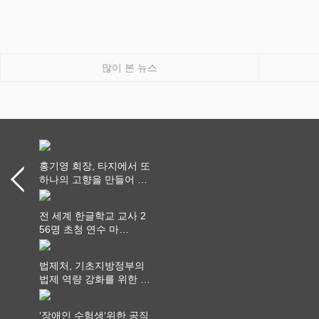
많이 본 뉴스
홍기영 회장, 타지에서 또
하나의 고향을 만들어 가
다
전 세계 한글학교 교사 2
56명 초청 연수 마
쳐...“수업은 더 깊게, 교
사 연결은 더 넓게”
법제처, 기초지방정부의
법제 역량 강화를 위한 전
라권 현장설명회 개최
‘장애인 수험생‘위한 공직