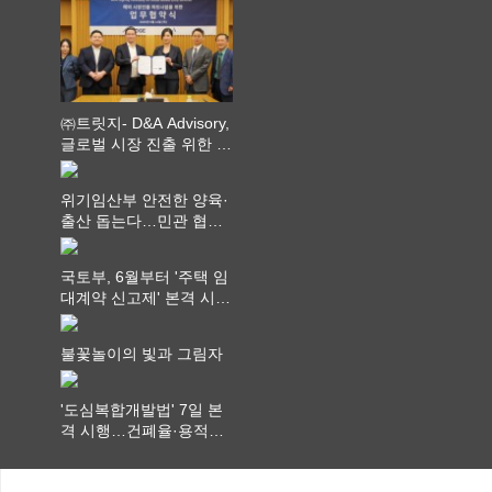
최
㈜트릿지- D&A Advisory,
글로벌 시장 진출 위한 전
략적 업무협약 체결
위기임산부 안전한 양육·
출산 돕는다…민관 협력
체계 구축
국토부, 6월부터 '주택 임
대계약 신고제' 본격 시
행…실거래가 투명화 기
대
불꽃놀이의 빛과 그림자
'도심복합개발법' 7일 본
격 시행…건폐율·용적률
특례 부여