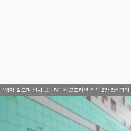
“함께 걸으며 상처 보듬다” 온·오프라인 적신 2만 3천 명의