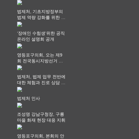
쳐...“수업은 더 깊게, 교
사 연결은 더 넓게”
법제처, 기초지방정부의
법제 역량 강화를 위한 전
라권 현장설명회 개최
‘장애인 수험생‘위한 공직
온라인 설명회 공개
영등포구의회, 오는 제9
회 전국동시지방선거 ‧
"공직사회는 어느 때보다
공정하고 책임 있는 자세
법제처, 법제 업무 전반에
를 지켜야 할 것"
대한 체험과 진로 상담 기
회 제공
법제처 인사
조성명 강남구청장, 구룡
마을 화재 현장 대응 지휘
영등포구의회, 본회의 안