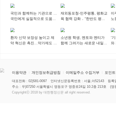
국민과 함께하는 기관으로 …
재외동포청-민주평통, 평화교
이
국민에게 실질적으로 도움이
육 협력 강화 ․ “한반도 평화,
노
되어야
차세대 동포가 세계에 알리
추
다”
환자 신약 보장성 높이고 제
소년원 학생, 멘토와 멘티가
‘
약 혁신은 촉진…약가제도 개
함께 그려가는 새로운 내일
와
편안 의결
향해
미
이용약관
개인정보취급방침
이메일주소 수집거부
포인트
대표전화 : 02)581-0097
인터넷신문등록번호 : 서울,아52143
등록일
주소 : 우)07250 서울특별시 영등포구 영중로24길 10.2층 213호
(영
Copyrightⓒ 2018 by 대한행정신문 all right reserved.