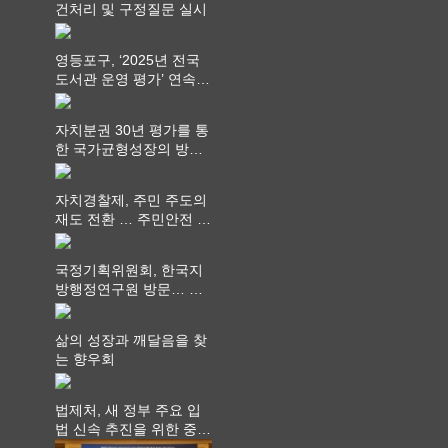
건처리 및 구정질문 실시
영등포구, ‘2025년 전국
도서관 운영 평가’ 연속
최고 영예 장관상에서 ‘대
통령상’ 수상
자치분권 30년 평가를 통
한 국가균형성장의 방향
과 과제 논의
자치경찰제, 주민 주도의
재도 전환 … 주민안전 치
안서비스가 최우선 되어
야
국정기획위원회, 한국지
방행정연구원 방문… 국
가균형성장 논의
삶의 성장과 깨달음을 찾
는 향우회
법제처, 새 정부 주요 입
법 신속 추진을 위한 중앙
부처 법무담당관 회의 개