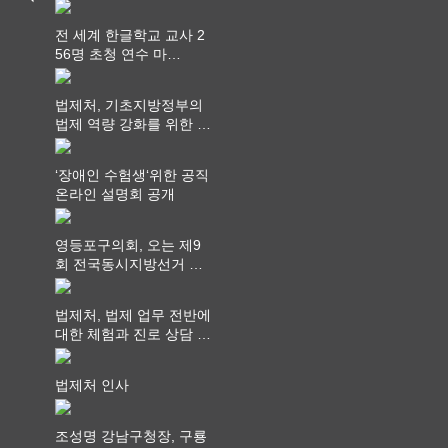
다
전 세계 한글학교 교사 2
56명 초청 연수 마
쳐...“수업은 더 깊게, 교
사 연결은 더 넓게”
법제처, 기초지방정부의
법제 역량 강화를 위한 전
라권 현장설명회 개최
‘장애인 수험생‘위한 공직
온라인 설명회 공개
영등포구의회, 오는 제9
회 전국동시지방선거 ‧
"공직사회는 어느 때보다
공정하고 책임 있는 자세
법제처, 법제 업무 전반에
를 지켜야 할 것"
대한 체험과 진로 상담 기
회 제공
법제처 인사
조성명 강남구청장, 구룡