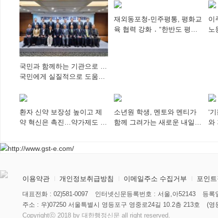
재외동포청-민주평통, 평화교
이
육 협력 강화 ․ “한반도 평화,
노
차세대 동포가 세계에 알리
추
다”
국민과 함께하는 기관으로 …
국민에게 실질적으로 도움이
되어야
환자 신약 보장성 높이고 제
소년원 학생, 멘토와 멘티가
‘
약 혁신은 촉진…약가제도 개
함께 그려가는 새로운 내일
와
편안 의결
향해
미
이용약관
개인정보취급방침
이메일주소 수집거부
포인트
대표전화 : 02)581-0097
인터넷신문등록번호 : 서울,아52143
등록일
주소 : 우)07250 서울특별시 영등포구 영중로24길 10.2층 213호
(영
Copyrightⓒ 2018 by 대한행정신문 all right reserved.