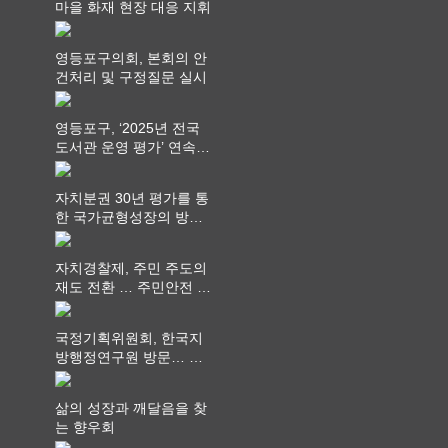
마을 화재 현장 대응 지휘
영등포구의회, 본회의 안
건처리 및 구정질문 실시
영등포구, ‘2025년 전국
도서관 운영 평가’ 연속
최고 영예 장관상에서 ‘대
통령상’ 수상
자치분권 30년 평가를 통
한 국가균형성장의 방향
과 과제 논의
자치경찰제, 주민 주도의
재도 전환 … 주민안전 치
안서비스가 최우선 되어
야
국정기획위원회, 한국지
방행정연구원 방문… 국
가균형성장 논의
삶의 성장과 깨달음을 찾
는 향우회