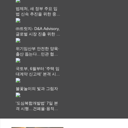
법제처, 새 정부 주요 입
법 신속 추진을 위한 중앙
부처 법무담당관 회의 개
최
㈜트릿지- D&A Advisory,
글로벌 시장 진출 위한 전
략적 업무협약 체결
위기임산부 안전한 양육·
출산 돕는다…민관 협력
체계 구축
국토부, 6월부터 '주택 임
대계약 신고제' 본격 시
행…실거래가 투명화 기
대
불꽃놀이의 빛과 그림자
'도심복합개발법' 7일 본
격 시행…건폐율·용적률
특례 부여