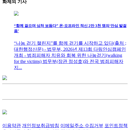
화제의
기사
“함께 걸으며 상처 보듬다” 온·오프라인 적신 2만 3천 명의‘안심 발걸
음’
“나눔 걷기 챌린지”를 함께 걷기를 시작하고 있다(출처 ;
대한행정산문) - 법무부, 2026년 제13회 다링안심캠페인
개최 - 범죄피해자 치유와 회복 위한 나눔걷기(walking
for the victims) 법무부(장관 정성호)와 전국 범죄피해자
지...
이용약관
개인정보취급방침
이메일주소 수집거부
포인트정책