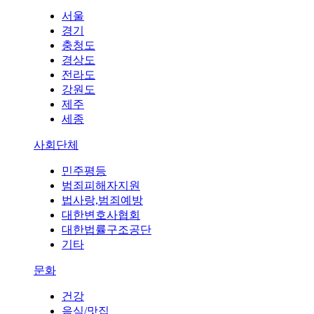
서울
경기
충청도
경상도
전라도
강원도
제주
세종
사회단체
민주평등
범죄피해자지원
법사랑,범죄예방
대한변호사협회
대한법률구조공단
기타
문화
건강
음식/맛집