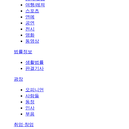
여행/레져
스포츠
연예
공연
전시
영화
동영상
법률정보
생활법률
판결기사
광장
오피니언
사람들
동정
인사
부음
취업·창업