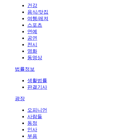
건강
음식/맛집
여행/레져
스포츠
연예
공연
전시
영화
동영상
법률정보
생활법률
판결기사
광장
오피니언
사람들
동정
인사
부음