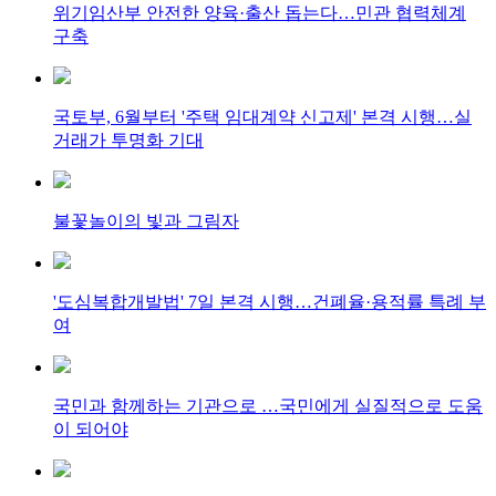
위기임산부 안전한 양육·출산 돕는다…민관 협력체계
구축
국토부, 6월부터 '주택 임대계약 신고제' 본격 시행…실
거래가 투명화 기대
불꽃놀이의 빛과 그림자
'도심복합개발법' 7일 본격 시행…건폐율·용적률 특례 부
여
국민과 함께하는 기관으로 …국민에게 실질적으로 도움
이 되어야