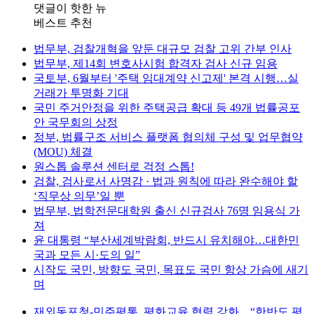
댓글이 핫한 뉴
베스트 추천
법무부, 검찰개혁을 앞둔 대규모 검찰 고위 간부 인사
법무부, 제14회 변호사시험 합격자 검사 신규 임용
국토부, 6월부터 '주택 임대계약 신고제' 본격 시행…실
거래가 투명화 기대
국민 주거안정을 위한 주택공급 확대 등 49개 법률공포
안 국무회의 상정
정부, 법률구조 서비스 플랫폼 협의체 구성 및 업무협약
(MOU) 체결
원스톱 솔루션 센터로 걱정 스톱!
검찰, 검사로서 사명감 · 법과 원칙에 따라 완수해야 할
‘직무상 의무’일 뿐
법무부, 법학전문대학원 출신 신규검사 76명 임용식 가
져
윤 대통령 “부산세계박람회, 반드시 유치해야…대한민
국과 모든 시·도의 일”
시작도 국민, 방향도 국민, 목표도 국민 항상 가슴에 새기
며
재외동포청-민주평통, 평화교육 협력 강화 ․ “한반도 평