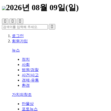
2026년 08월 09일(일)
로그인
회원가입
뉴스
정치
사회
법원/검찰
사건/사고
경제·유통
환경
가치의창조
만물상
포토뉴스