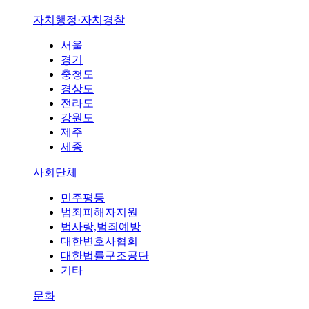
자치행정·자치경찰
서울
경기
충청도
경상도
전라도
강원도
제주
세종
사회단체
민주평등
범죄피해자지원
법사랑,범죄예방
대한변호사협회
대한법률구조공단
기타
문화