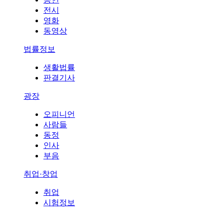
전시
영화
동영상
법률정보
생활법률
판결기사
광장
오피니언
사람들
동정
인사
부음
취업·창업
취업
시험정보