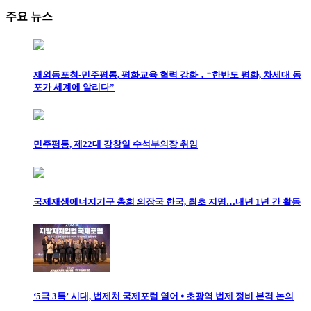
주요 뉴스
재외동포청-민주평통, 평화교육 협력 강화 ․ “한반도 평화, 차세대 동
포가 세계에 알리다”
민주평통, 제22대 강창일 수석부의장 취임
국제재생에너지기구 총회 의장국 한국, 최초 지명…내년 1년 간 활동
‘5극 3특’ 시대, 법제처 국제포럼 열어 ⦁ 초광역 법제 정비 본격 논의