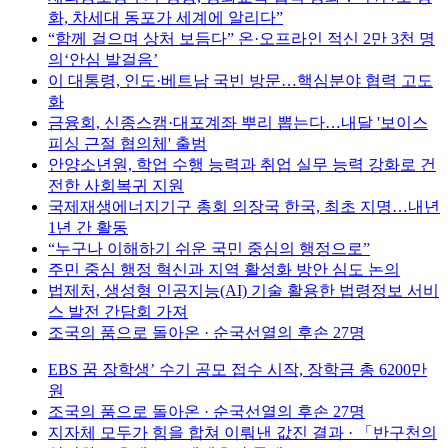
화, 차세대 동포가 세계에 알리다”
“함께 걸으며 상처 보듬다” 온·오프라인 적신 2만 3천 명
의‘안심 발걸음’
이 대통령, 인도·베트남 국빈 방문…핵심분야 협력 고도
화
금융회, 신종스캠·대포계좌 뿌리 뽑는다…내달 '보이스
피싱 근절 협의체' 출범
안양소년원, 학업 수행 능력과 취업 실무 능력 강화로 건
전한 사회복귀 지원
국제재생에너지기구 총회 의장국 한국, 최초 지명…내년
1년 간 활동
“누구나 이해하기 쉬운 국민 중심의 행정으로”
주민 중심 행정 혁신과 지역 활성화 방안 심도 논의
법제처, 생성형 인공지능(AI) 기술 활용한 법령정보 서비
스 발전 간담회 가져
조국의 품으로 돌아온 · 순국선열의 후손 27명
EBS 꿈 장학생’ 수기 공모 접수 시작, 장학금 총 6200만
원
조국의 품으로 돌아온 · 순국선열의 후손 27명
지자체 모두가 힘을 합쳐 이뤄낸 값진 결과 · 「반구천의