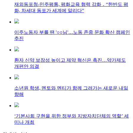
재외동포청-민주평통, 평화교육 협력 강화 ․ “한반도 평
화, 차세대 동포가 세계에 알리다”
이주노동자 부를 땐 '○○님'…노동 존중 문화 확산 캠페인
추진
환자 신약 보장성 높이고 제약 혁신은 촉진…약가제도
개편안 의결
소년원 학생, 멘토와 멘티가 함께 그려가는 새로운 내일
향해
‘기본사회 구현을 위한 정부와 지방자치단체의 역할’ 세
미나 개최