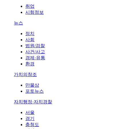
취업
시험정보
뉴스
정치
사회
법원/검찰
사건/사고
경제·유통
환경
가치의창조
만물상
포토뉴스
자치행정·자치경찰
서울
경기
충청도