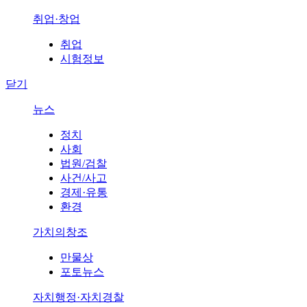
취업·창업
취업
시험정보
닫기
뉴스
정치
사회
법원/검찰
사건/사고
경제·유통
환경
가치의창조
만물상
포토뉴스
자치행정·자치경찰