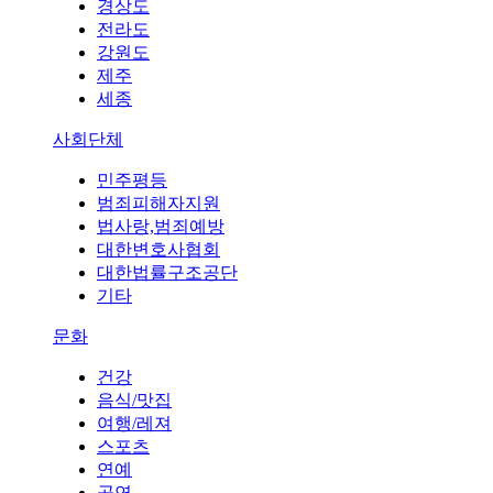
경상도
전라도
강원도
제주
세종
사회단체
민주평등
범죄피해자지원
법사랑,범죄예방
대한변호사협회
대한법률구조공단
기타
문화
건강
음식/맛집
여행/레져
스포츠
연예
공연