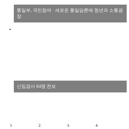
통일부, 국민참여 · 새로운 통일담론에 청년과 소통광
장
신임검사 84명 전보