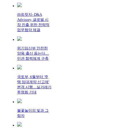
㈜트릿지- D&A
Advisory, 글로벌 시
장 진출 위한 전략적
업무협약 체결
위기임산부 안전한
양육·출산 돕는다…
민관 협력체계 구축
국토부, 6월부터 '주
택 임대계약 신고제'
본격 시행…실거래가
투명화 기대
불꽃놀이의 빛과 그
림자