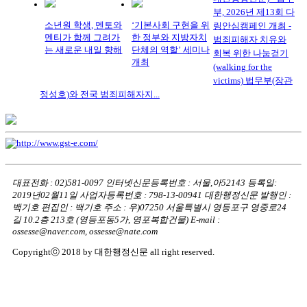
부, 2026년 제13회 다
소년원 학생, 멘토와
‘기본사회 구현을 위
링안심캠페인 개최 -
멘티가 함께 그려가
한 정부와 지방자치
범죄피해자 치유와
는 새로운 내일 향해
단체의 역할’ 세미나
회복 위한 나눔걷기
개최
(walking for the
victims) 법무부(장관
정성호)와 전국 범죄피해자지...
대표전화 : 02)581-0097
인터넷신문등록번호 : 서울,아52143
등록일:
2019년02월11일
사업자등록번호 : 798-13-00941
대한행정신문 발행인 :
백기호
편집인 : 백기호
주소 : 우)07250 서울특별시 영등포구 영중로24
길 10.2층 213호
(영등포동5가, 영포복합건물)
E-mail :
ossesse@naver.com, ossesse@nate.com
Copyrightⓒ 2018 by 대한행정신문 all right reserved.