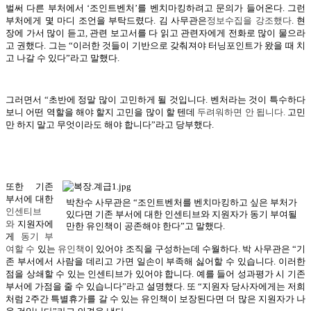
벌써 다른 부처에서 ‘조인트벤처’를 벤치마킹하려고 문의가 들어온다. 그런
부처에게 몇 마디 조언을 부탁드렸다. 김 사무관은
정보수집
을
강조했다
. 현
장에 가서 많이 듣고, 관련 보고서를 다 읽고 관련자에게 전화로 많이 물으라
고 권했다. 그는 “이러한 것들이 기반으로 갖춰져야 터닝포인트가 왔을 때 치
고 나갈 수 있다”라고 말했다.
그러면서 “초반에 정말 많이 고민하게 될 것입니다. 벤처라는 것이 특수하다
보니 어떤 역할을 해야 할지 고민을 많이 할 텐데
두려워하면 안 됩니다.
고민
만 하지 말고 무엇이라도 해야 합니다”라고 당부했다.
또한 기존
부서에 대한
박찬수 사무관은 “조인트벤처를 벤치마킹하고 싶은 부처가
인센티브
있다면 기존 부서에 대한 인센티브와 지원자가 동기 부여될
와
지원자에
만한 유인책이 공존해야 한다”고 말했다.
게
동기 부
여할
수
있는
유인책
이 있어야 조직을 구성하는데 수월하다. 박 사무관은 “기
존 부서에서 사람을 데리고 가면 일손이 부족해 싫어할 수 있습니다. 이러한
점을 상쇄할 수 있는 인센티브가 있어야 합니다. 예를 들어 성과평가 시 기존
부서에 가점을 줄 수 있습니다”라고 설명했다. 또 “지원자 당사자에게는 저희
처럼 2주간 특별휴가를 갈 수 있는 유인책이 보장된다면 더 많은 지원자가 나