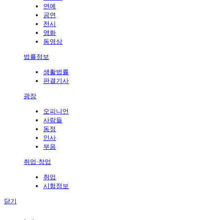
연예
공연
전시
영화
동영상
법률정보
생활법률
판결기사
광장
오피니언
사람들
동정
인사
부음
취업·창업
취업
시험정보
닫기