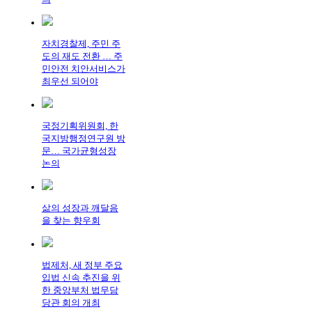
자치경찰제, 주민 주
도의 재도 전환 … 주
민안전 치안서비스가
최우선 되어야
국정기획위원회, 한
국지방행정연구원 방
문… 국가균형성장
논의
삶의 성장과 깨달음
을 찾는 향우회
법제처, 새 정부 주요
입법 신속 추진을 위
한 중앙부처 법무담
당관 회의 개최