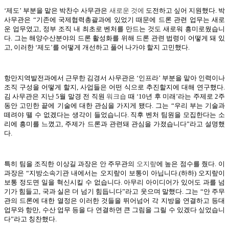
‘제도’ 부분을 맡은 박찬수 사무관은
새로운
것
에
도전하고 싶어 지원했다. 박
사무관은 “기존에 국제협력총괄과에 있었기 때문에 드론 관련 업무는 새로
운 업무였고, 정부 조직 내 최초로 벤처를 만드는 것도 새로워 흥미로웠습니
다. 그는 해양수산분야의 드론 활성화를 위해 드론 관련 법령이 어떻게 돼 있
고, 이러한 ‘제도’를 어떻게 개선하고 풀어 나가야 할지 고민했다.
항만지역발전과에서 근무한 김경서 사무관은 ‘인프라’ 부분을 맡아 인력이나
조직 구성을 어떻게 할지, 사업들은 어떤 식으로 추진할지에 대해 연구했다.
김 사무관은 지난 5월 말경 전 직원
워크숍
때 ‘10년 후 미래’라는 주제로 2주
동안 고민한 끝에 기술에 대한 관심을 가지게 됐다. 그는 “우리 부는 기술과
떼려야 뗄 수 없겠다는 생각이 들었습니다. 직후 벤처 팀원을 모집한다는 소
리에 흥미를 느꼈고, 주제가 드론과 관련돼 관심을 가졌습니다”라고 설명했
다.
특히 팀을 조직한 이상길 과장은 안 주무관의
오지랖
에 높은 점수를 줬다. 이
과장은 “지방소속기관 내에서는 오지랖이 보통이 아닙니다.(하하) 오지랖이
보통 정도면 일을 혁신시킬 수 없습니다. 아무리 아이디어가 있어도 과를 넘
기가 힘들고, 국과 실은 더 넘기 힘듭니다”라고 웃으며 말했다. 그는 “안 주무
관의 드론에 대한 열정은 이러한 것들을 뛰어넘어 각 지방을 연결하고 등대
업무와 항만, 수산 업무 등을 다 연결하면 큰 그림을 그릴 수 있겠다 싶었습니
다”라고 칭찬했다.