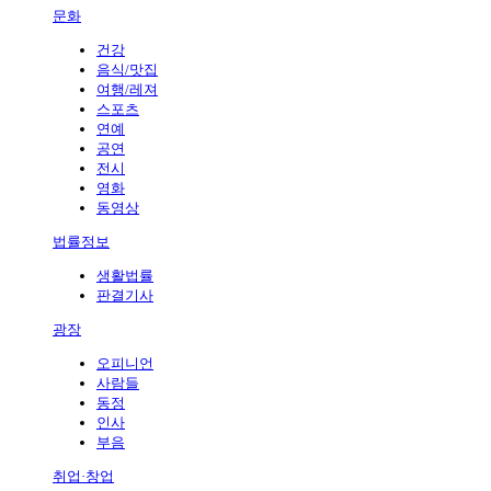
문화
건강
음식/맛집
여행/레져
스포츠
연예
공연
전시
영화
동영상
법률정보
생활법률
판결기사
광장
오피니언
사람들
동정
인사
부음
취업·창업