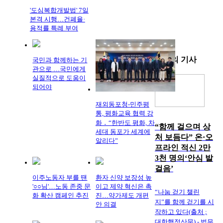
'도심복합개발법' 7일
본격 시행…건폐율·
용적률 특례 부여
화제의
기사
국민과 함께하는 기
관으로 …국민에게
실질적으로 도움이
되어야
재외동포청-민주평
통, 평화교육 협력 강
화 ․ “한반도 평화, 차
“함께 걸으며 상
세대 동포가 세계에
처 보듬다” 온·오
알리다”
프라인 적신 2만
3천 명의‘안심 발
걸음’
이주노동자 부를 땐
환자 신약 보장성 높
'○○님'…노동 존중 문
이고 제약 혁신은 촉
“나눔 걷기 챌린
화 확산 캠페인 추진
진…약가제도 개편
지”를 함께 걷기를 시
안 의결
작하고 있다(출처 ;
대한행정산문) - 법무