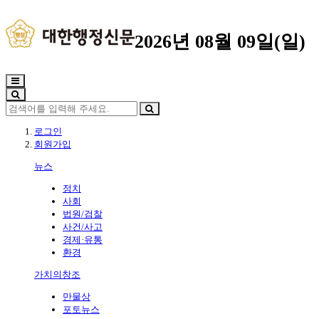
2026년 08월 09일(일)
로그인
회원가입
뉴스
정치
사회
법원/검찰
사건/사고
경제·유통
환경
가치의창조
만물상
포토뉴스