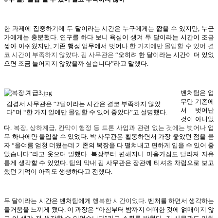
한 과제에 집중하기에 두 달이라는 시간은 누구에게는 짧을 수 있지만, 누군
가에게는 충분했다. 연구를 하다 보니 욕심이 생겨 두 달이라는 시간이 조금
짧아 아쉬웠지만, 기존 행정 업무에서 벗어나
한 가지에만 몰입
할
수 있어 결
코 시간이 부족하지 않았다
. 김 사무관은
“오히려 한 달이라는 시간이 더 있었
으면 조금 늘어지지 않았을까 싶습니다”라고 말했다.
벤처팀은 업
무만 기존에
김경서 사무관은 “2달이라는 시간은 결코 부족하지 않았
서 벗어난
다”며 “한 가지 일에만 몰입할 수 있어 좋았다”고 설명했다.
것이 아니었
다.
복장, 상하계급, 칸막이 행정
등 드론 사업과 관련 없는 것에는 벗어나
업
무 하나에만 몰입할 수 있었다. 박 사무관은 활동하면서 가장 좋았던 점을 묻
자 “올여름 엄청 더웠는데 기존의 복장을 다 떨쳐내고 편하게 입을 수 있어 좋
았습니다”라고 웃으며 말했다. 복장부터 편해지니 마음가짐도 달라져 자유
롭게 생각할 수 있었다. 팀의 막내 김 사무관은 장관께 티셔츠 차림으로 보고
했던 기억이 아직도 생생하다고 전했다.
두 달이라는 시간은 벤처팀에게
행복한 시간
이었다
. 벤처를 하면서 생각하는
즐거움을 느끼게 됐다. 이 과장은 “아침부터 밤까지 어떠한 것에 얽매이지 않