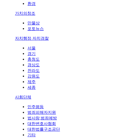
환경
가치의창조
만물상
포토뉴스
자치행정·자치경찰
서울
경기
충청도
경상도
전라도
강원도
제주
세종
사회단체
민주평등
범죄피해자지원
법사랑,범죄예방
대한변호사협회
대한법률구조공단
기타