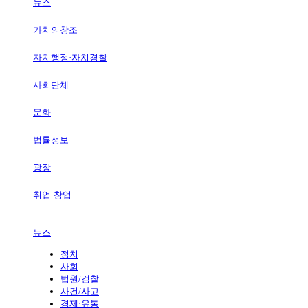
뉴스
가치의창조
자치행정·자치경찰
사회단체
문화
법률정보
광장
취업·창업
뉴스
정치
사회
법원/검찰
사건/사고
경제·유통