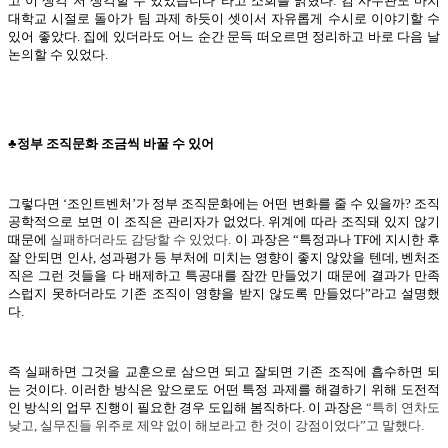
고 이 생각 저 생각할 수 있었습니다”라고 소회를 밝혔다. 김 사무관도 마치
대학교 시절로 돌아가 팀 과제 하듯이 셋이서 자유롭게 수시로 이야기할 수
있어 좋았다. 집에 있더라도 어느 순간 문득 떠오르면 정리하고 바로 다음 날
논의할 수 있었다.
♣정부 조직문화 조금씩 바꿀 수 있어
그렇다면 ‘조인트벤처’가 정부 조직문화에는 어떤 변화를 줄 수 있을까? 조직
공학적으로 보면 이 조직은 관리자가 없었다. 위계에 따라 조직돼 있지 않기
때문에
실패하더라도 감당할 수 있었다.
이 과장은 “특정과나 TF에 지시한 후
잘 안되면 인사, 성과평가 등 부처에 미치는 영향이 좋지 않았을 텐데, 벤처조
직은 그런 것들을 다 배제하고 특공대를 잠깐 만들었기 때문에 결과가 만족
스럽지 못하더라도 기존 조직이 영향을 받지 않도록 만들었다”라고 설명했
다.
즉 실패하면 그것을 교훈으로 삼으면 되고 잘되면 기존 조직에 흡수하면 되
는 것이다. 이러한 방식은 앞으로도 어떤 특정 과제를 해결하기 위해 도전적
인 방식의 업무 진행이 필요한 경우 도입해 봄직하다. 이 과장은
“
특히 연차도
낮고,
실무진들 위주로 제약 없이 해보라고 한 것이 강점이었다”고 말했다.