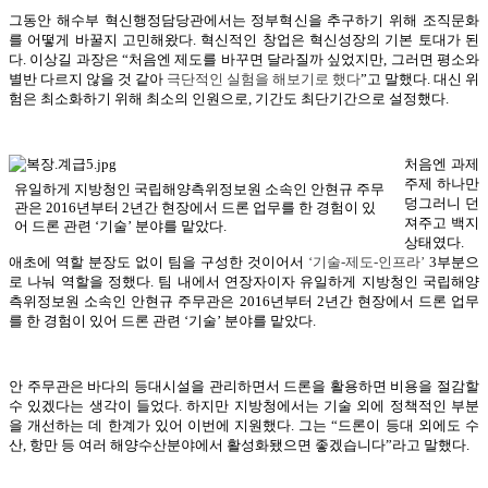
그동안 해수부 혁신행정담당관에서는 정부혁신을 추구하기 위해 조직문화
를 어떻게 바꿀지 고민해왔다. 혁신적인 창업은 혁신성장의 기본 토대가 된
다. 이상길 과장은 “처음엔 제도를 바꾸면 달라질까 싶었지만, 그러면 평소와
별반 다르지 않을 것 같아
극단적인
실험
을 해보기로 했다
”고 말했다. 대신 위
험은 최소화하기 위해 최소의 인원으로, 기간도 최단기간으로 설정했다.
처음엔 과제
주제 하나만
유일하게 지방청인 국립해양측위정보원 소속인 안현규 주무
덩그러니 던
관은 2016년부터 2년간 현장에서 드론 업무를 한 경험이 있
져주고 백지
어 드론 관련 ‘기술’ 분야를 맡았다.
상태였다.
애초에 역할 분장도 없이 팀을 구성한 것이어서
‘기술-제도-인프라’
3부분으
로 나눠 역할을 정했다. 팀 내에서 연장자이자 유일하게 지방청인 국립해양
측위정보원 소속인 안현규 주무관은 2016년부터 2년간 현장에서 드론 업무
를 한 경험이 있어 드론 관련 ‘기술’ 분야를 맡았다.
안 주무관은 바다의 등대시설을 관리하면서 드론을 활용하면 비용을 절감할
수 있겠다는 생각이 들었다. 하지만 지방청에서는 기술 외에 정책적인 부분
을 개선하는 데 한계가 있어 이번에 지원했다. 그는 “드론이 등대 외에도 수
산, 항만 등 여러 해양수산분야에서 활성화됐으면 좋겠습니다”라고 말했다.