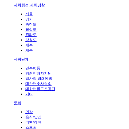
자치행정·자치경찰
서울
경기
충청도
경상도
전라도
강원도
제주
세종
사회단체
민주평등
범죄피해자지원
법사랑,범죄예방
대한변호사협회
대한법률구조공단
기타
문화
건강
음식/맛집
여행/레져
스포츠