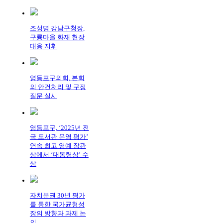
조성명 강남구청장,
구룡마을 화재 현장
대응 지휘
영등포구의회, 본회
의 안건처리 및 구정
질문 실시
영등포구, ‘2025년 전
국 도서관 운영 평가’
연속 최고 영예 장관
상에서 ‘대통령상’ 수
상
자치분권 30년 평가
를 통한 국가균형성
장의 방향과 과제 논
의