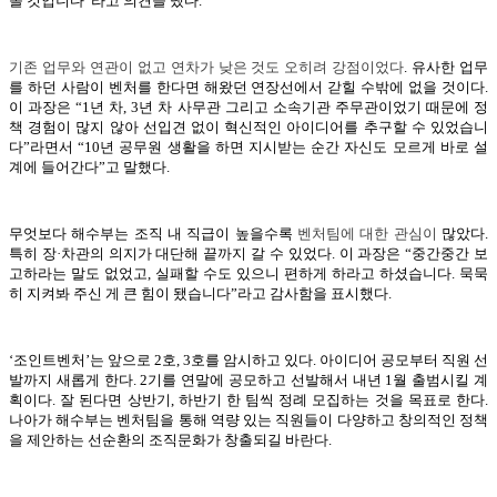
올 것입니다”라고 의견을 냈다.
기존 업무와 연관이 없고 연차가 낮은 것도 오히려 강점
이었다
. 유사한 업무
를 하던 사람이 벤처를 한다면 해왔던 연장선에서 갇힐 수밖에 없을 것이다.
이 과장은 “1년 차, 3년 차 사무관 그리고 소속기관 주무관이었기 때문에 정
책 경험이 많지 않아 선입견 없이 혁신적인 아이디어를 추구할 수 있었습니
다”라면서 “10년 공무원 생활을 하면 지시받는 순간 자신도 모르게 바로 설
계에 들어간다”고 말했다.
무엇보다 해수부는 조직 내 직급이 높을수록
벤처팀에 대한 관심
이
많았다.
특히 장·차관의 의지가 대단해 끝까지 갈 수 있었다. 이 과장은 “중간중간 보
고하라는 말도 없었고, 실패할 수도 있으니 편하게 하라고 하셨습니다. 묵묵
히 지켜봐 주신 게 큰 힘이 됐습니다”라고 감사함을 표시했다.
‘조인트벤처’는 앞으로 2호, 3호를 암시하고 있다. 아이디어 공모부터 직원 선
발까지 새롭게 한다. 2기를 연말에 공모하고 선발해서 내년 1월 출범시킬 계
획이다. 잘 된다면 상반기, 하반기 한 팀씩 정례 모집하는 것을 목표로 한다.
나아가 해수부는 벤처팀을 통해 역량 있는 직원들이 다양하고 창의적인 정책
을 제안하는 선순환의 조직문화가 창출되길 바란다.