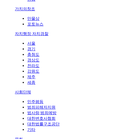
가치의창조
만물상
포토뉴스
자치행정·자치경찰
서울
경기
충청도
경상도
전라도
강원도
제주
세종
사회단체
민주평등
범죄피해자지원
법사랑,범죄예방
대한변호사협회
대한법률구조공단
기타