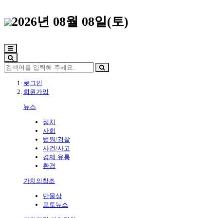
2026년 08월 08일(토)
로그인
회원가입
뉴스
정치
사회
법원/검찰
사건/사고
경제·유통
환경
가치의창조
만물상
포토뉴스