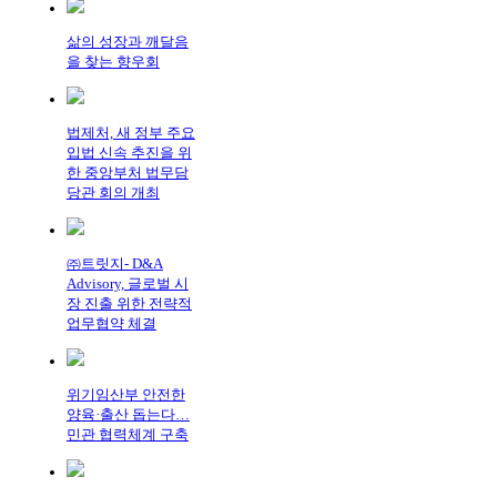
삶의 성장과 깨달음
을 찾는 향우회
법제처, 새 정부 주요
입법 신속 추진을 위
한 중앙부처 법무담
당관 회의 개최
㈜트릿지- D&A
Advisory, 글로벌 시
장 진출 위한 전략적
업무협약 체결
위기임산부 안전한
양육·출산 돕는다…
민관 협력체계 구축