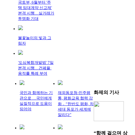
국토부, 6월부터 '주
택 임대계약 신고제'
본격 시행…실거래가
투명화 기대
불꽃놀이의 빛과 그
림자
'도심복합개발법' 7일
본격 시행…건폐율·
용적률 특례 부여
화제의
기사
국민과 함께하는 기
재외동포청-민주평
관으로 …국민에게
통, 평화교육 협력 강
실질적으로 도움이
화 ․ “한반도 평화, 차
되어야
세대 동포가 세계에
알리다”
“함께 걸으며 상