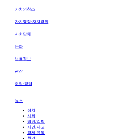
가치의창조
자치행정·자치경찰
사회단체
문화
법률정보
광장
취업·창업
뉴스
정치
사회
법원/검찰
사건/사고
경제·유통
환경