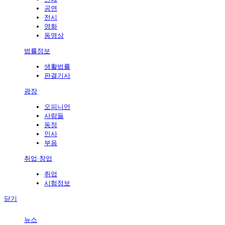
공연
전시
영화
동영상
법률정보
생활법률
판결기사
광장
오피니언
사람들
동정
인사
부음
취업·창업
취업
시험정보
닫기
뉴스