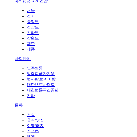
자치행정·자치경찰
서울
경기
충청도
경상도
전라도
강원도
제주
세종
사회단체
민주평등
범죄피해자지원
법사랑,범죄예방
대한변호사협회
대한법률구조공단
기타
문화
건강
음식/맛집
여행/레져
스포츠
연예