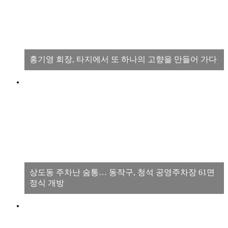
홍기영 회장, 타지에서 또 하나의 고향을 만들어 가다
상도동 주차난 숨통… 동작구, 청석 공영주차장 61면
정식 개방