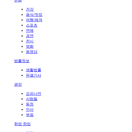
문화
건강
음식/맛집
여행/레져
스포츠
연예
공연
전시
영화
동영상
법률정보
생활법률
판결기사
광장
오피니언
사람들
동정
인사
부음
취업·창업