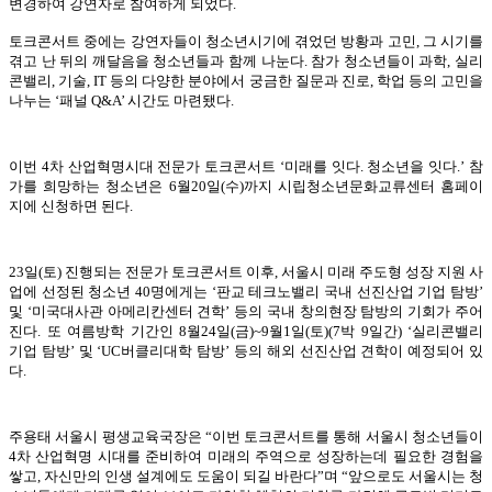
변경하여 강연자로 참여하게 되었다.
토크콘서트 중에는 강연자들이 청소년시기에 겪었던 방황과 고민, 그 시기를
겪고 난 뒤의 깨달음을 청소년들과 함께 나눈다. 참가 청소년들이 과학, 실리
콘밸리, 기술, IT 등의 다양한 분야에서 궁금한 질문과 진로, 학업 등의 고민을
나누는 ‘패널 Q&A’ 시간도 마련됐다.
이번 4차 산업혁명시대 전문가 토크콘서트 ‘미래를 잇다. 청소년을 잇다.’ 참
가를 희망하는 청소년은 6월20일(수)까지 시립청소년문화교류센터 홈페이
지에 신청하면 된다.
23일(토) 진행되는 전문가 토크콘서트 이후, 서울시 미래 주도형 성장 지원 사
업에 선정된 청소년 40명에게는 ‘판교 테크노밸리 국내 선진산업 기업 탐방’
및 ‘미국대사관 아메리칸센터 견학’ 등의 국내 창의현장 탐방의 기회가 주어
진다. 또 여름방학 기간인 8월24일(금)~9월1일(토)(7박 9일간) ‘실리콘밸리
기업 탐방’ 및 ‘UC버클리대학 탐방’ 등의 해외 선진산업 견학이 예정되어 있
다.
주용태 서울시 평생교육국장은 “이번 토크콘서트를 통해 서울시 청소년들이
4차 산업혁명 시대를 준비하여 미래의 주역으로 성장하는데 필요한 경험을
쌓고, 자신만의 인생 설계에도 도움이 되길 바란다”며 “앞으로도 서울시는 청