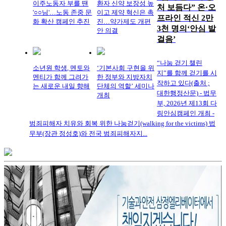
이주노동자 부를 땐
환자 신약 보장성 높
처 보듬다” 온·오
'○○님'…노동 존중 문
이고 제약 혁신은 촉
프라인 적신 2만
화 확산 캠페인 추진
진…약가제도 개편
3천 명의‘안심 발
안 의결
걸음’
“나눔 걷기 챌린
소년원 학생, 멘토와
‘기본사회 구현을 위
지”를 함께 걷기를 시
멘티가 함께 그려가
한 정부와 지방자치
작하고 있다(출처 ;
는 새로운 내일 향해
단체의 역할’ 세미나
대한행정산문) - 법무
개최
부, 2026년 제13회 다
링안심캠페인 개최 -
범죄피해자 치유와 회복 위한 나눔걷기(walking for the victims) 법
무부(장관 정성호)와 전국 범죄피해자지...