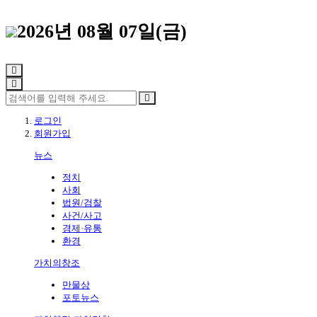
2026년 08월 07일(금)
로그인
회원가입
뉴스
정치
사회
법원/검찰
사건/사고
경제·유통
환경
가치의창조
만물상
포토뉴스