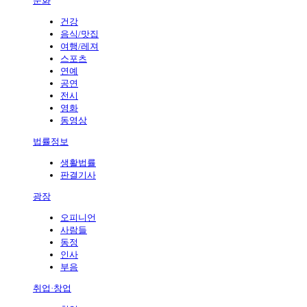
문화
건강
음식/맛집
여행/레져
스포츠
연예
공연
전시
영화
동영상
법률정보
생활법률
판결기사
광장
오피니언
사람들
동정
인사
부음
취업·창업