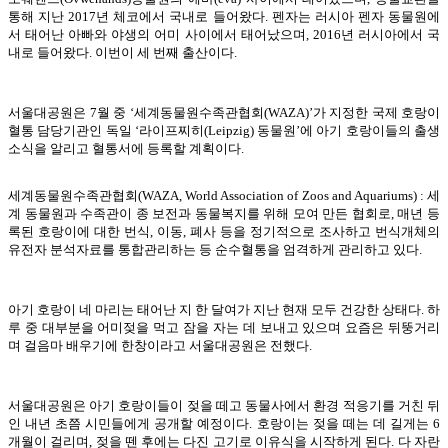
통해 지난 2017년 체코에서 국내로 들어왔다. 펜자는 러시아 펜자 동물원에
서 태어난 아빠와 야생의 어미 사이에서 태어났으며, 2016년 러시아에서 국
내로 들어왔다. 이번이 세 번째 출산이다.
서울대공원은 7월 중 ‘세계동물원수족관협회(WAZA)’가 지정한 국제 호랑이
혈통 담당기관인 독일 ‘라이프찌히(Leipzig) 동물원’에 아기 호랑이들의 출생
소식을 알리고 혈통서에 등록할 계획이다.
세계동물원수족관협회(WAZA, World Association of Zoos and Aquariums) : 세
계 동물원과 수족관이 종 보전과 동물복지를 위해 모여 만든 협회로, 매년 등
록된 호랑이에 대한 번식, 이동, 폐사 등을 정기적으로 조사하고 번식개체의
유전자 분석자료를 통합관리하는 등 순수혈통을 엄격하게 관리하고 있다.
아기 호랑이 네 마리는 태어난 지 한 달여가 지난 현재 모두 건강한 상태다. 하
루 중 대부분을 어미젖을 먹고 잠을 자는 데 보내고 있으며 요즘은 뒤뚱거리
며 걸음마 배우기에 한창이라고 서울대공원은 전했다.
서울대공원은 아기 호랑이들이 젖을 떼고 동물사에서 환경 적응기를 거친 뒤
인 내년 초쯤 시민들에게 공개할 예정이다. 호랑이는 젖을 떼는 데 길게는 6
개월이 걸리며, 젖을 뗀 후에는 다진 고기로 이유식을 시작하게 된다. 다 자란