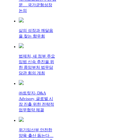
문… 국가균형성장
논의
삶의 성장과 깨달음
을 찾는 향우회
법제처, 새 정부 주요
입법 신속 추진을 위
한 중앙부처 법무담
당관 회의 개최
㈜트릿지- D&A
Advisory, 글로벌 시
장 진출 위한 전략적
업무협약 체결
위기임산부 안전한
양육·출산 돕는다…