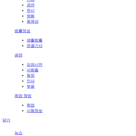
공연
전시
영화
동영상
법률정보
생활법률
판결기사
광장
오피니언
사람들
동정
인사
부음
취업·창업
취업
시험정보
닫기
뉴스