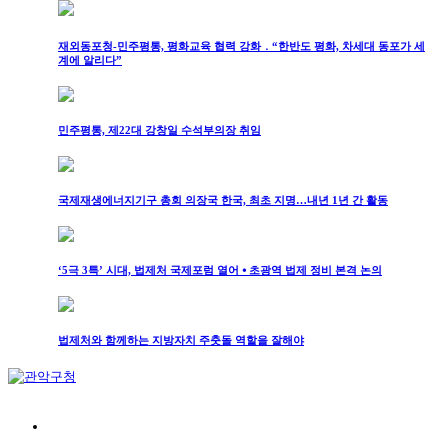
재외동포청-민주평통, 평화교육 협력 강화 ․ “한반도 평화, 차세대 동포가 세
계에 알리다”
민주평통, 제22대 강창일 수석부의장 취임
국제재생에너지기구 총회 의장국 한국, 최초 지명…내년 1년 간 활동
‘5극 3특’ 시대, 법제처 국제포럼 열어 ⦁ 초광역 법제 정비 본격 논의
법제처와 함께하는 지방자치 주춧돌 역할을 잘해야