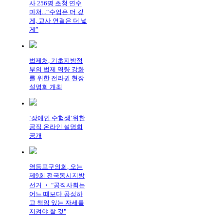
사 256명 초청 연수
마쳐...“수업은 더 깊
게, 교사 연결은 더 넓
게”
법제처, 기초지방정
부의 법제 역량 강화
를 위한 전라권 현장
설명회 개최
‘장애인 수험생‘위한
공직 온라인 설명회
공개
영등포구의회, 오는
제9회 전국동시지방
선거 ‧ "공직사회는
어느 때보다 공정하
고 책임 있는 자세를
지켜야 할 것"