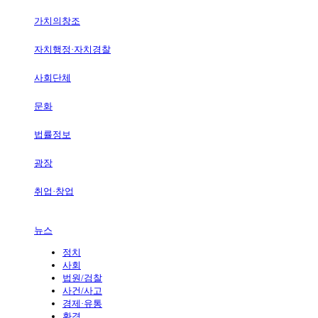
가치의창조
자치행정·자치경찰
사회단체
문화
법률정보
광장
취업·창업
뉴스
정치
사회
법원/검찰
사건/사고
경제·유통
환경