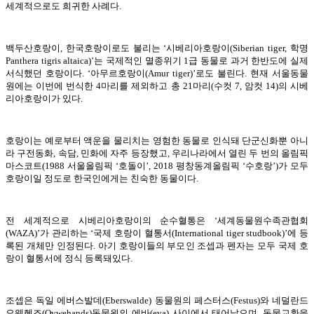
세계적으로도 희귀한 사례다.
백두산호랑이, 한국호랑이로도 불리는 ‘시베리아호랑이(Siberian tiger, 학명
Panthera tigris altaica)’는 국제적인 멸종위기 1급 동물로 과거 한반도에 실제
서식했던 호랑이다. ‘아무르호랑이(Amur tiger)’로도 불린다. 현재 서울동물
원에는 이번에 번식한 4마리를 제외하고 총 21마리(수컷 7, 암컷 14)의 시베
리아호랑이가 있다.
호랑이는 예로부터 액운을 물리치는 영험한 동물로 인식돼 단군신화뿐 아니
라 구전동화, 속담, 민화에 자주 등장했고, 우리나라에서 열린 두 번의 올림픽
마스코트(1988 서울올림픽 ‘호돌이’, 2018 평창동계올림픽 ‘수호랑’)가 모두
호랑이일 정도로 한국인에게는 친숙한 동물이다.
전 세계적으로 시베리아호랑이의 순수혈통은 ‘세계동물원수족관협회
(WAZA)’가 관리하는 ‘국제 호랑이 혈통서(International tiger studbook)’에 등
록된 개체만 인정된다. 아기 호랑이들의 부모인 조셉과 펜자는 모두 국제 호
랑이 혈통서에 정식 등록돼있다.
조셉은 독일 에버스발데(Eberswalde) 동물원의 페스터스(Festus)와 네덜란드
오웨헨즈(Ovwehands)동물원의 에바(eva) 사이에서 태어났으며, 동물교환을