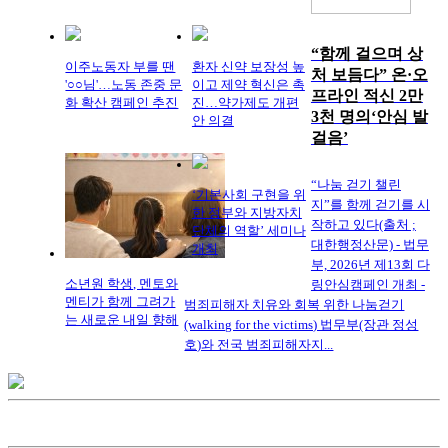
“함께 걸으며 상
이주노동자 부를 땐
환자 신약 보장성 높
처 보듬다” 온·오
'○○님'…노동 존중 문
이고 제약 혁신은 촉
프라인 적신 2만
화 확산 캠페인 추진
진…약가제도 개편
3천 명의‘안심 발
안 의결
걸음’
“나눔 걷기 챌린
‘기본사회 구현을 위
지”를 함께 걷기를 시
한 정부와 지방자치
작하고 있다(출처 ;
단체의 역할’ 세미나
대한행정산문) - 법무
개최
부, 2026년 제13회 다
소년원 학생, 멘토와
링안심캠페인 개최 -
멘티가 함께 그려가
범죄피해자 치유와 회복 위한 나눔걷기
는 새로운 내일 향해
(walking for the victims) 법무부(장관 정성
호)와 전국 범죄피해자지...