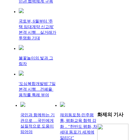
민관 협력체계 구축
국토부, 6월부터 '주
택 임대계약 신고제'
본격 시행…실거래가
투명화 기대
불꽃놀이의 빛과 그
림자
'도심복합개발법' 7일
본격 시행…건폐율·
용적률 특례 부여
화제의
기사
국민과 함께하는 기
재외동포청-민주평
관으로 …국민에게
통, 평화교육 협력 강
실질적으로 도움이
화 ․ “한반도 평화, 차
되어야
세대 동포가 세계에
알리다”