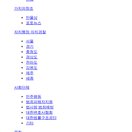
가치의창조
만물상
포토뉴스
자치행정·자치경찰
서울
경기
충청도
경상도
전라도
강원도
제주
세종
사회단체
민주평등
범죄피해자지원
법사랑,범죄예방
대한변호사협회
대한법률구조공단
기타