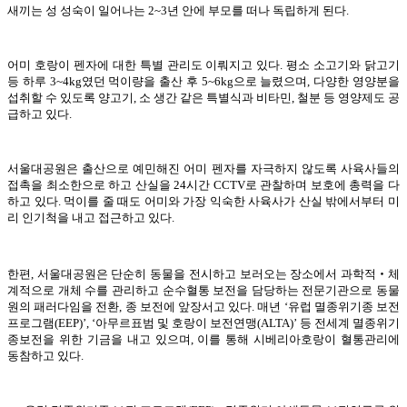
새끼는 성 성숙이 일어나는 2~3년 안에 부모를 떠나 독립하게 된다.
어미 호랑이 펜자에 대한 특별 관리도 이뤄지고 있다. 평소 소고기와 닭고기
등 하루 3~4kg였던 먹이량을 출산 후 5~6kg으로 늘렸으며, 다양한 영양분을
섭취할 수 있도록 양고기, 소 생간 같은 특별식과 비타민, 철분 등 영양제도 공
급하고 있다.
서울대공원은 출산으로 예민해진 어미 펜자를 자극하지 않도록 사육사들의
접촉을 최소한으로 하고 산실을 24시간 CCTV로 관찰하며 보호에 총력을 다
하고 있다. 먹이를 줄 때도 어미와 가장 익숙한 사육사가 산실 밖에서부터 미
리 인기척을 내고 접근하고 있다.
한편, 서울대공원은 단순히 동물을 전시하고 보러오는 장소에서 과학적‧체
계적으로 개체 수를 관리하고 순수혈통 보전을 담당하는 전문기관으로 동물
원의 패러다임을 전환, 종 보전에 앞장서고 있다. 매년 ‘유럽 멸종위기종 보전
프로그램(EEP)’, ‘아무르표범 및 호랑이 보전연맹(ALTA)’ 등 전세계 멸종위기
종보전을 위한 기금을 내고 있으며, 이를 통해 시베리아호랑이 혈통관리에
동참하고 있다.