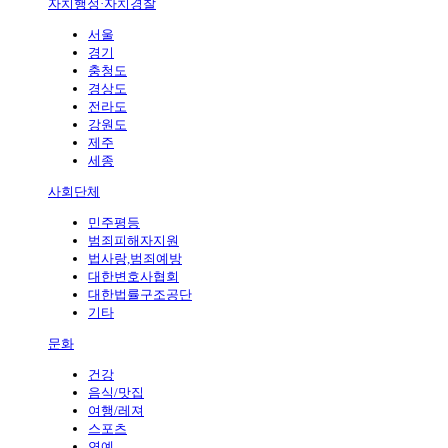
자치행정·자치경찰
서울
경기
충청도
경상도
전라도
강원도
제주
세종
사회단체
민주평등
범죄피해자지원
법사랑,범죄예방
대한변호사협회
대한법률구조공단
기타
문화
건강
음식/맛집
여행/레져
스포츠
연예