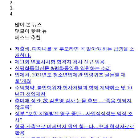
많이 본 뉴스
댓글이 핫한 뉴
베스트 추천
저출생, 다자녀를 둔 부모라면 꼭 알아야 하는 법령을 소
개한다.
제11회 변호사시험 합격자 검사 신규 임용
신평화통일신문 &평화통일을 염원하는 소리
법제처, 2021년도 청소년법제관 법령퀴즈 골든벨 대
회’개최
주택청약, 불법행위자 형사처벌과 함께 계약취소 및 10
년간 청약제한
추미애 장관, 故 김홍영 검사 눈물 추모 …"죽음 헛되지
않도록"
정부 “포항 지열발전 영구 중단…사업적정성도 엄정 조
사”
항공 관측으로 미세먼지 원인 찾는다…中과 협상자료로
활용