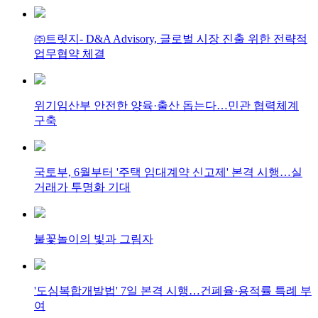
㈜트릿지- D&A Advisory, 글로벌 시장 진출 위한 전략적
업무협약 체결
위기임산부 안전한 양육·출산 돕는다…민관 협력체계
구축
국토부, 6월부터 '주택 임대계약 신고제' 본격 시행…실
거래가 투명화 기대
불꽃놀이의 빛과 그림자
'도심복합개발법' 7일 본격 시행…건폐율·용적률 특례 부
여