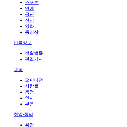
스포츠
연예
공연
전시
영화
동영상
법률정보
생활법률
판결기사
광장
오피니언
사람들
동정
인사
부음
취업·창업
취업