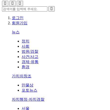
로그인
회원가입
뉴스
정치
사회
법원/검찰
사건/사고
경제·유통
환경
가치의창조
만물상
포토뉴스
자치행정·자치경찰
서울