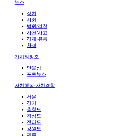
뉴스
정치
사회
법원/검찰
사건/사고
경제·유통
환경
가치의창조
만물상
포토뉴스
자치행정·자치경찰
서울
경기
충청도
경상도
전라도
강원도
제주