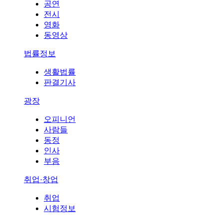
공연
전시
영화
동영상
법률정보
생활법률
판결기사
광장
오피니언
사람들
동정
인사
부음
취업·창업
취업
시험정보