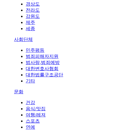
경상도
전라도
강원도
제주
세종
사회단체
민주평등
범죄피해자지원
법사랑,범죄예방
대한변호사협회
대한법률구조공단
기타
문화
건강
음식/맛집
여행/레져
스포츠
연예