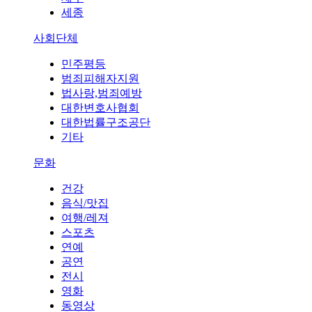
세종
사회단체
민주평등
범죄피해자지원
법사랑,범죄예방
대한변호사협회
대한법률구조공단
기타
문화
건강
음식/맛집
여행/레져
스포츠
연예
공연
전시
영화
동영상