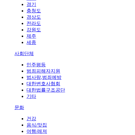
경기
충청도
경상도
전라도
강원도
제주
세종
사회단체
민주평등
범죄피해자지원
법사랑,범죄예방
대한변호사협회
대한법률구조공단
기타
문화
건강
음식/맛집
여행/레져