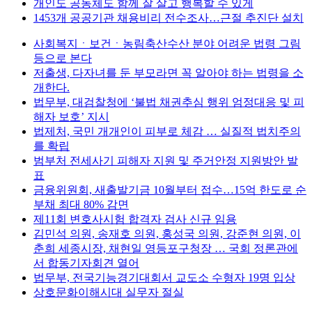
개인도 공동체도 함께 잘 살고 행복할 수 있게
1453개 공공기관 채용비리 전수조사…근절 추진단 설치
사회복지ㆍ보건ㆍ농림축산수산 분야 어려운 법령 그림
등으로 본다
저출생, 다자녀를 둔 부모라면 꼭 알아야 하는 법령을 소
개한다.
법무부, 대검찰청에 ‘불법 채권추심 행위 엄정대응 및 피
해자 보호’ 지시
법제처, 국민 개개인이 피부로 체감 … 실질적 법치주의
를 확립
범부처 전세사기 피해자 지원 및 주거안정 지원방안 발
표
금융위원회, 새출발기금 10월부터 접수…15억 한도로 순
부채 최대 80% 감면
제11회 변호사시험 합격자 검사 신규 임용
김민석 의원, 송재호 의원, 홍성국 의원, 강준현 의원, 이
춘희 세종시장, 채현일 영등포구청장 … 국회 정론관에
서 합동기자회견 열어
법무부, 전국기능경기대회서 교도소 수형자 19명 입상
상호문화이해시대 실무자 절실