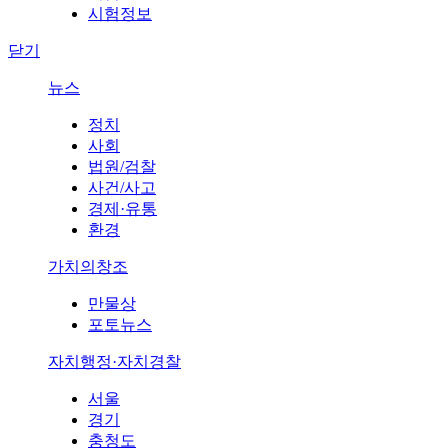
시험정보
닫기
뉴스
정치
사회
법원/검찰
사건/사고
경제·유통
환경
가치의창조
만물상
포토뉴스
자치행정·자치경찰
서울
경기
충청도