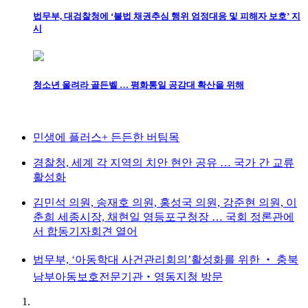
법무부, 대검찰청에 ‘불법 채권추심 행위 엄정대응 및 피해자 보호’ 지
시
청소년 울려라 골든벨 … 평화통일 공감대 확산을 위해
민생에 플러스+ 든든한 버팀목
경찰청, 세계 각 지역의 치안 현안 공유 … 국가 간 교류
활성화
김민석 의원, 송재호 의원, 홍성국 의원, 강준현 의원, 이
춘희 세종시장, 채현일 영등포구청장 … 국회 정론관에
서 합동기자회견 열어
법무부, ‘아동학대 사건관리회의’활성화를 위한 ‧ 충북
남부아동보호전문기관‧영동지청 방문