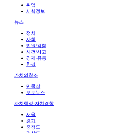
취업
시험정보
뉴스
정치
사회
법원/검찰
사건/사고
경제·유통
환경
가치의창조
만물상
포토뉴스
자치행정·자치경찰
서울
경기
충청도