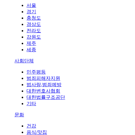
서울
경기
충청도
경상도
전라도
강원도
제주
세종
사회단체
민주평등
범죄피해자지원
법사랑,범죄예방
대한변호사협회
대한법률구조공단
기타
문화
건강
음식/맛집