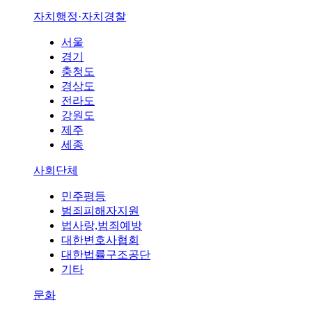
자치행정·자치경찰
서울
경기
충청도
경상도
전라도
강원도
제주
세종
사회단체
민주평등
범죄피해자지원
법사랑,범죄예방
대한변호사협회
대한법률구조공단
기타
문화