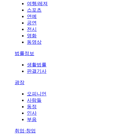
여행/레져
스포츠
연예
공연
전시
영화
동영상
법률정보
생활법률
판결기사
광장
오피니언
사람들
동정
인사
부음
취업·창업