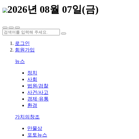
2026년 08월 07일(금)
로그인
회원가입
뉴스
정치
사회
법원/검찰
사건/사고
경제·유통
환경
가치의창조
만물상
포토뉴스