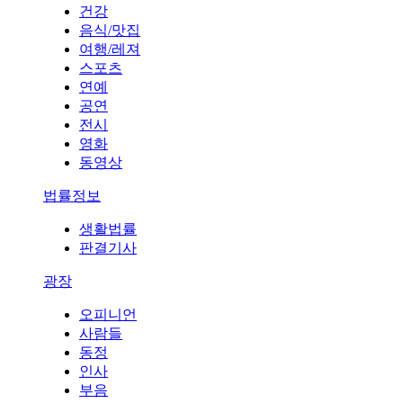
건강
음식/맛집
여행/레져
스포츠
연예
공연
전시
영화
동영상
법률정보
생활법률
판결기사
광장
오피니언
사람들
동정
인사
부음