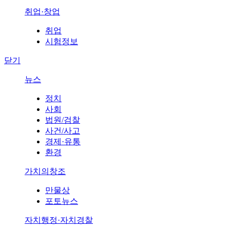
취업·창업
취업
시험정보
닫기
뉴스
정치
사회
법원/검찰
사건/사고
경제·유통
환경
가치의창조
만물상
포토뉴스
자치행정·자치경찰