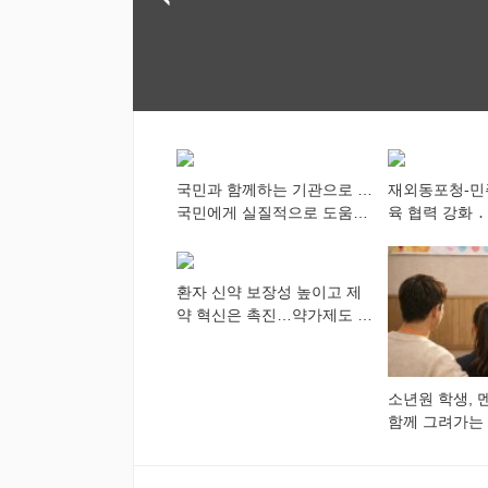
다
쳐...“수업은 더 깊게, 교
라권 현장설명회
사 연결은 더 넓게”
국민과 함께하는 기관으로 …
재외동포청-민
국민에게 실질적으로 도움이
육 협력 강화 ․
되어야
차세대 동포가
다”
환자 신약 보장성 높이고 제
약 혁신은 촉진…약가제도 개
편안 의결
소년원 학생, 
함께 그려가는
향해