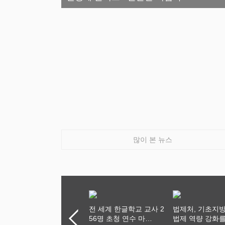
많이 본 뉴스
홍기영 회장, 타지에서 또
전 세계 한글학교 교사 2
법제처, 기초지
하나의 고향을 만들어 가
56명 초청 연수 마
법제 역량 강화를