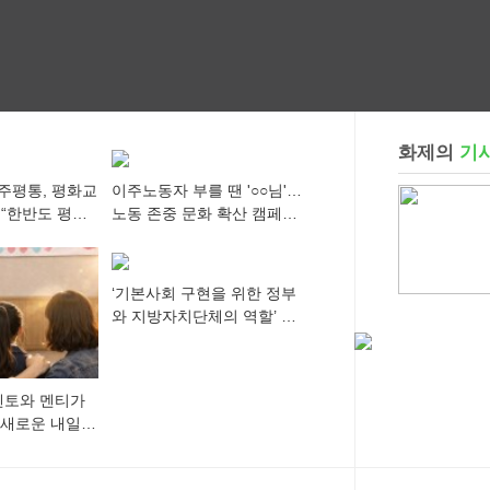
 개최
"공직사회는 어느 때보다
회 제공
공정하고 책임 있는 자세
를 지켜야 할 것"
화제의
기
주평통, 평화교
이주노동자 부를 땐 '○○님'…
 “한반도 평화,
노동 존중 문화 확산 캠페인
 세계에 알리
추진
‘기본사회 구현을 위한 정부
와 지방자치단체의 역할’ 세
미나 개최
멘토와 멘티가
 새로운 내일