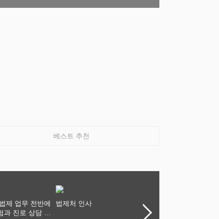
베스트 추천
 법제 업무 전반에
법제처 인사
조성명 강남구청장, 구룡
험과 진로 상담 기
마을 화재 현장 대응 지휘