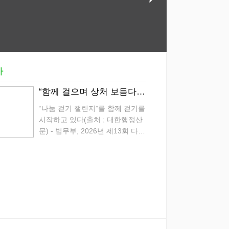
사
“함께 걸으며 상처 보듬다” 온·오프라인 적신 2만 3천 명의‘안심 발걸음’
“나눔 걷기 챌린지”를 함께 걷기를
시작하고 있다(출처 ; 대한행정산
문) - 법무부, 2026년 제13회 다링
안심캠페인 개최 - 범죄피해자 치
유와 회복 위한 나눔걷기(walking
for the victims) 법무부(장관 정성
호)와 전국 범죄피해자지...