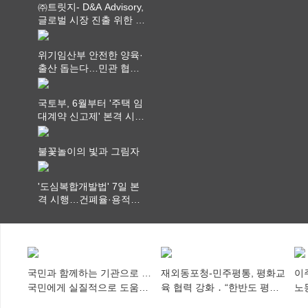
㈜트릿지- D&A Advisory,
글로벌 시장 진출 위한 전
략적 업무협약 체결
위기임산부 안전한 양육·
출산 돕는다…민관 협력
체계 구축
국토부, 6월부터 '주택 임
대계약 신고제' 본격 시
행…실거래가 투명화 기
대
불꽃놀이의 빛과 그림자
'도심복합개발법' 7일 본
격 시행…건폐율·용적률
특례 부여
국민과 함께하는 기관으로 …
재외동포청-민주평통, 평화교
이
국민에게 실질적으로 도움이
육 협력 강화 ․ “한반도 평화,
노
되어야
차세대 동포가 세계에 알리
추