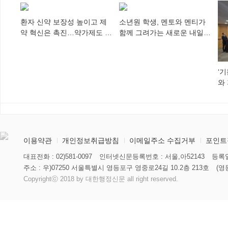
다”
환자 신약 보장성 높이고 제
소년원 학생, 멘토와 멘티가
약 혁신은 촉진…약가제도 개
함께 그려가는 새로운 내일
편안 의결
향해
‘
와
미
이용약관
개인정보취급방침
이메일주소 수집거부
포인트
대표전화 : 02)581-0097
인터넷신문등록번호 : 서울,아52143
등록일
주소 : 우)07250 서울특별시 영등포구 영중로24길 10.2층 213호
(영
Copyrightⓒ 2018 by 대한행정신문 all right reserved.