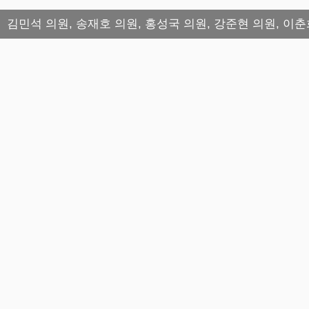
김민석 의원, 송재호 의원, 홍성국 의원, 강준현 의원, 