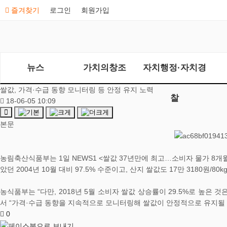
즐겨찾기
로그인
회원가입
뉴스
가치의창조
자치행정·자치경
쌀값, 가격·수급 동향 모니터링 등 안정 유지 노력
찰
18-06-05 10:09
본문
농림축산식품부는 1일 NEWS1 <쌀값 37년만에 최고…소비자 물가 8개월째
았던 2004년 10월 대비 97.5% 수준이고, 산지 쌀값도 17만 3180원/80
농식품부는 “다만, 2018년 5월 소비자 쌀값 상승률이 29.5%로 높은 것
서 “가격·수급 동향을 지속적으로 모니터링해 쌀값이 안정적으로 유지될 
0