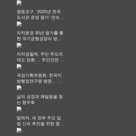
영등포구, ‘2025년 전국
도서관 운영 평가’ 연속
최고 영예 장관상에서 ‘대
통령상’ 수상
자치분권 30년 평가를 통
한 국가균형성장의 방향
과 과제 논의
자치경찰제, 주민 주도의
재도 전환 … 주민안전 치
안서비스가 최우선 되어
야
국정기획위원회, 한국지
방행정연구원 방문… 국
가균형성장 논의
삶의 성장과 깨달음을 찾
는 향우회
법제처, 새 정부 주요 입
법 신속 추진을 위한 중앙
부처 법무담당관 회의 개
최