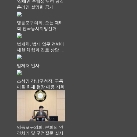
‘장애인 수험생‘위한 공직
온라인 설명회 공개
영등포구의회, 오는 제9
회 전국동시지방선거 ‧
"공직사회는 어느 때보다
공정하고 책임 있는 자세
법제처, 법제 업무 전반에
를 지켜야 할 것"
대한 체험과 진로 상담 기
회 제공
법제처 인사
조성명 강남구청장, 구룡
마을 화재 현장 대응 지휘
영등포구의회, 본회의 안
건처리 및 구정질문 실시