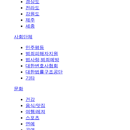
경상도
전라도
강원도
제주
세종
사회단체
민주평등
범죄피해자지원
법사랑,범죄예방
대한변호사협회
대한법률구조공단
기타
문화
건강
음식/맛집
여행/레져
스포츠
연예
공연