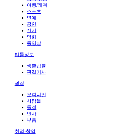
여행/레져
스포츠
연예
공연
전시
영화
동영상
법률정보
생활법률
판결기사
광장
오피니언
사람들
동정
인사
부음
취업·창업