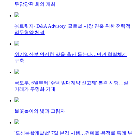
무담당관 회의 개최
㈜트릿지- D&A Advisory, 글로벌 시장 진출 위한 전략적
업무협약 체결
위기임산부 안전한 양육·출산 돕는다…민관 협력체계
구축
국토부, 6월부터 '주택 임대계약 신고제' 본격 시행…실
거래가 투명화 기대
불꽃놀이의 빛과 그림자
'도심복합개발법' 7일 본격 시행…건폐율·용적률 특례 부