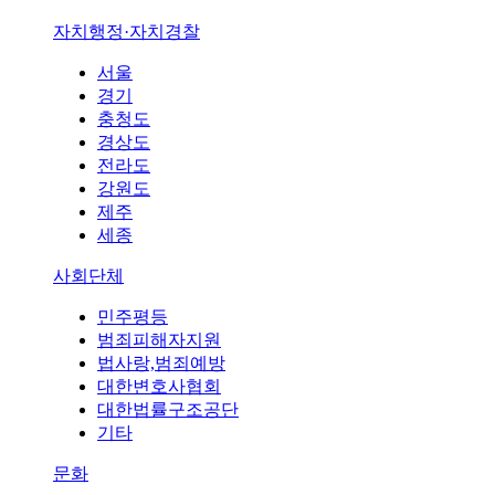
자치행정·자치경찰
서울
경기
충청도
경상도
전라도
강원도
제주
세종
사회단체
민주평등
범죄피해자지원
법사랑,범죄예방
대한변호사협회
대한법률구조공단
기타
문화