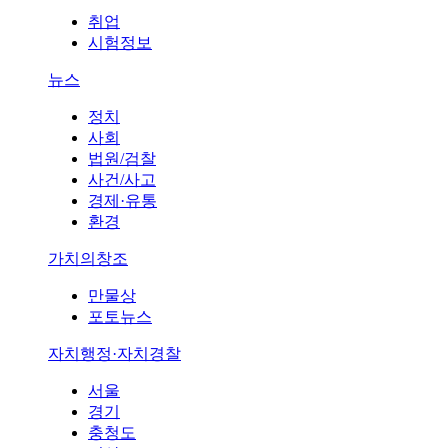
취업
시험정보
뉴스
정치
사회
법원/검찰
사건/사고
경제·유통
환경
가치의창조
만물상
포토뉴스
자치행정·자치경찰
서울
경기
충청도