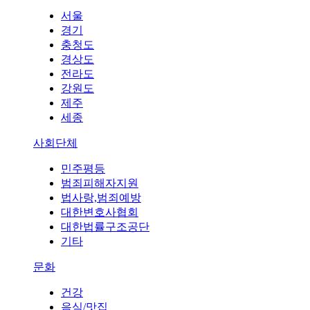
서울
경기
충청도
경상도
전라도
강원도
제주
세종
사회단체
민주평등
범죄피해자지원
법사랑,범죄예방
대한변호사협회
대한법률구조공단
기타
문화
건강
음식/맛집