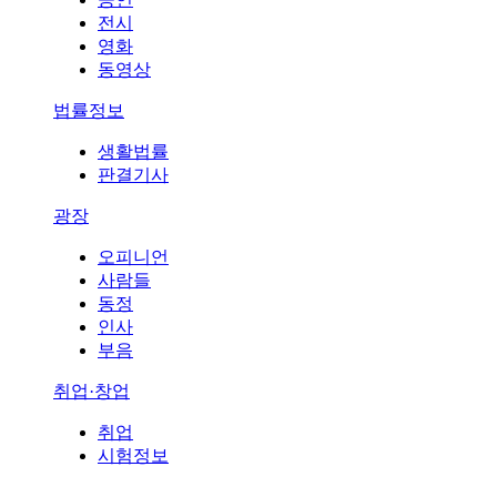
전시
영화
동영상
법률정보
생활법률
판결기사
광장
오피니언
사람들
동정
인사
부음
취업·창업
취업
시험정보