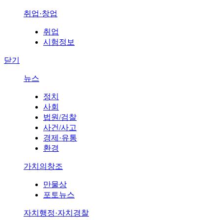
취업·창업
취업
시험정보
닫기
뉴스
정치
사회
법원/검찰
사건/사고
경제·유통
환경
가치의창조
만물상
포토뉴스
자치행정·자치경찰