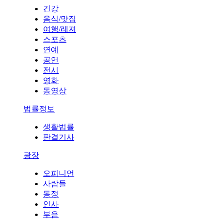
건강
음식/맛집
여행/레져
스포츠
연예
공연
전시
영화
동영상
법률정보
생활법률
판결기사
광장
오피니언
사람들
동정
인사
부음