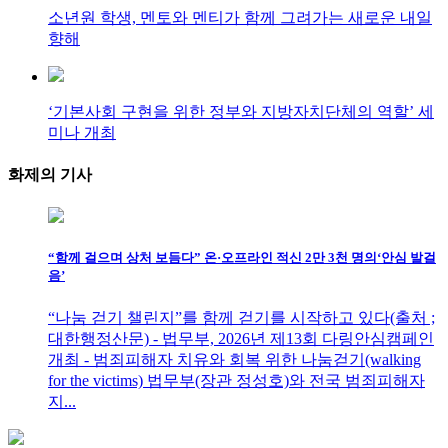
소년원 학생, 멘토와 멘티가 함께 그려가는 새로운 내일
향해
‘기본사회 구현을 위한 정부와 지방자치단체의 역할’ 세
미나 개최
화제의
기사
“함께 걸으며 상처 보듬다” 온·오프라인 적신 2만 3천 명의‘안심 발걸
음’
“나눔 걷기 챌린지”를 함께 걷기를 시작하고 있다(출처 ;
대한행정산문) - 법무부, 2026년 제13회 다링안심캠페인
개최 - 범죄피해자 치유와 회복 위한 나눔걷기(walking
for the victims) 법무부(장관 정성호)와 전국 범죄피해자
지...