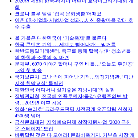
2020년 제8회 한국-러시아 어린이 호랑이그리기대회 개
최
코로나 블루 달랠 ‘집콕 문화생활’어때요
어촌 6차산업화 시범사업 성과…서산 중왕마을 감태 호
주 수출
올 가을은 대한민국이 ‘미술축제’로 물든다
한국 콘텐츠 기업 … 세계로 뻗어나가는 밑거름
한반도통일미래센터, 축구를 통해 탈북·남한 청소년들
의 화합과 소통의 장 마련
문체부, 6070 이야기할머니 구연 배틀…‘오늘도 주인공’
13일 첫 방송
국가보훈처, 고난 속에 피어난 기적…임정기념관, ‘피난
시절 천막교실’ 특별전
대한민국 어디서나 살기좋은 지방시대’의 실현
질병관리청, 전국에 인플루엔자(독감) 유행주의보 발
령…2019년 이후 처음
영화 ‘승리호’ 크라우드펀딩 사전공개 오픈알림 신청자
4500명 넘어
금천문화재단, 지역예술단체 창작지원사업 ‘2020 금천
온 스테이지’ 모집
바퀴달린 것은 다 모여라! 문화비축기지, 카부츠 시장 개