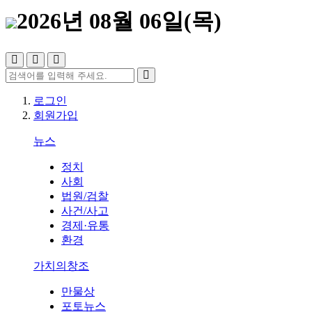
2026년 08월 06일(목)
로그인
회원가입
뉴스
정치
사회
법원/검찰
사건/사고
경제·유통
환경
가치의창조
만물상
포토뉴스