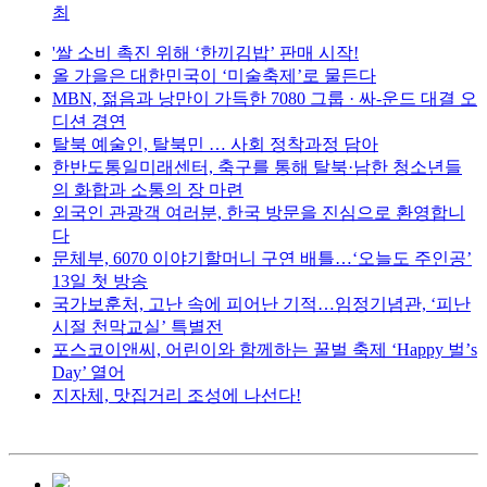
최
'쌀 소비 촉진 위해 ‘한끼김밥’ 판매 시작!
올 가을은 대한민국이 ‘미술축제’로 물든다
MBN, 젊음과 낭만이 가득한 7080 그룹 · 싸-운드 대결 오
디션 경연
탈북 예술인, 탈북민 … 사회 정착과정 담아
한반도통일미래센터, 축구를 통해 탈북·남한 청소년들
의 화합과 소통의 장 마련
외국인 관광객 여러분, 한국 방문을 진심으로 환영합니
다
문체부, 6070 이야기할머니 구연 배틀…‘오늘도 주인공’
13일 첫 방송
국가보훈처, 고난 속에 피어난 기적…임정기념관, ‘피난
시절 천막교실’ 특별전
포스코이앤씨, 어린이와 함께하는 꿀벌 축제 ‘Happy 벌’s
Day’ 열어
지자체, 맛집거리 조성에 나선다!