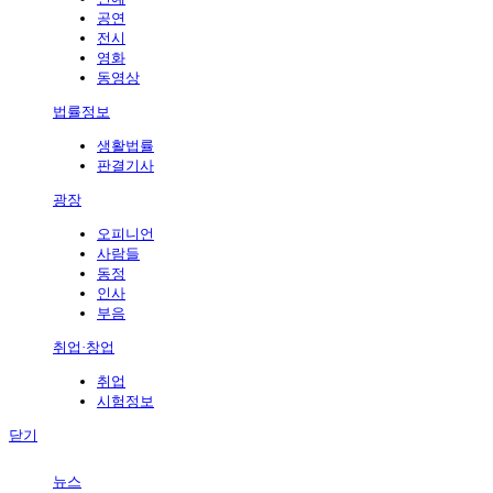
공연
전시
영화
동영상
법률정보
생활법률
판결기사
광장
오피니언
사람들
동정
인사
부음
취업·창업
취업
시험정보
닫기
뉴스