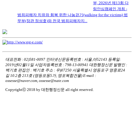
부, 2026년 제13회 다
링안심캠페인 개최 -
범죄피해자 치유와 회복 위한 나눔걷기(walking for the victims) 법
무부(장관 정성호)와 전국 범죄피해자지...
대표전화 : 02)581-0097
인터넷신문등록번호 : 서울,아52143
등록일:
2019년02월11일
사업자등록번호 : 798-13-00941
대한행정신문 발행인 :
백기호
편집인 : 백기호
주소 : 우)07250 서울특별시 영등포구 영중로24
길 10.2층 213호
(영등포동5가, 영포복합건물)
E-mail :
ossesse@naver.com, ossesse@nate.com
Copyrightⓒ 2018 by 대한행정신문 all right reserved.