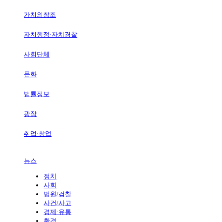
가치의창조
자치행정·자치경찰
사회단체
문화
법률정보
광장
취업·창업
뉴스
정치
사회
법원/검찰
사건/사고
경제·유통
환경