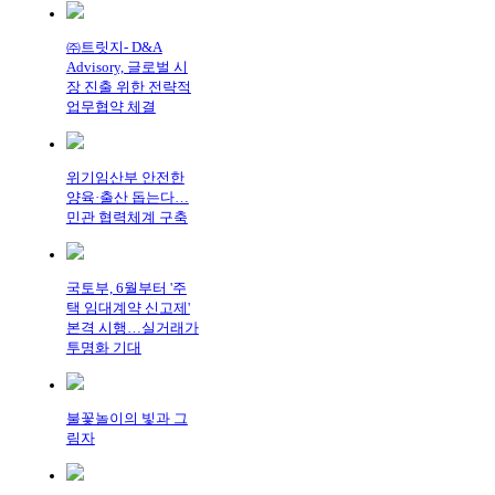
㈜트릿지- D&A
Advisory, 글로벌 시
장 진출 위한 전략적
업무협약 체결
위기임산부 안전한
양육·출산 돕는다…
민관 협력체계 구축
국토부, 6월부터 '주
택 임대계약 신고제'
본격 시행…실거래가
투명화 기대
불꽃놀이의 빛과 그
림자