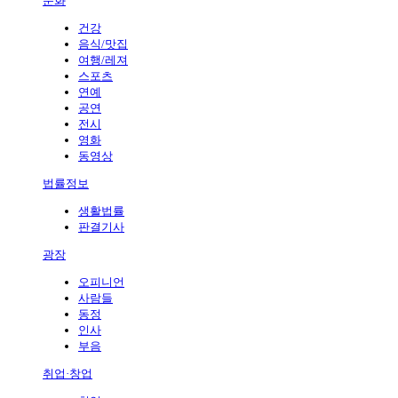
문화
건강
음식/맛집
여행/레져
스포츠
연예
공연
전시
영화
동영상
법률정보
생활법률
판결기사
광장
오피니언
사람들
동정
인사
부음
취업·창업