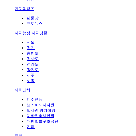
가치의창조
만물상
포토뉴스
자치행정·자치경찰
서울
경기
충청도
경상도
전라도
강원도
제주
세종
사회단체
민주평등
범죄피해자지원
법사랑,범죄예방
대한변호사협회
대한법률구조공단
기타