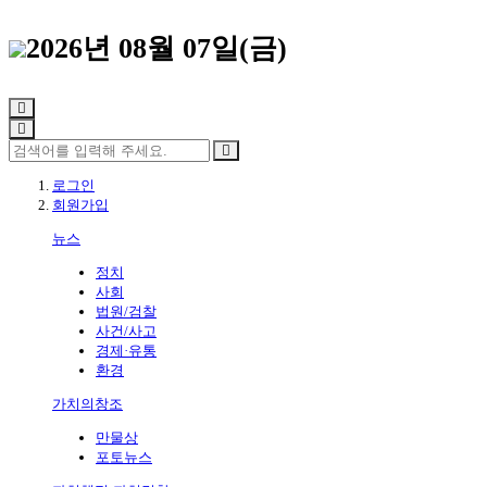
2026년 08월 07일(금)
로그인
회원가입
뉴스
정치
사회
법원/검찰
사건/사고
경제·유통
환경
가치의창조
만물상
포토뉴스