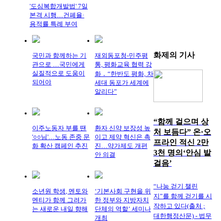
'도심복합개발법' 7일
본격 시행…건폐율·
용적률 특례 부여
화제의
기사
국민과 함께하는 기
재외동포청-민주평
관으로 …국민에게
통, 평화교육 협력 강
실질적으로 도움이
화 ․ “한반도 평화, 차
되어야
세대 동포가 세계에
알리다”
“함께 걸으며 상
이주노동자 부를 땐
환자 신약 보장성 높
처 보듬다” 온·오
'○○님'…노동 존중 문
이고 제약 혁신은 촉
프라인 적신 2만
화 확산 캠페인 추진
진…약가제도 개편
3천 명의‘안심 발
안 의결
걸음’
“나눔 걷기 챌린
소년원 학생, 멘토와
‘기본사회 구현을 위
지”를 함께 걷기를 시
멘티가 함께 그려가
한 정부와 지방자치
작하고 있다(출처 ;
는 새로운 내일 향해
단체의 역할’ 세미나
대한행정산문) - 법무
개최