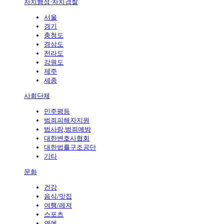
자치행정·자치경찰
서울
경기
충청도
경상도
전라도
강원도
제주
세종
사회단체
민주평등
범죄피해자지원
법사랑,범죄예방
대한변호사협회
대한법률구조공단
기타
문화
건강
음식/맛집
여행/레져
스포츠
연예