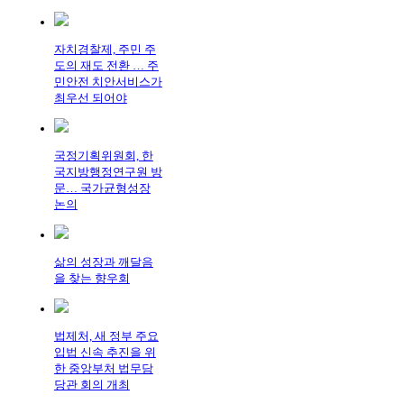
자치경찰제, 주민 주
도의 재도 전환 … 주
민안전 치안서비스가
최우선 되어야
국정기획위원회, 한
국지방행정연구원 방
문… 국가균형성장
논의
삶의 성장과 깨달음
을 찾는 향우회
법제처, 새 정부 주요
입법 신속 추진을 위
한 중앙부처 법무담
당관 회의 개최