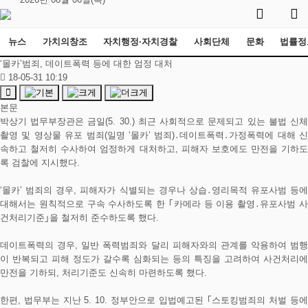
뉴스
가치의창조
자치행정·자치경찰
사회단체
문화
법률정
‘몰카’범죄, 데이트폭력 등에 대한 엄정 대처
18-05-31 10:19
본문
박상기 법무부장관은 금일(5. 30.) 최근 사회적으로 문제되고 있는 불법 신체
촬영 및 영상물 유포 범죄(일명 ‘몰카’ 범죄)․데이트폭력․가정폭력에 대해 신
속하고 철저히 수사하여 엄정하게 대처하고, 피해자 보호에도 만전을 기하도
록 검찰에 지시했다.
‘몰카’ 범죄의 경우, 피해자가 식별되는 경우나 상습․영리목적 유포사범 등에
대해서는 원칙적으로 구속 수사하도록 한 ｢카메라 등 이용 촬영․유포사범 사
건처리기준｣을 철저히 준수하도록 했다.
데이트폭력의 경우, 일반 폭력범죄와 달리 피해자와의 관계를 악용하여 범행
이 반복되고 피해 정도가 갈수록 심화되는 등의 특징을 고려하여 사건처리에
만전을 기하되, 처리기준도 신속히 마련하도록 했다.
한편, 법무부는 지난 5. 10. 정부안으로 입법예고된 ｢스토킹범죄의 처벌 등에