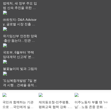
법제처, 새 정부 주요 입
법 신속 추진을 위한 중
앙부처 법무담당관 회의
개최
㈜트릿지- D&A Advisor
y, 글로벌 시장 진출 위
한 전략적 업무협약 체
결
위기임산부 안전한 양육
·출산 돕는다…민관 협
력체계 구축
국토부, 6월부터 '주택
임대계약 신고제' 본격
시행…실거래가 투명화
기대
불꽃놀이의 빛과 그림자
'도심복합개발법' 7일 본
격 시행…건폐율·용적률
특례 부여
국민과 함께하는 기관
재외동포청-민주평통,
이주노동자 부를 땐 '○○
으로 …국민에게 실질
평화교육 협력 강화 ․
님'…노동 존중 문화 확