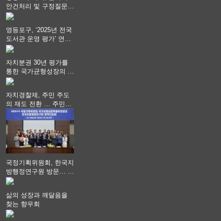
안건처리 및 구정질문
실시
영등포구, ‘2025년 전국
도서관 운영 평가’ 연속
최고 영예 장관상에서
‘대통령상’ 수상
자치분권 30년 평가를
통한 국가균형성장의 방
향과 과제 논의
자치경찰제, 주민 주도
의 재도 전환 … 주민안
전 치안서비스가 최우선
되어야
국정기획위원회, 한국지
방행정연구원 방문… 국
가균형성장 논의
삶의 성장과 깨달음을
찾는 향우회