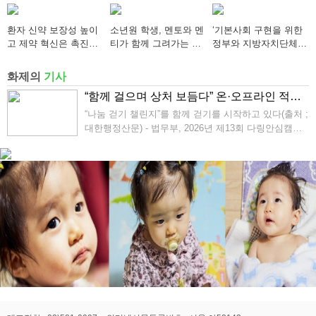
적으로 도움이 되어야
“한반도 평화, 차세대
산 캠페인 추진
동포가 세계에 알리다”
환자 신약 보장성 높이
소년원 학생, 멘토와 멘
‘기본사회 구현을 위한
고 제약 혁신은 촉진…
티가 함께 그려가는 새
정부와 지방자치단체의
약가제도 개편안 의결
로운 내일 향해
역할’ 세미나 개최
화제의
기사
“함께 걸으며 상처 보듬다” 온·오프라인 적신 2만 3천 명의‘안심 발걸음’
“나눔 걷기 챌린지”를 함께 걷기를 시작하고 있다(출처 ;
대한행정산문) - 법무부, 2026년 제13회 다링안심캠페
인 개최 - 범죄피해자 치유와 회복 위한 나눔걷기(walki
ng for the victims) 법무부(장관 정성호)와 전국 범죄피
해자지...