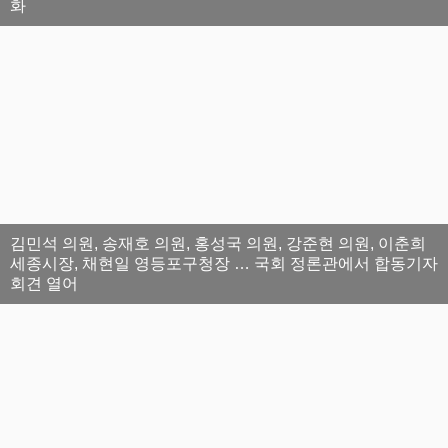
화
김민석 의원, 송재호 의원, 홍성국 의원, 강준현 의원, 이춘희
세종시장, 채현일 영등포구청장 … 국회 정론관에서 합동기자
회견 열어