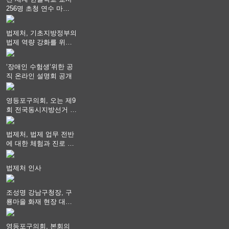
256명 초청 연수 마
쳐...“수업은 더 깊게, 교
사 연결은 더 넓게”
법제처, 기초지방정부의
법제 역량 강화를 위한
전라권 현장설명회 개최
‘장애인 수험생‘위한 공
직 온라인 설명회 공개
영등포구의회, 오는 제9
회 전국동시지방선거 ‧
"공직사회는 어느 때보
다 공정하고 책임 있는
법제처, 법제 업무 전반
자세를 지켜야 할 것"
에 대한 체험과 진로 상
담 기회 제공
법제처 인사
조성명 강남구청장, 구
룡마을 화재 현장 대응
지휘
영등포구의회, 본회의