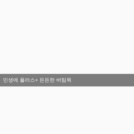
민생에 플러스+ 든든한 버팀목