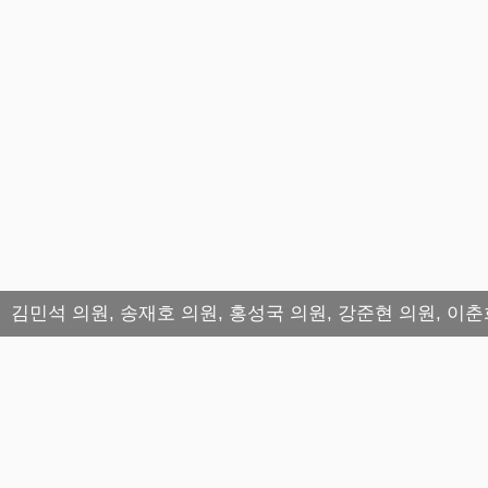
김민석 의원, 송재호 의원, 홍성국 의원, 강준현 의원, 