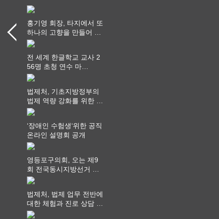
홍기영 회장, 타지에서 또
하나의 고향을 만들어 가
다
전 세계 한글학교 교사 2
56명 초청 연수 마
쳐...“수업은 더 깊게, 교
사 연결은 더 넓게”
법제처, 기초지방정부의
법제 역량 강화를 위한 전
라권 현장설명회 개최
‘장애인 수험생‘위한 공직
온라인 설명회 공개
영등포구의회, 오는 제9
회 전국동시지방선거 ‧
"공직사회는 어느 때보다
공정하고 책임 있는 자세
법제처, 법제 업무 전반에
를 지켜야 할 것"
대한 체험과 진로 상담 기
회 제공