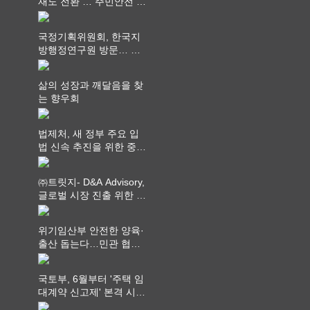
재도 전환 … 주민안전 치
안서비스가 최우선 되어
야
국정기획위원회, 한국지
방행정연구원 방문… 국
가균형성장 논의
삶의 성장과 깨달음을 찾
는 향우회
법제처, 새 정부 주요 입
법 신속 추진을 위한 중앙
부처 법무담당관 회의 개
최
㈜트릿지- D&A Advisory,
글로벌 시장 진출 위한 전
략적 업무협약 체결
위기임산부 안전한 양육·
출산 돕는다…민관 협력
체계 구축
국토부, 6월부터 '주택 임
대계약 신고제' 본격 시
행…실거래가 투명화 기