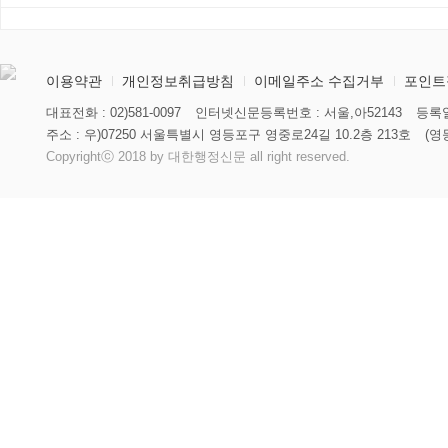
이용약관
개인정보취급방침
이메일주소 수집거부
포인트
대표전화 : 02)581-0097
인터넷신문등록번호 : 서울,아52143
등록일
주소 : 우)07250 서울특별시 영등포구 영중로24길 10.2층 213호
(영
Copyrightⓒ 2018 by 대한행정신문 all right reserved.