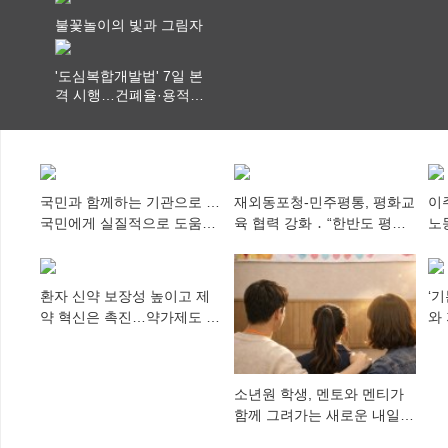
대
불꽃놀이의 빛과 그림자
'도심복합개발법' 7일 본
격 시행…건폐율·용적률
특례 부여
국민과 함께하는 기관으로 …
재외동포청-민주평통, 평화교
이
국민에게 실질적으로 도움이
육 협력 강화 ․ “한반도 평화,
노
되어야
차세대 동포가 세계에 알리
추
다”
환자 신약 보장성 높이고 제
‘
약 혁신은 촉진…약가제도 개
와
편안 의결
미
소년원 학생, 멘토와 멘티가
함께 그려가는 새로운 내일
향해