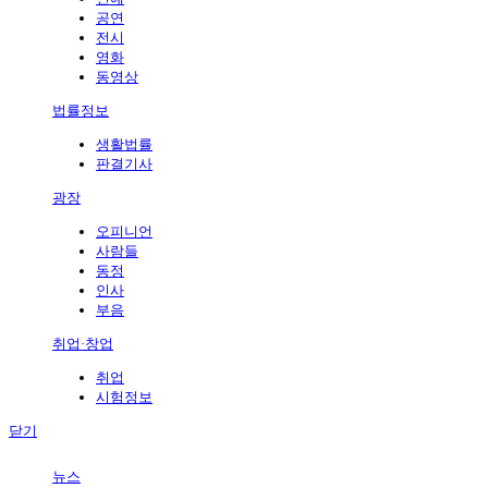
공연
전시
영화
동영상
법률정보
생활법률
판결기사
광장
오피니언
사람들
동정
인사
부음
취업·창업
취업
시험정보
닫기
뉴스