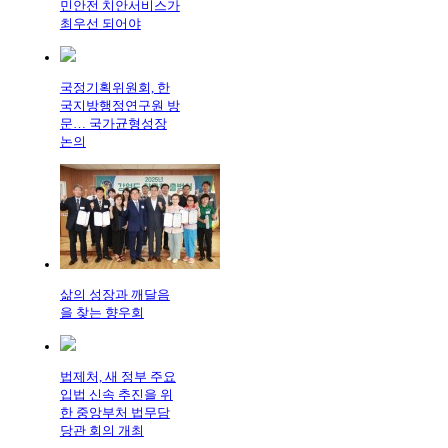
민안전 치안서비스가
최우선 되어야
국정기획위원회, 한
국지방행정연구원 방
문… 국가균형성장
논의
삶의 성장과 깨달음
을 찾는 향우회
법제처, 새 정부 주요
입법 신속 추진을 위
한 중앙부처 법무담
당관 회의 개최