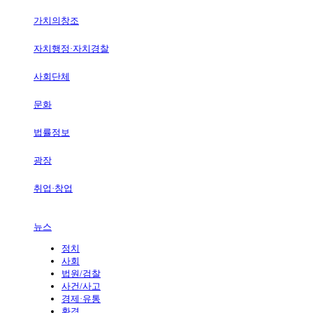
가치의창조
자치행정·자치경찰
사회단체
문화
법률정보
광장
취업·창업
뉴스
정치
사회
법원/검찰
사건/사고
경제·유통
환경