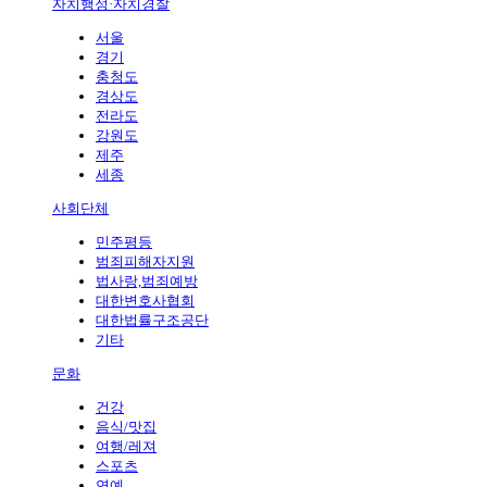
자치행정·자치경찰
서울
경기
충청도
경상도
전라도
강원도
제주
세종
사회단체
민주평등
범죄피해자지원
법사랑,범죄예방
대한변호사협회
대한법률구조공단
기타
문화
건강
음식/맛집
여행/레져
스포츠
연예