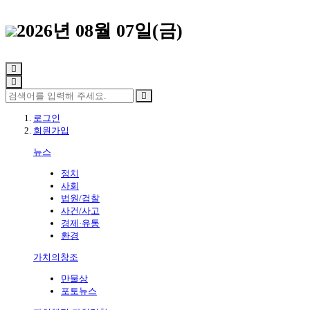
2026년 08월 07일(금)
로그인
회원가입
뉴스
정치
사회
법원/검찰
사건/사고
경제·유통
환경
가치의창조
만물상
포토뉴스