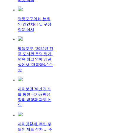
영등포구의회, 본회
의 안건처리 및 구정
질문 실시
영등포구, ‘2025년 전
국 도서관 운영 평가’
연속 최고 영예 장관
상에서 ‘대통령상’ 수
상
자치분권 30년 평가
를 통한 국가균형성
장의 방향과 과제 논
의
자치경찰제, 주민 주
도의 재도 전환 … 주