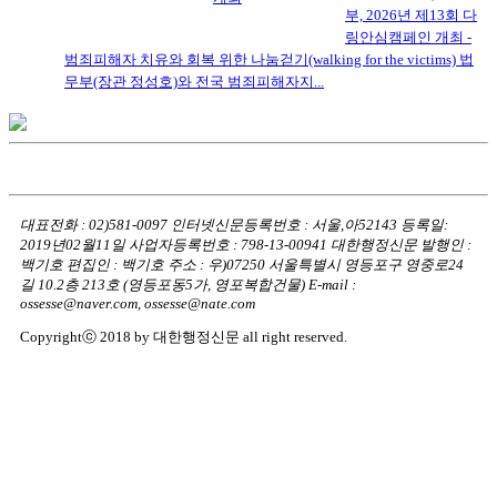
부, 2026년 제13회 다
링안심캠페인 개최 -
범죄피해자 치유와 회복 위한 나눔걷기(walking for the victims) 법
무부(장관 정성호)와 전국 범죄피해자지...
대표전화 : 02)581-0097
인터넷신문등록번호 : 서울,아52143
등록일:
2019년02월11일
사업자등록번호 : 798-13-00941
대한행정신문 발행인 :
백기호
편집인 : 백기호
주소 : 우)07250 서울특별시 영등포구 영중로24
길 10.2층 213호
(영등포동5가, 영포복합건물)
E-mail :
ossesse@naver.com, ossesse@nate.com
Copyrightⓒ 2018 by 대한행정신문 all right reserved.