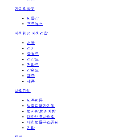
가치의창조
만물상
포토뉴스
자치행정·자치경찰
서울
경기
충청도
경상도
전라도
강원도
제주
세종
사회단체
민주평등
범죄피해자지원
법사랑,범죄예방
대한변호사협회
대한법률구조공단
기타