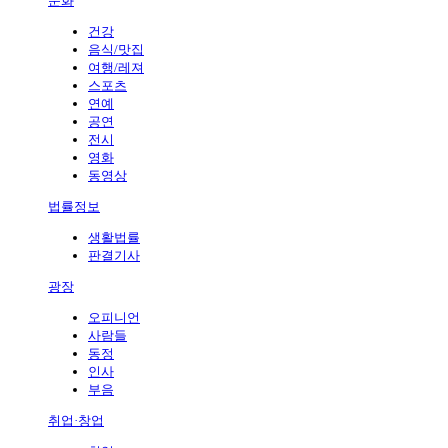
문화
건강
음식/맛집
여행/레져
스포츠
연예
공연
전시
영화
동영상
법률정보
생활법률
판결기사
광장
오피니언
사람들
동정
인사
부음
취업·창업