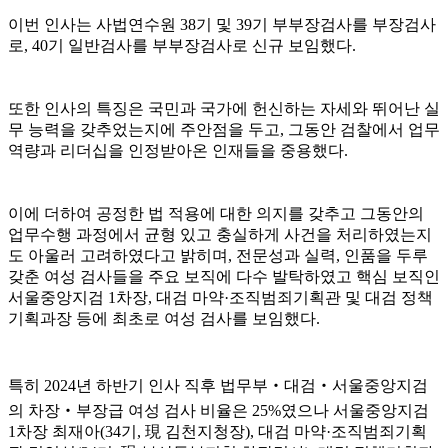
이번 인사는 사법연수원
38
기 및
39
기 부부장검사를 부장검사
로
, 40
기 일반검사를 부부장검사로 신규 보임했다
.
또한 인사의 특징은 국민과 국가에 헌신하는 자세와 뛰어난 실
무 능력을 갖추었는지에 주안점을 두고
,
그동안 검찰에서 업무
역량과 리더십을 인정받아온 인재들을 중용했다
.
이에 더하여 공정한 법 적용에 대한 의지를 갖추고 그동안의
업무수행 과정에서 균형 있고 충실하게 사건을 처리하였는지
도 아울러 고려하였다고 밝히며
,
전문성과 실력
,
인품을 두루
갖춘 여성 검사들을 주요 보직에 다수 발탁하였고 핵심 보직인
서울중앙지검
1
차장
,
대검 마약
·
조직범죄기획관 및 대검 정책
기획과장 등에 최초로 여성 검사를 보임했다
.
특히
2024
년 하반기 인사 직후 법무부
‧
대검
‧
서울중앙지검
의 차장
‧
부장급 여성 검사 비율은
25%
였으나 서울중앙지검
1
차장 최재아
(34
기
,
現
김천지청장
),
대검 마약
·
조직범죄기획