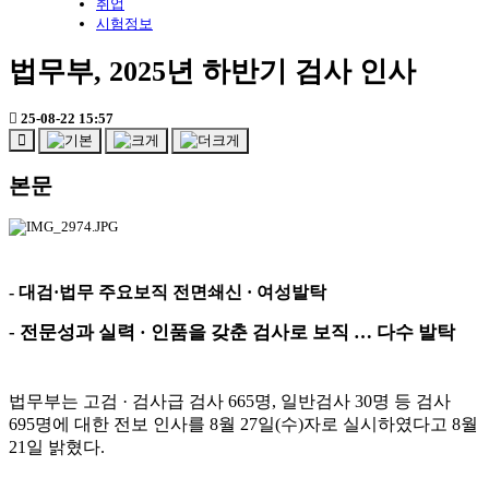
취업
시험정보
법무부, 2025년 하반기 검사 인사
25-08-22 15:57
본문
-
대검
·
법무 주요보직 전면쇄신
·
여성발탁
- 전문성과 실력
·
인품을 갖춘 검사로 보직
…
다수 발탁
법무부는 고검
·
검사급 검사
665
명
,
일반검사
30
명 등 검사
695
명에 대한 전보 인사를
8
월
27
일
(
수
)
자로 실시하였다고
8
월
21
일 밝혔다
.