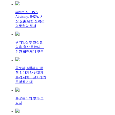
㈜트릿지- D&A
Advisory, 글로벌 시
장 진출 위한 전략적
업무협약 체결
위기임산부 안전한
양육·출산 돕는다…
민관 협력체계 구축
국토부, 6월부터 '주
택 임대계약 신고제'
본격 시행…실거래가
투명화 기대
불꽃놀이의 빛과 그
림자