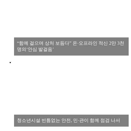
“함께 걸으며 상처 보듬다” 온·오프라인 적신 2만 3천
명의‘안심 발걸음’
청소년시설 빈틈없는 안전, 민·관이 함께 점검 나서