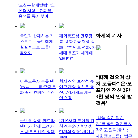
'도심복합개발법' 7일
본격 시행…건폐율·
용적률 특례 부여
화제의
기사
국민과 함께하는 기
재외동포청-민주평
관으로 …국민에게
통, 평화교육 협력 강
실질적으로 도움이
화 ․ “한반도 평화, 차
되어야
세대 동포가 세계에
알리다”
“함께 걸으며 상
이주노동자 부를 땐
환자 신약 보장성 높
처 보듬다” 온·오
'○○님'…노동 존중 문
이고 제약 혁신은 촉
프라인 적신 2만
화 확산 캠페인 추진
진…약가제도 개편
3천 명의‘안심 발
안 의결
걸음’
“나눔 걷기 챌린
소년원 학생, 멘토와
‘기본사회 구현을 위
지”를 함께 걷기를 시
멘티가 함께 그려가
한 정부와 지방자치
작하고 있다(출처 ;
는 새로운 내일 향해
단체의 역할’ 세미나
대한행정산문) - 법무
개최