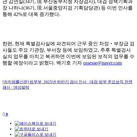
관 김연실
(34
기
,
現
부산동부지청 차장검사
),
대검 정책기획과
장 나하나
(36
기
,
現
서울중앙지검 기획담당관
)
등 이번 인사를
통해
42%
로 대폭 증가했다
.
한편
,
현재 특별검사실에 파견되어 근무 중인 차장
‧
부장급 검
사들도 주요 기관장
,
부서장 등에 보임하였고
,
추후 특별검사
실의 업무를 마치고 복귀하면 이번에 보임된 보직의 업무를 수
행할 예정이라고 밝혔다
.
백기호 기자
ossesse@naver.com
[자치법률신문] 법무부, 2025년 하반기 검사 인사 · 대검·법무 주요보직 전면
쇄신 · 여성발탁
0