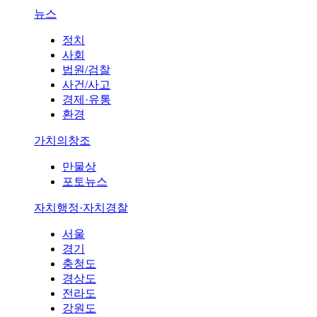
뉴스
정치
사회
법원/검찰
사건/사고
경제·유통
환경
가치의창조
만물상
포토뉴스
자치행정·자치경찰
서울
경기
충청도
경상도
전라도
강원도