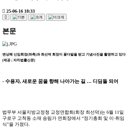
25-06-16 18:33
본문
변상해 신임회장
(
좌측
)
과 최선덕 회장이 꽃다발을 받고 기념사진을 촬영하고 있다
(
제공
;
자치법률신문
)
-
수용자
,
새로운 꿈을 향해 나아가는 길
…
디딤돌 되어
법무부 서울지방교정청 교정연합회
(
회장 최선덕
)
는
6
월
11
일
구로구 고척동 소재 송림가 연회장에서
“
정기총회 및 이
·
취임
식
”
을 가졌다
.