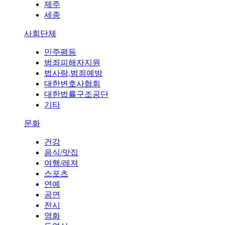
제주
세종
사회단체
민주평등
범죄피해자지원
법사랑,범죄예방
대한변호사협회
대한법률구조공단
기타
문화
건강
음식/맛집
여행/레져
스포츠
연예
공연
전시
영화