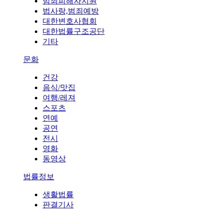
범죄피해자지원
법사랑,범죄예방
대한변호사협회
대한법률구조공단
기타
문화
건강
음식/맛집
여행/레져
스포츠
연예
공연
전시
영화
동영상
법률정보
생활법률
판결기사