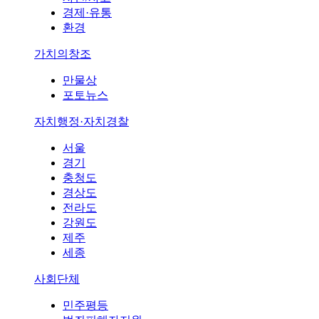
경제·유통
환경
가치의창조
만물상
포토뉴스
자치행정·자치경찰
서울
경기
충청도
경상도
전라도
강원도
제주
세종
사회단체
민주평등