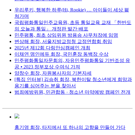
우리루키, 행복한 하루(Hi, Rookie) … 아이들이 세상 펼
쳐가며
국립평화통일민주교육원, 초등 통일교육 교재 「한반도
의 오늘과 통일」 개정판 발간·배포
민주평통, 최초 상임위원 방용승 사무처장에 임명
변상해 회장, 서울지방교정청 교정연합회 취임
2025년 제12회 다링안심캠페인 개최
이채연 명인에듀 회장, 국민훈장 동백장 수상
민주평화통일자문회의, 자유민주평화통일 기반조성 유
공 ⦁ 2023 정부포상 수여식 가져
양창수 회장, 자원봉사자의 기본자세
[특집 인터뷰] 김승취 회장, 북한이탈 청소년에게 희망과
용기를 심어주는 분을 찾아서
범죄예방위원, 민관합동 · 청소년 마약예방 캠페인 전개
홍기영 회장, 타지에서 또 하나의 고향을 만들어 가다