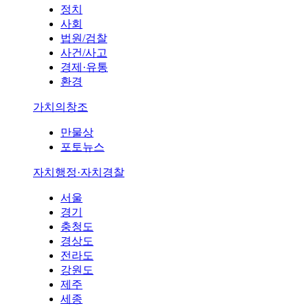
정치
사회
법원/검찰
사건/사고
경제·유통
환경
가치의창조
만물상
포토뉴스
자치행정·자치경찰
서울
경기
충청도
경상도
전라도
강원도
제주
세종