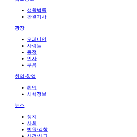
생활법률
판결기사
광장
오피니언
사람들
동정
인사
부음
취업·창업
취업
시험정보
뉴스
정치
사회
법원/검찰
사건/사고