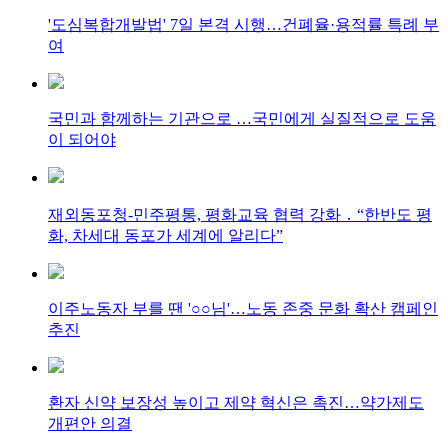
'도심복합개발법' 7일 본격 시행…건폐율·용적률 특례 부
여
국민과 함께하는 기관으로 …국민에게 실질적으로 도움
이 되어야
재외동포청-민주평통, 평화교육 협력 강화 ․ “한반도 평
화, 차세대 동포가 세계에 알리다”
이주노동자 부를 땐 '○○님'…노동 존중 문화 확산 캠페인
추진
환자 신약 보장성 높이고 제약 혁신은 촉진…약가제도
개편안 의결