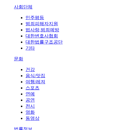
사회단체
민주평등
범죄피해자지원
법사랑,범죄예방
대한변호사협회
대한법률구조공단
기타
문화
건강
음식/맛집
여행/레져
스포츠
연예
공연
전시
영화
동영상
법률정보