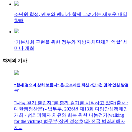
소년원 학생, 멘토와 멘티가 함께 그려가는 새로운 내일
향해
‘기본사회 구현을 위한 정부와 지방자치단체의 역할’ 세
미나 개최
화제의
기사
“함께 걸으며 상처 보듬다” 온·오프라인 적신 2만 3천 명의‘안심 발걸
음’
“나눔 걷기 챌린지”를 함께 걷기를 시작하고 있다(출처 ;
대한행정산문) - 법무부, 2026년 제13회 다링안심캠페인
개최 - 범죄피해자 치유와 회복 위한 나눔걷기(walking
for the victims) 법무부(장관 정성호)와 전국 범죄피해자
지...