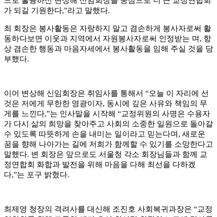
으로 훌륭하신 변상해 신임회장을 중심으로 더 큰 교정연합회
가 되길 기원한다
,”
라고 말했다
.
최 회장은 봉사활동은 자랑하지 말고 겸손하게 봉사자로써 활
동하다보면 이웃과 지역에서 자원봉사자로써 인정받는 며
,
항
상 겸손한 행동과 마음자세에서 봉사활동을 임해 주실 것을 당
부했다
.
이어 변상해 신임회장은 취임사를 통해서
“
오늘 이 자리에 선
것은 저에게 무한한 영광이자
,
동시에 깊은 사유와 책임의 무
게를 느낀다
,”
는 인사말을 시작해
“
교정위원의 사명은 수용자
가 다시 삶의 희망을 찾아주고 사회의 소중한 일원으로 돌아갈
수 있도록 따뜻하게 손을 내미는 일이라고 믿는다며
,
새로운
꿈을 향해 나아가는 길에 저희가 함께할 수 있기를 소망한다고
말했다
.
변 회장은 앞으로도 서울청 각소 회장님들과 함께 교
정연합회 화합과 발전을 위해 마음을 다해 최선을 다하겠
다
,”
는 포구 밝혔다
.
최제영 청장의 격려사를 대신해 조진호 사회복귀과장은
“
교정