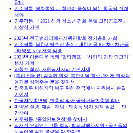
참배
민주평통, 평화통일 … 청년이 중심이 되는 활동을 전개
해야
민주평통, 『2021 해외 청소년 평화·통일 그림공모전』
시상식 가져
2025년 전국범죄피해자지원연합회 정기총회 개최
민주평통, 북한이탈주민 출신 · 대한민국 8년차 · 차관급
· 태영호 사무처장 임명
2023년 아름다운 동행 ‘힐링캠프’ · ‘사랑의 김장 담그기’
행사 가져
양창수 회장, 자원봉사자의 기본자세
[특집 인터뷰] 김승취 회장, 북한이탈 청소년에게 희망과
용기를 심어주는 분을 찾아서
집중호우 피해지역 복구 위해 전국에서 자원봉사 손길
이어져
한국자유총연맹, 현충일 맞아 국립서울현충원 참배
마약은 질병, 재발 · 재범 · 재중독 방지 정책 필요 … 민
간참여
민주평통, ‘통일안보현장’을 찾아서
장재진 오리엔트그룹 회장, 범죄피해자지원 · 국민들의
눈높이에 맞게 역량을 다 한다면