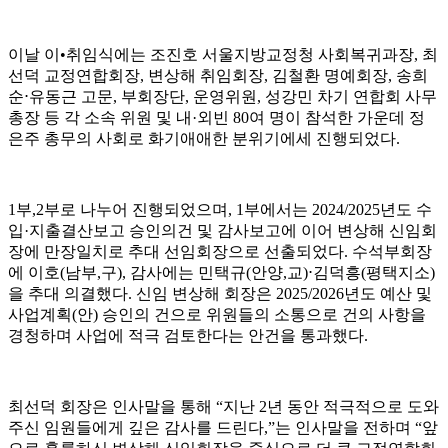
이날 이
•
취임식에는 조진호 서울지방교정청 사회복귀과장
,
최
선덕 교정연합회장
,
변상해 취임회장
,
김철환 명예회장
,
송희
순
⋅
유동근 고문
,
부회장단
,
운영위원
,
성강민 차기 연합회 사무
총장 등 각 소속 위원 및 내
·
외빈
80
여 명이 참석한 가운데 정
은주 총무의 사회로 화기애애한 분위기에세 진행되었다
.
1
부
,2
부로 나누어 진행되었으며
, 1
부에서는
2024/2025
년도 수
입
·
지출결산보고 승인의건 및 감사보고에 이어 변상해 신임회
장에 만장일치로 추대 선임회장으로 선출되었다
.
수석부회장
에 이호
(
남부
,
구
),
감사에는 민택규
(
안양
,
교
)
⋅
김덕흥
(
평택지소
)
을 추대 의결했다
.
신임 변상해 회장은
2025/2026
년도 예산 및
사업계획
(
안
)
승인의 건으로 위원들의 소통으로 건의 사항을
경청하며 사업에 적극 검토한다는 안건을 통과했다
.
최선덕 회장은 인사말을 통해
“
지난
2
년 동안 적극적으로 도와
주신 임원들에게 깊은 감사를 드린다
,”
는 인사말을 전하며
“
앞