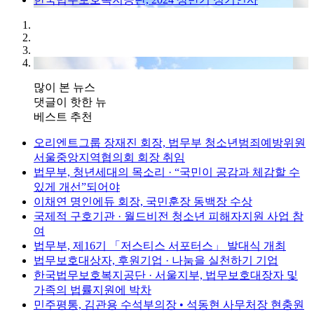
많이 본 뉴스
댓글이 핫한 뉴
베스트 추천
오리엔트그룹 장재진 회장, 법무부 청소년범죄예방위원
서울중앙지역협의회 회장 취임
법무부, 청년세대의 목소리 · “국민이 공감과 체감할 수
있게 개선”되어야
이채연 명인에듀 회장, 국민훈장 동백장 수상
국제적 구호기관 · 월드비전 청소년 피해자지원 사업 참
여
법무부, 제16기 「저스티스 서포터스」 발대식 개최
법무보호대상자, 후원기업 · 나눔을 실천하기 기업
한국법무보호복지공단 · 서울지부, 법무보호대장자 및
가족의 법률지원에 박차
민주평통, 김관용 수석부의장 • 석동현 사무처장 현충원