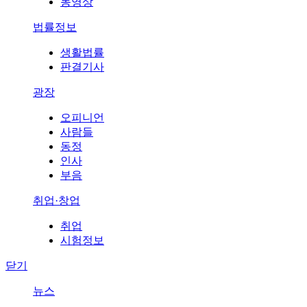
동영상
법률정보
생활법률
판결기사
광장
오피니언
사람들
동정
인사
부음
취업·창업
취업
시험정보
닫기
뉴스