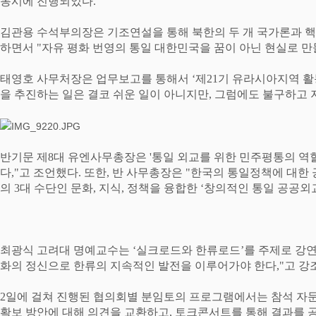
동시에 진행되었다
.
김관용 수석부의장은 기조연설을 통해 북한의 두 개 국가론과 
하면서
"
자유 평화 번영의 통일 대한민국을 꿈이 아닌 현실로 
태영호 사무처장은 업무보고를 통해서
‘
제
21
기 유라시아지역 활
을 추진하는 일은 결코 쉬운 일이 아니지만
,
그럼에도 불구하고 
반기문 제
8
대 유엔사무총장은
'
통일 외교를 위한 민주평통의 역
다
,"
고 조언했다
.
또한
,
반 사무총장은
"
한국의 통일정책에 대한 
의
3
대 수단인 문화
,
지식
,
정책을 융합한
‘
창의적인 통일 공공외
최광식 고려대 명예교수는
‘
실크로드와 한류로드
’
를 주제로 강
화의 정신으로 한류의 지속적인 발전을 이루어가야 한다
,"
고 강
2
일에 걸쳐 진행된 협의회별 분임토의 프로그램에서는 참석 자
확보 방안에 대해 의견을 교환하고
,
토크콘서트를 통해 결과를 