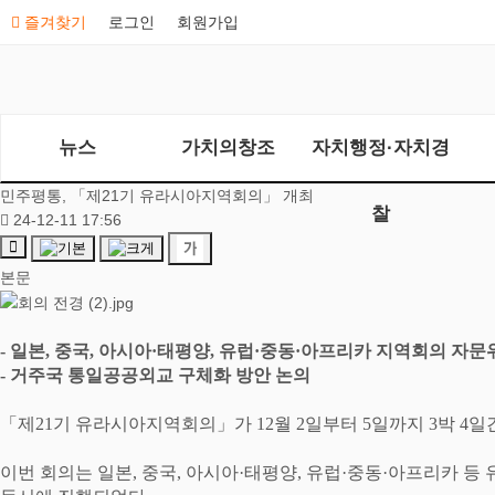
즐겨찾기
로그인
회원가입
뉴스
가치의창조
자치행정·자치경
민주평통, 「제21기 유라시아지역회의」 개최
찰
24-12-11 17:56
본문
-
일본
,
중국
,
아시아
·
태평양
,
유럽
·
중동
·
아프리카 지역회의 자문
-
거주국 통일공공외교 구체화 방안 논의
「
제
21
기 유라시아지역회의
」
가
12
월
2
일부터
5
일까지
3
박
4
일
이번 회의는 일본
,
중국
,
아시아
·
태평양
,
유럽
·
중동
·
아프리카 등