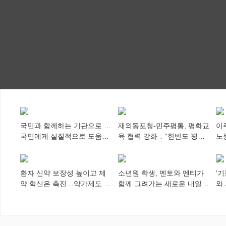
국민과 함께하는 기관으로 …
재외동포청-민주평통, 평화교
이
국민에게 실질적으로 도움이
육 협력 강화 ․ “한반도 평화,
노
되어야
차세대 동포가 세계에 알리
추
다”
환자 신약 보장성 높이고 제
소년원 학생, 멘토와 멘티가
‘
약 혁신은 촉진…약가제도 개
함께 그려가는 새로운 내일
와
편안 의결
향해
미