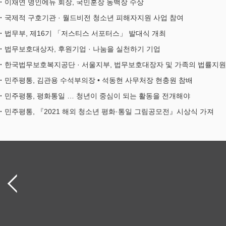
이채연 명인에듀 회장, 국민훈장 동백장 수상
국제적 구호기관 · 월드비전 청소년 피해자지원 사업 참여
법무부, 제16기 「저스티스 서포터스」 발대식 개최
법무보호대상자, 후원기업 · 나눔을 실천하기 기업
한국법무보호복지공단 · 서울지부, 법무보호대장자 및 가족의 법률지원
민주평통, 김관용 수석부의장 • 석동현 사무처장 현충원 참배
민주평통, 평화통일 … 청년이 중심이 되는 활동을 전개해야
민주평통, 『2021 해외 청소년 평화·통일 그림공모전』시상식 가져