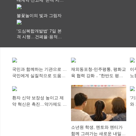
행…실거래가 투명화 기
대
불꽃놀이의 빛과 그림자
'도심복합개발법' 7일 본
격 시행…건폐율·용적률
특례 부여
국민과 함께하는 기관으로 …
재외동포청-민주평통, 평화교
이
국민에게 실질적으로 도움이
육 협력 강화 ․ “한반도 평화,
노
되어야
차세대 동포가 세계에 알리
추
다”
환자 신약 보장성 높이고 제
‘
약 혁신은 촉진…약가제도 개
와
편안 의결
미
소년원 학생, 멘토와 멘티가
함께 그려가는 새로운 내일