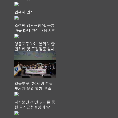
회 제공
법제처 인사
조성명 강남구청장, 구룡
마을 화재 현장 대응 지휘
영등포구의회, 본회의 안
건처리 및 구정질문 실시
영등포구, ‘2025년 전국
도서관 운영 평가’ 연속
최고 영예 장관상에서 ‘대
통령상’ 수상
자치분권 30년 평가를 통
한 국가균형성장의 방향
과 과제 논의