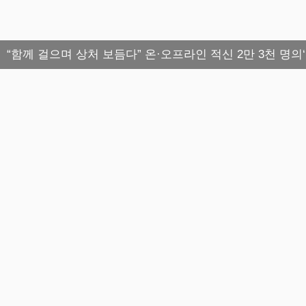
“함께 걸으며 상처 보듬다” 온·오프라인 적신 2만 3천 명의