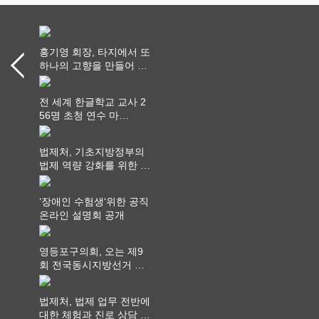
홍기영 회장, 타지에서 또
하나의 고향을 만들어 가
다
전 세계 한글학교 교사 2
56명 초청 연수 마
쳐...“수업은 더 깊게, 교
사 연결은 더 넓게”
법제처, 기초지방정부의
법제 역량 강화를 위한 전
라권 현장설명회 개최
‘장애인 수험생‘위한 공직
온라인 설명회 공개
영등포구의회, 오는 제9
회 전국동시지방선거 ‧
"공직사회는 어느 때보다
공정하고 책임 있는 자세
법제처, 법제 업무 전반에
를 지켜야 할 것"
대한 체험과 진로 상담 기