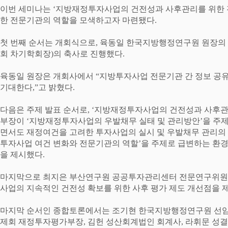
이번 세미나는
‘
지방재정투자사업의 건전성과 사후관리를 위한 
한 전문기관의 역할을 모색하고자 마련됐다
.
첫 번째 순서는 개회식으로
,
육동일 한국지방행정연구원 원장의 
회 차기학회장
)
의 축사로 진행했다
.
육동일 원장은 개회사에서
“
지방투자사업 전문기관 간 정보 공유
기대한다
,”
고 밝혔다
.
다음은 주제 발표 순서로
, ‘
지방재정투자사업의 건전성과 사후관
부장이
‘
지방재정투자사업의 우발채무 실태 및 관리방안
’
을 주
면서도 재정여건을 고려한 투자사업의 실시 및 우발채무 관리의
투자사업 여건 변화와 전문기관의 역할
’
을 주제로 급변하는 환경
을 제시했다
.
마지막으로 최지은 부산연구원 공공투자관리센터 전문연구위
사업의 지속적인 건전성 확보를 위한 사후 평가 제도 개선점을 
마지막 순서인 종합토론에서는 조기현 한국지방행정연구원 선
제회 재정투자평가부장
,
김헌 성산회계법인 회계사
,
라휘문 성결