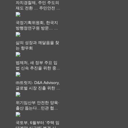
자치경찰제, 주민 주도의
재도 전환 … 주민안전 치
안서비스가 최우선 되어
야
국정기획위원회, 한국지
방행정연구원 방문… 국
가균형성장 논의
삶의 성장과 깨달음을 찾
는 향우회
법제처, 새 정부 주요 입
법 신속 추진을 위한 중앙
부처 법무담당관 회의 개
최
㈜트릿지- D&A Advisory,
글로벌 시장 진출 위한 전
략적 업무협약 체결
위기임산부 안전한 양육·
출산 돕는다…민관 협력
체계 구축
국토부, 6월부터 '주택 임
대계약 신고제' 본격 시