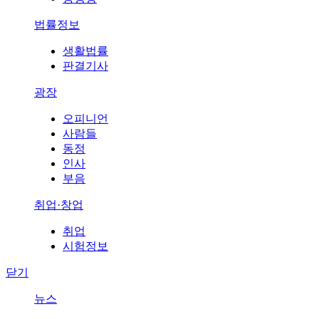
법률정보
생활법률
판결기사
광장
오피니언
사람들
동정
인사
부음
취업·창업
취업
시험정보
닫기
뉴스