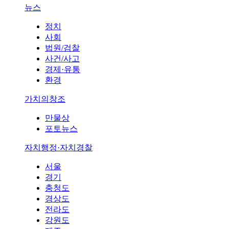
뉴스
정치
사회
법원/검찰
사건/사고
경제·유통
환경
가치의창조
만물상
포토뉴스
자치행정·자치경찰
서울
경기
충청도
경상도
전라도
강원도