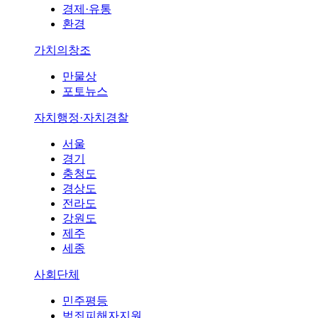
경제·유통
환경
가치의창조
만물상
포토뉴스
자치행정·자치경찰
서울
경기
충청도
경상도
전라도
강원도
제주
세종
사회단체
민주평등
범죄피해자지원