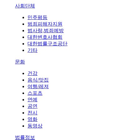
사회단체
민주평등
범죄피해자지원
법사랑,범죄예방
대한변호사협회
대한법률구조공단
기타
문화
건강
음식/맛집
여행/레져
스포츠
연예
공연
전시
영화
동영상
법률정보