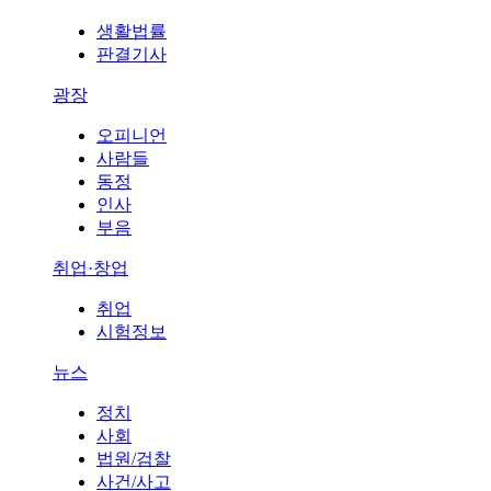
생활법률
판결기사
광장
오피니언
사람들
동정
인사
부음
취업·창업
취업
시험정보
뉴스
정치
사회
법원/검찰
사건/사고