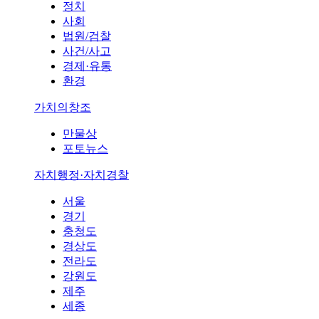
정치
사회
법원/검찰
사건/사고
경제·유통
환경
가치의창조
만물상
포토뉴스
자치행정·자치경찰
서울
경기
충청도
경상도
전라도
강원도
제주
세종