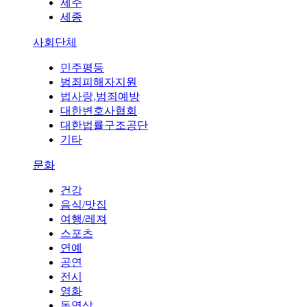
제주
세종
사회단체
민주평등
범죄피해자지원
법사랑,범죄예방
대한변호사협회
대한법률구조공단
기타
문화
건강
음식/맛집
여행/레져
스포츠
연예
공연
전시
영화
동영상