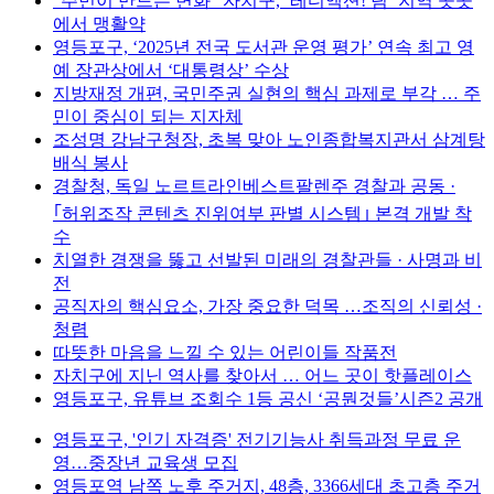
“주민이 만드는 변화” 자치구, ‘레디액션! 팀’ 지역 곳곳
에서 맹활약
영등포구, ‘2025년 전국 도서관 운영 평가’ 연속 최고 영
예 장관상에서 ‘대통령상’ 수상
지방재정 개편, 국민주권 실현의 핵심 과제로 부각 … 주
민이 중심이 되는 지자체
조성명 강남구청장, 초복 맞아 노인종합복지관서 삼계탕
배식 봉사
경찰청, 독일 노르트라인베스트팔렌주 경찰과 공동 ·
｢허위조작 콘텐츠 진위여부 판별 시스템｣ 본격 개발 착
수
치열한 경쟁을 뚫고 선발된 미래의 경찰관들 · 사명과 비
전
공직자의 핵심요소, 가장 중요한 덕목 …조직의 신뢰성 ·
청렴
따뜻한 마음을 느낄 수 있는 어린이들 작품전
자치구에 지닌 역사를 찾아서 … 어느 곳이 핫플레이스
영등포구, 유튜브 조회수 1등 공신 ‘공뭔것들’시즌2 공개
영등포구, '인기 자격증' 전기기능사 취득과정 무료 운
영…중장년 교육생 모집
영등포역 남쪽 노후 주거지, 48층, 3366세대 초고층 주거