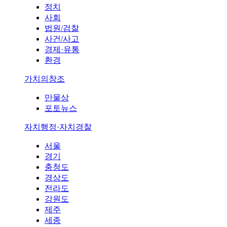
정치
사회
법원/검찰
사건/사고
경제·유통
환경
가치의창조
만물상
포토뉴스
자치행정·자치경찰
서울
경기
충청도
경상도
전라도
강원도
제주
세종