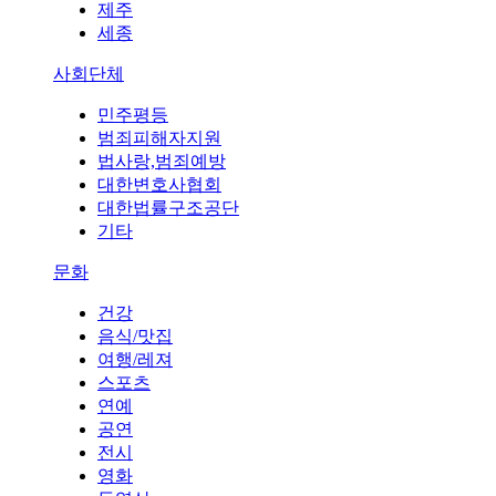
제주
세종
사회단체
민주평등
범죄피해자지원
법사랑,범죄예방
대한변호사협회
대한법률구조공단
기타
문화
건강
음식/맛집
여행/레져
스포츠
연예
공연
전시
영화