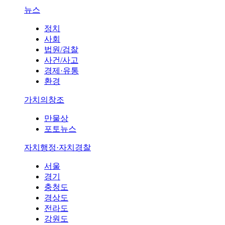
뉴스
정치
사회
법원/검찰
사건/사고
경제·유통
환경
가치의창조
만물상
포토뉴스
자치행정·자치경찰
서울
경기
충청도
경상도
전라도
강원도