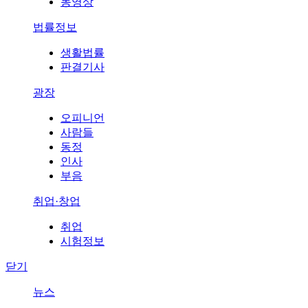
동영상
법률정보
생활법률
판결기사
광장
오피니언
사람들
동정
인사
부음
취업·창업
취업
시험정보
닫기
뉴스