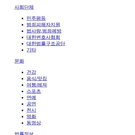
사회단체
민주평등
범죄피해자지원
법사랑,범죄예방
대한변호사협회
대한법률구조공단
기타
문화
건강
음식/맛집
여행/레져
스포츠
연예
공연
전시
영화
동영상
법률정보