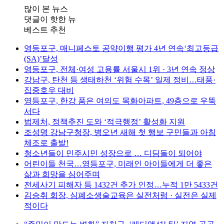
많이 본 뉴스
댓글이 핫한 뉴
베스트 추천
영등포구, 매니페스토 공약이행 평가 4년 연속‘최고등급
(SA)’달성
영등포구, 전체·여성 고용률 서울시 1위 · 3년 연속 정상
강남구, 탄천 등 생태하천 ‘위험 수목’ 일제 정비…태풍·
집중호우 대비
영등포구, 한강 품은 여의도 목화아파트, 49층으로 우뚝
서다
법제처, 정책추진 도와 ‘적극행정’ 활성화 지원
조성명 강남구청장, 병오년 새해 첫 행보 구민들과 아침
체조로 출발!
청소년들이 민주시민 성장으로 … 디딤돌이 되어야
어린이들 천국…영등포구, 미래인 아이들에게 더 좋은
삶과 희망을 심어주며
전세사기 피해자 등 1432건 추가 인정…누적 1만 5433건
김승취 회장, 심폐소생술교육은 실전처럼 · 실전은 실제
적이다