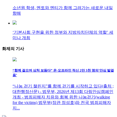
소년원 학생, 멘토와 멘티가 함께 그려가는 새로운 내일
향해
‘기본사회 구현을 위한 정부와 지방자치단체의 역할’ 세
미나 개최
화제의
기사
“함께 걸으며 상처 보듬다” 온·오프라인 적신 2만 3천 명의‘안심 발걸
음’
“나눔 걷기 챌린지”를 함께 걷기를 시작하고 있다(출처 ;
대한행정산문) - 법무부, 2026년 제13회 다링안심캠페인
개최 - 범죄피해자 치유와 회복 위한 나눔걷기(walking
for the victims) 법무부(장관 정성호)와 전국 범죄피해자
지...