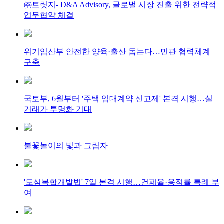
㈜트릿지- D&A Advisory, 글로벌 시장 진출 위한 전략적
업무협약 체결
위기임산부 안전한 양육·출산 돕는다…민관 협력체계
구축
국토부, 6월부터 '주택 임대계약 신고제' 본격 시행…실
거래가 투명화 기대
불꽃놀이의 빛과 그림자
'도심복합개발법' 7일 본격 시행…건폐율·용적률 특례 부
여