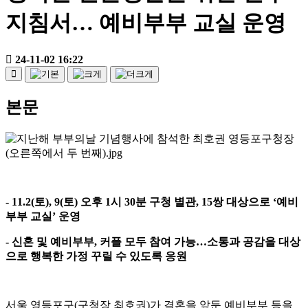
지침서… 예비부부 교실 운영
24-11-02 16:22
본문
- 11.2(
토
), 9(
토
)
오후
1
시
30
분 구청 별관
, 15
쌍 대상으로
‘
예비
부부 교실
’
운영
-
신혼 및 예비부부
,
커플 모두 참여 가능
…
소통과 공감을 대상
으로 행복한 가정 꾸릴 수 있도록 응원
서울 영등포구
(
구청장 최호권
)
가 결혼을 앞둔 예비부부 등을