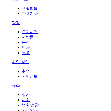
생활법률
판결기사
광장
오피니언
사람들
동정
인사
부음
취업·창업
취업
시험정보
뉴스
정치
사회
법원/검찰
사건/사고