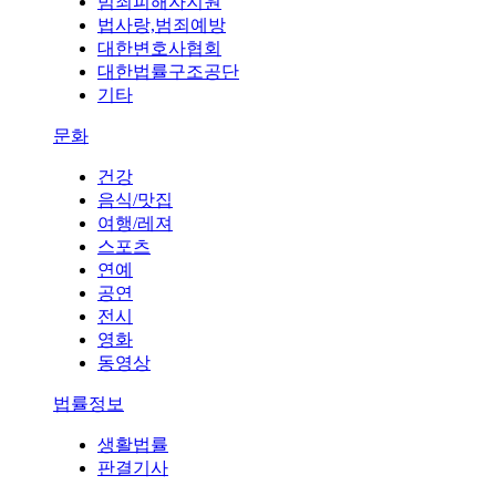
범죄피해자지원
법사랑,범죄예방
대한변호사협회
대한법률구조공단
기타
문화
건강
음식/맛집
여행/레져
스포츠
연예
공연
전시
영화
동영상
법률정보
생활법률
판결기사