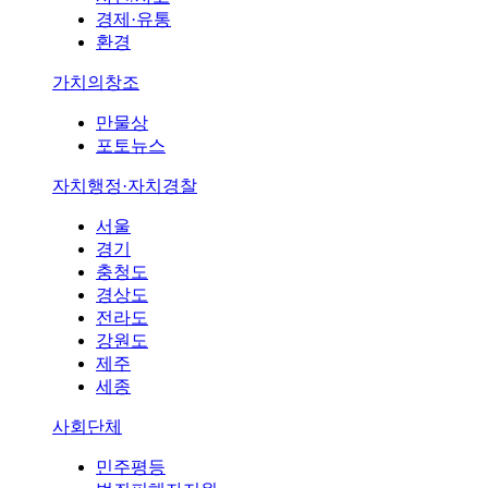
경제·유통
환경
가치의창조
만물상
포토뉴스
자치행정·자치경찰
서울
경기
충청도
경상도
전라도
강원도
제주
세종
사회단체
민주평등