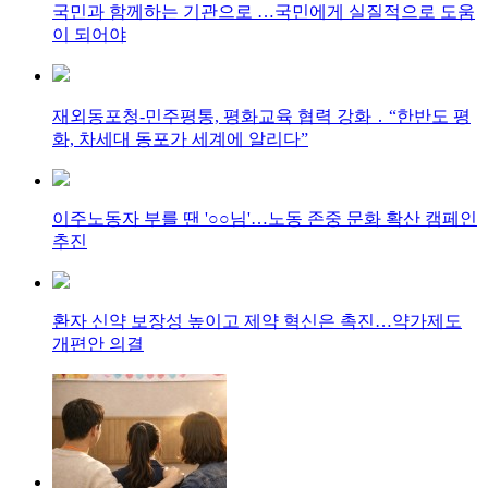
국민과 함께하는 기관으로 …국민에게 실질적으로 도움
이 되어야
재외동포청-민주평통, 평화교육 협력 강화 ․ “한반도 평
화, 차세대 동포가 세계에 알리다”
이주노동자 부를 땐 '○○님'…노동 존중 문화 확산 캠페인
추진
환자 신약 보장성 높이고 제약 혁신은 촉진…약가제도
개편안 의결