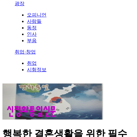
광장
오피니언
사람들
동정
인사
부음
취업·창업
취업
시험정보
행복한 결혼생활을 위한 필수