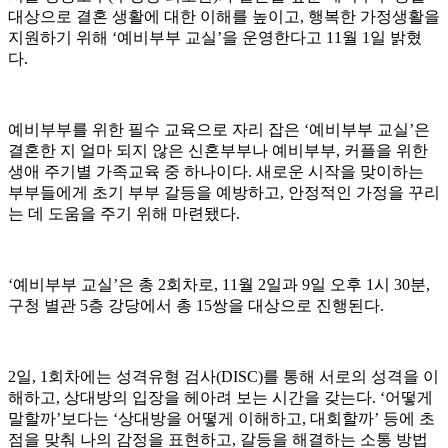
대상으로 결혼 생활에 대한 이해를 높이고
,
행복한 가정생활을
지원하기 위해
‘
예비부부 교실
’
을 운영한다고
11
월
1
일 밝혔
다
.
예비부부를 위한 필수 교육으로 자리 잡은
‘
예비부부 교실
’
은
결혼한 지 얼마 되지 않은 신혼부부나 예비부부
,
커플을 위한
생애 주기별 가족교육 중 하나이다
.
새로운 시작을 맞이하는
부부들에게 초기 부부 갈등을 예방하고
,
안정적인 가정을 꾸리
는 데 도움을 주기 위해 마련됐다
.
‘
예비부부 교실
’
은 총
2
회차로
, 11
월
2
일과
9
일 오후
1
시
30
분
,
구청 별관
5
층 강당에서 총
15
쌍을 대상으로 진행된다
.
2
일
, 1
회차에는 성격유형 검사
(DISC)
를 통해 서로의 성격을 이
해하고
,
상대방의 입장을 헤아려 보는 시간을 갖는다
. ‘
어떻게
말할까
’
보다는
‘
상대방을 어떻게 이해하고
,
대회할까
’
등에 초
점을 맞춰 나의 감정을 표현하고
,
갈등을 해결하는 소통 방법