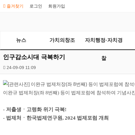
즐겨찾기
로그인
회원가입
뉴스
가치의창조
자치행정·자치경
인구감소시대 극복하기
찰
24-09-09 11:09
이완규 법제처장
(
좌
8
번째
)
등이 법제포럼에 참석하여 기념사진
-
저출생
ㆍ
고령화 위기 극복
!
-
법제처
ㆍ
한국법제연구원
, 2024
법제포럼 개최