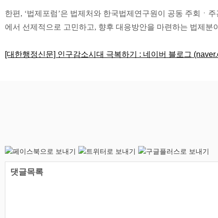
한편
, ‘
법제포럼
’
은 법제처와 한국법제연구원이 공동 주회
ㆍ
주
에서 선제적으로 고민하고
,
향후 대응방안을 마련하는 법제분
[대한행정신문] 인구감소시대 극복하기 : 네이버 블로그 (naver.c
댓글목록