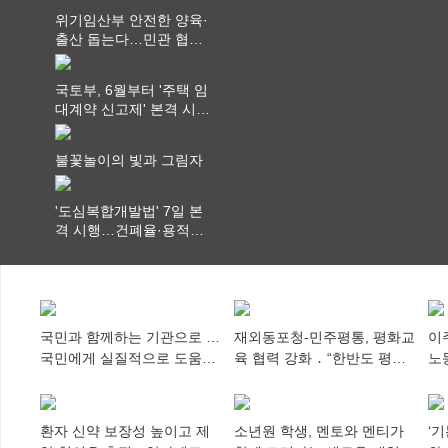
위기임산부 안전한 양육·
출산 돕는다…민관 협력
체계 구축
국토부, 6월부터 '주택 임
대계약 신고제' 본격 시
행…실거래가 투명화 기
대
불꽃놀이의 빛과 그림자
'도심복합개발법' 7일 본
격 시행…건폐율·용적률
특례 부여
국민과 함께하는 기관으로 …
재외동포청-민주평통, 평화교
이
국민에게 실질적으로 도움이
육 협력 강화 ․ “한반도 평화,
노
되어야
차세대 동포가 세계에 알리
추
다”
환자 신약 보장성 높이고 제
소년원 학생, 멘토와 멘티가
‘