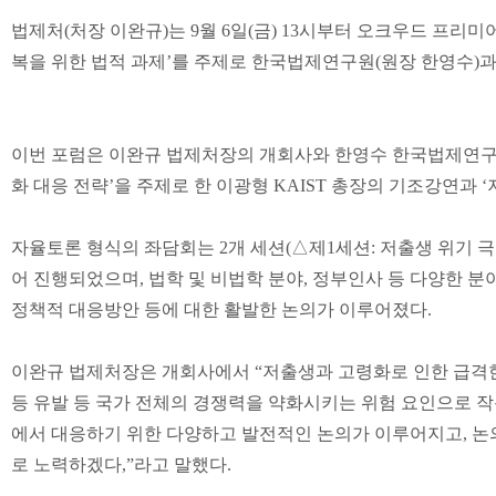
법제처
(
처장 이완규
)
는
9
월
6
일
(
금
) 13
시부터 오크우드 프리미
복을 위한 법적 과제
’
를 주제로 한국법제연구원
(
원장 한영수
)
과
이번 포럼은 이완규 법제처장의 개회사와 한영수 한국법제연
화 대응 전략
’
을 주제로 한 이광형
KAIST
총장의 기조강연과
‘
자율토론 형식의 좌담회는
2
개 세션
(
△
제
1
세션
:
저출생 위기 극
어 진행되었으며
,
법학 및 비법학 분야
,
정부인사 등 다양한 분
정책적 대응방안 등에 대한 활발한 논의가 이루어졌다
.
이완규 법제처장은 개회사에서
“
저출생과 고령화로 인한 급격
등 유발 등 국가 전체의 경쟁력을 약화시키는 위험 요인으로 
에서 대응하기 위한 다양하고 발전적인 논의가 이루어지고
,
논
로 노력하겠다
,”
라고 말했다
.