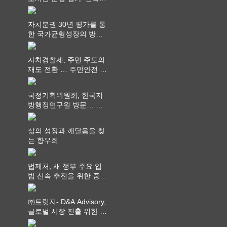
최고 영예 장관상에서 ‘대
통령상’ 수상
자치분권 30년 평가를 통
한 국가균형성장의 방향
과 과제 논의
자치경찰제, 주민 주도의
재도 전환 … 주민안전 치
안서비스가 최우선 되어
야
국정기획위원회, 한국지
방행정연구원 방문… 국
가균형성장 논의
삶의 성장과 깨달음을 찾
는 향우회
법제처, 새 정부 주요 입
법 신속 추진을 위한 중앙
부처 법무담당관 회의 개
최
㈜트릿지- D&A Advisory,
글로벌 시장 진출 위한 전
략적 업무협약 체결