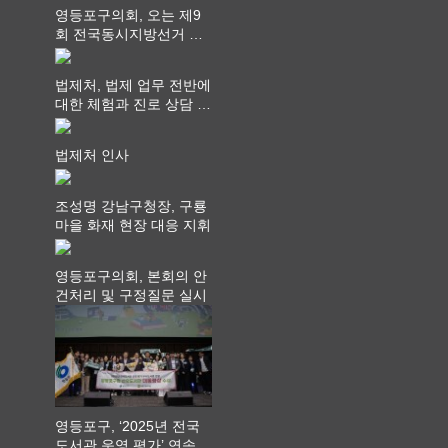
영등포구의회, 오는 제9
회 전국동시지방선거 ‧
"공직사회는 어느 때보다
공정하고 책임 있는 자세
법제처, 법제 업무 전반에
를 지켜야 할 것"
대한 체험과 진로 상담 기
회 제공
법제처 인사
조성명 강남구청장, 구룡
마을 화재 현장 대응 지휘
영등포구의회, 본회의 안
건처리 및 구정질문 실시
영등포구, ‘2025년 전국
도서관 운영 평가’ 연속