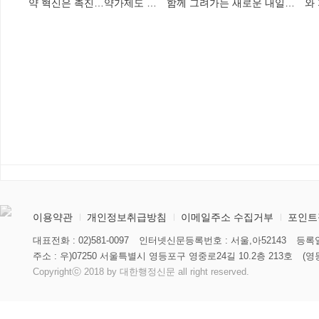
약 혁신은 촉진…약가제도 개
함께 그려가는 새로운 내일
와
편안 의결
향해
미
이용약관
개인정보취급방침
이메일주소 수집거부
포인트
대표전화 : 02)581-0097
인터넷신문등록번호 : 서울,아52143
등록일
주소 : 우)07250 서울특별시 영등포구 영중로24길 10.2층 213호
(영
Copyrightⓒ 2018 by 대한행정신문 all right reserved.