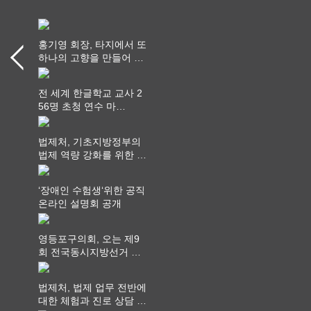
홍기영 회장, 타지에서 또
하나의 고향을 만들어 가
다
전 세계 한글학교 교사 2
56명 초청 연수 마
쳐...“수업은 더 깊게, 교
사 연결은 더 넓게”
법제처, 기초지방정부의
법제 역량 강화를 위한 전
라권 현장설명회 개최
‘장애인 수험생‘위한 공직
온라인 설명회 공개
영등포구의회, 오는 제9
회 전국동시지방선거 ‧
"공직사회는 어느 때보다
공정하고 책임 있는 자세
법제처, 법제 업무 전반에
를 지켜야 할 것"
대한 체험과 진로 상담 기