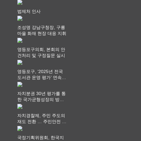
회 제공
법제처 인사
조성명 강남구청장, 구룡
마을 화재 현장 대응 지휘
영등포구의회, 본회의 안
건처리 및 구정질문 실시
영등포구, ‘2025년 전국
도서관 운영 평가’ 연속
최고 영예 장관상에서 ‘대
통령상’ 수상
자치분권 30년 평가를 통
한 국가균형성장의 방향
과 과제 논의
자치경찰제, 주민 주도의
재도 전환 … 주민안전 치
안서비스가 최우선 되어
야
국정기획위원회, 한국지