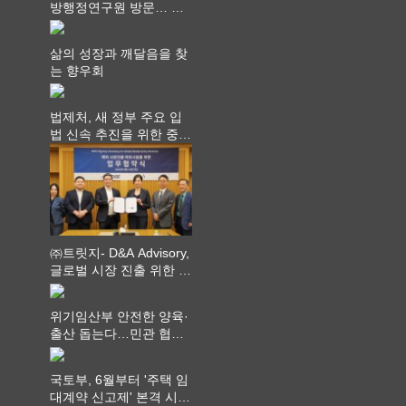
방행정연구원 방문… 국
가균형성장 논의
삶의 성장과 깨달음을 찾
는 향우회
법제처, 새 정부 주요 입
법 신속 추진을 위한 중앙
부처 법무담당관 회의 개
최
㈜트릿지- D&A Advisory,
글로벌 시장 진출 위한 전
략적 업무협약 체결
위기임산부 안전한 양육·
출산 돕는다…민관 협력
체계 구축
국토부, 6월부터 '주택 임
대계약 신고제' 본격 시