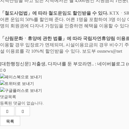
지역난방을 하고 있는 지역에서는 월
4,000
원인 지원금의
1
년분
(
「
철도사업법
」
에 따라 철도운임도 할인받을 수 있다
.
KTX
ㆍ
S
어른 운임의
50%
를 할인해 준다
.
어른
1
명을 포함하여
3
명 이상 
명의 회원권에 다자녀 가정임을 인증하면 혜택을 이용할 수 있다
「
산림문화
ㆍ
휴양에 관한 법률
」
에 따라 국립자연휴양림 이용료
이용할 경우 입장료가 면제되며
,
시설이용요금의 경우 비수기 
설 이용료를 각
10%
씩 할인받을 수 있다
.
보도부
ossnews@net
[대한행정신문] 저출생, 다자녀를 둔 부모라면.. : 네이버블로그 (nav
0
댓글목록
등록된 댓글이 없습니다.
목록