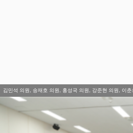
김민석 의원, 송재호 의원, 홍성국 의원, 강준현 의원, 