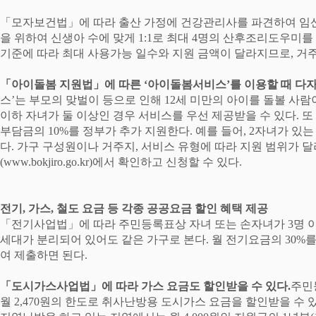
「
모자보건법
」
에 따라 출산 가정에 건강관리사를 파견하여 임
을 위하여 신생아 수에 맞게
1:1
로 최대
4
명의 산후조리도우미를
기준에 따라 최대 사용가능 일수와 지원 금액이 달라지므로
,
거주
「
아이돌봄 지원법
」
에 따른
‘
아이돌봄서비스
’
를 이용할 때 다
스
’
는 부모의 맞벌이 등으로 인해
12
세 미만의 아이를 돌볼 사
이하 자녀가 둘 이상인 경우 서비스를 우선 제공받을 수 있다
.
또
부담금의
10%
를 정부가 추가 지원한다
.
예를 들어
, 2
자녀가 있
다
.
가구 구성원이나 거주지
,
서비스 유형에 따라 지원 범위가 달
(www.bokjiro.go.kr)
에서 확인하고 신청할 수 있다
.
전기
,
가스
,
철도 요금 등 각종 공공요금 할인 혜택 제공
「
전기사업법
」
에 따라 주민등록표상 자녀 또는 손자녀가
3
명 
세대가 분리되어 있어도 같은 가구로 본다
.
월 전기요금의
30%
여 제출하면 된다
.
「
도시가스사업법
」
에 따라 가스 요금도 할인받을 수 있다
.
주민
월
2,470
원의 한도로 취사난방용 도시가스 요금을 할인받을 수 