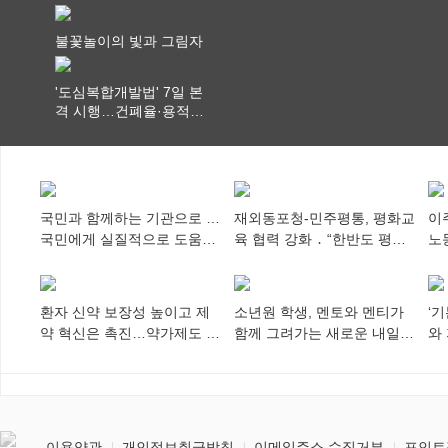
행…실거래가 투명화 기
대
불꽃놀이의 빛과 그림자
'도심복합개발법' 7일 본
격 시행…건폐율·용적률
특례 부여
국민과 함께하는 기관으로 …
재외동포청-민주평통, 평화교
이
국민에게 실질적으로 도움이
육 협력 강화 ․ “한반도 평화,
노
되어야
차세대 동포가 세계에 알리
추
다”
환자 신약 보장성 높이고 제
소년원 학생, 멘토와 멘티가
‘
약 혁신은 촉진…약가제도 개
함께 그려가는 새로운 내일
와
편안 의결
향해
미
이용약관
개인정보취급방침
이메일주소 수집거부
포인트