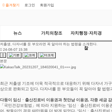
즐겨찾기
로그인
회원가입
뉴스
가치의창조
자치행정·자치경
저출생, 다자녀를 둔 부모라면 꼭 알아야 하는 법령을 소개한다.
찰
24-08-07 15:38
본문
최근 저출생 기조에 더욱 적극적으로 대응하기 위해 다자녀 가
상으로 완화되고 있다
.
다자녀를 둔 부모들이 꼭 알아야 할 법령
다둥이 임신
ㆍ
출산진료비 이용권과 첫만남 이용권
,
각종 세금 
「
국민건강보험법
」
에 따라 지원하는
‘
임신
ㆍ
출산진료비 이용
어
,
쌍둥이인 경우
60
만원을 더 받게 되었다
. ‘
임신
ㆍ
출산진료비