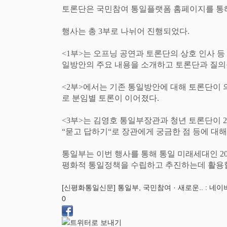
토론단은 국민참여 통일플랫폼 홈페이지를 통
행사는 총
3
부로 나뉘어 진행되었다
.
<1
부
>
는 오프닝 공연과 토론단의 상호 인사 등
일방안의 주요 내용을 소개하고 토론단과 질의
<2
부
>
에서는 기존 통일방안에 대해 토론단이 
로 분임별 토론이 이어졌다
.
<3
부
>
는 김영호 통일부장관과 청년 토론단이
2
“
묻고 답하기
“
로 장관에게 궁금한 점 등에 대
통일부는 이번 행사를 통해 통일 미래세대인
2
평화적 통일정책을 수립하고 추진하는데 활용
[신평화통일신문] 통일부, 국민참여 · 새로운.. : 네이버블
0