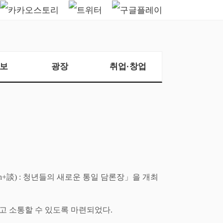
보
광장
취업·창업
h+
談
) :
청년들의 새로운 통일 담론장
」
을
개최
고 소통할 수 있도록 마련되었다
.