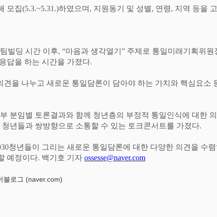
해 모집
(5.3.~5.31.)
하였으며
,
지원동기 및 성별
,
연령
,
지역 등을 
 팀빌딩 시간 이후
, “
마음과 생각열기
”
주제로 통일미래기획위원
응답을 하는 시간을 가졌다
.
의견을 나누고 새로운 통일
담론이 담아야 하는 가치와 핵심요소 
부 분임별 토론결과와
함께 청년층의 부정적 통일인식에 대한 
해 청년들과
쌍방향으로 소통할 수 있는 토크콘서트를 가졌다
.
030
청년들이 그리는 새로운
통일담론에 대한 다양한 의견을 수
할 예정이다
.
백기호 기자
ossesse@naver.com
로그 (naver.com)