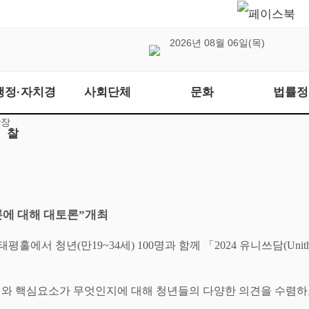
2026년 08월 06일(목)
행정·자치경
사회단체
문화
법률정
광장
찰
에 대해 대토론
”
개최
 태평홀에서 청년
(
만
19~34
세
)
100
명과 함께
「
2024
유니쓰담
(Unit
치와 핵심요소가 무엇인지에
대해 청년들의 다양한 의견을 수렴하