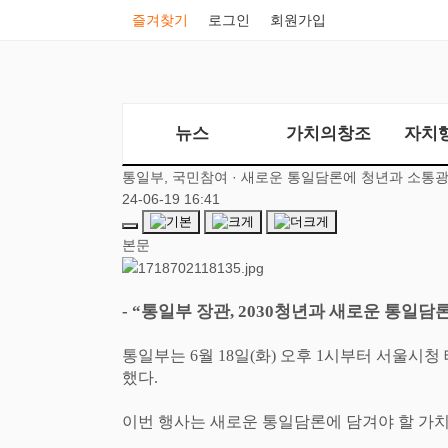
즐겨찾기
로그인
회원가입
뉴스
가치의창조
자치
통일부, 국민참여 · 새로운 통일담론에 청년과 소통
24-06-19 16:41
본문
- “
통일부 장관
, 2030
청년과 새로운 통일담론
통일부는
6
월
18
일
(
화
)
오후
1
시부터 서울시청
했다
.
이번 행사는 새로운 통일담론에 담겨야 할 가