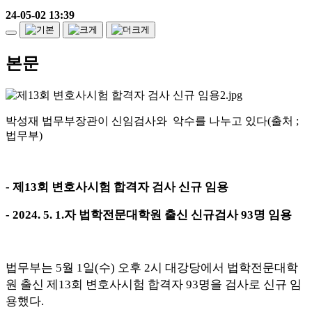
24-05-02 13:39
본문
박성재 법무부장관이 신임검사와 악수를 나누고 있다(출처 ;
법무부)
-
제
13
회 변호사시험 합격자 검사 신규 임용
- 2024. 5. 1.
자 법학전문대학원 출신 신규검사
93
명 임용
법무부는
5
월
1
일
(
수
)
오후
2
시 대강당에서 법학전문대학
원 출신 제
13
회 변호사시험 합격자
93
명을 검사로 신규 임
용했다
.