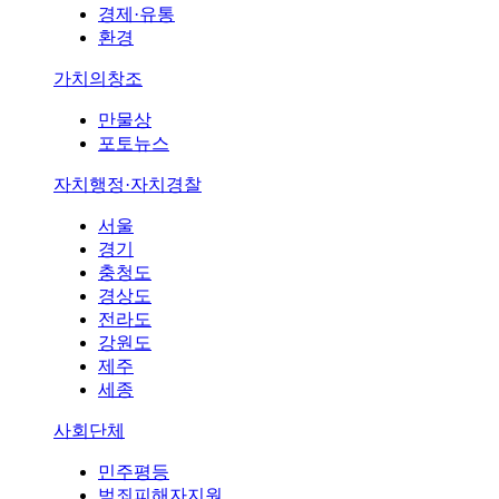
경제·유통
환경
가치의창조
만물상
포토뉴스
자치행정·자치경찰
서울
경기
충청도
경상도
전라도
강원도
제주
세종
사회단체
민주평등
범죄피해자지원