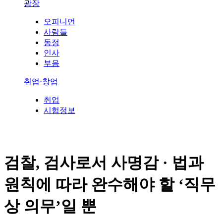
광장
오피니언
사람들
동정
인사
부음
취업·창업
취업
시험정보
검찰, 검사로서 사명감 · 법과
원칙에 따라 완수해야 할 ‘직무
상 의무’일 뿐