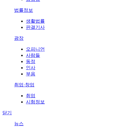
법률정보
생활법률
판결기사
광장
오피니언
사람들
동정
인사
부음
취업·창업
취업
시험정보
닫기
뉴스