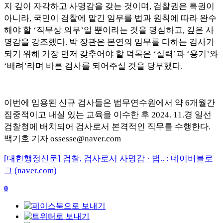
지 깊이 자각하고 사명감을 갖는 것이며
,
검찰권은 특권이
아니라
,
국민이 검찰에 맡긴 임무를 법과 원칙에 따라 완수
해야 할
‘
직무상 의무
’
일 뿐이라는 것을 명심하고
,
깊은 사
명감을 강조했다
.
박 장관은 본연의 임무를 다하는 검사가
되기 위해 가장 먼저 갖추어야 할 덕목은
‘
실력
’
과
‘
용기
’
와
‘
배려
’
라며 바른 검사를 되어주실 것을 당부헀다
.
이번에 임용된 신규 검사들은 법무연수원에서 약
6
개월간
집중적이고 내실 있는 교육을 이수한 후
2024. 11.
경 일선
검찰청에 배치되어 검사로서 본격적인 직무를 수행한다
.
백기호 기자
ossesse@naver.com
[대한행정신문] 검찰, 검사로서 사명감 · 법.. : 네이버블로
그 (naver.com)
0