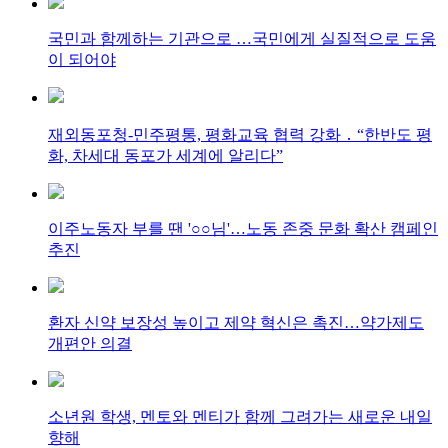
국민과 함께하는 기관으로 …국민에게 실질적으로 도움
이 되어야
재외동포청-민주평통, 평화교육 협력 강화 ․ “한반도 평
화, 차세대 동포가 세계에 알리다”
이주노동자 부를 땐 '○○님'…노동 존중 문화 확산 캠페인
추진
환자 신약 보장성 높이고 제약 혁신은 촉진…약가제도
개편안 의결
소년원 학생, 멘토와 멘티가 함께 그려가는 새로운 내일
향해