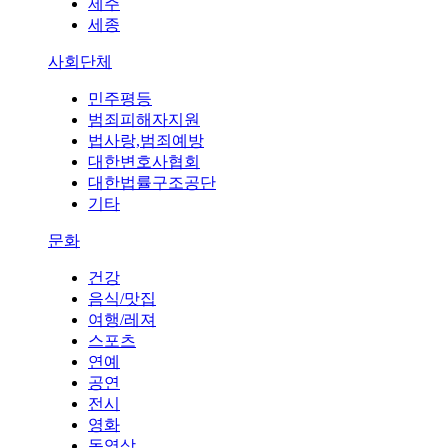
제주
세종
사회단체
민주평등
범죄피해자지원
법사랑,범죄예방
대한변호사협회
대한법률구조공단
기타
문화
건강
음식/맛집
여행/레져
스포츠
연예
공연
전시
영화
동영상