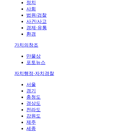
정치
사회
법원/검찰
사건/사고
경제·유통
환경
가치의창조
만물상
포토뉴스
자치행정·자치경찰
서울
경기
충청도
경상도
전라도
강원도
제주
세종