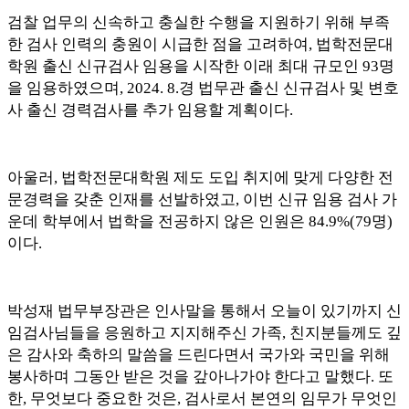
검찰 업무의 신속하고 충실한 수행을 지원하기 위해 부족
한 검사 인력의 충원이 시급한 점을 고려하여
,
법학전문대
학원 출신 신규검사 임용을 시작한 이래 최대 규모인
93
명
을 임용하였으며
, 2024. 8.
경 법무관 출신 신규검사 및 변호
사 출신 경력검사를 추가 임용할 계획이다
.
아울러
,
법학전문대학원 제도 도입 취지에 맞게 다양한 전
문경력을 갖춘 인재를 선발하였고
,
이번 신규 임용 검사 가
운데 학부에서 법학을 전공하지 않은 인원은
84.9%(79
명
)
이다
.
박성재 법무부장관은 인사말을 통해서 오늘이 있기까지 신
임검사님들을 응원하고 지지해주신 가족
,
친지분들께도 깊
은 감사와 축하의 말씀을 드린다면서 국가와 국민을 위해
봉사하며 그동안 받은 것을 갚아나가야 한다고 말했다
.
또
한
,
무엇보다 중요한 것은
,
검사로서 본연의 임무가 무엇인