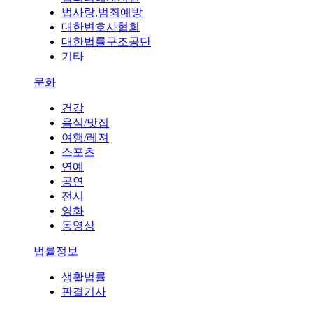
법사랑,범죄예방
대한변호사협회
대한법률구조공단
기타
문화
건강
음식/맛집
여행/레져
스포츠
연예
공연
전시
영화
동영상
법률정보
생활법률
판결기사