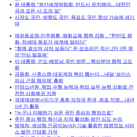
윤 대통령 “부산세계박람회, 반드시 유치해야…대한민
국과 모든 시·도의 일”
시작도 국민, 방향도 국민, 목표도 국민 항상 가슴에 새기
며
재외동포청-민주평통, 평화교육 협력 강화 ․ “한반도 평
화, 차세대 동포가 세계에 알리다”
“함께 걸으며 상처 보듬다” 온·오프라인 적신 2만 3천 명
의‘안심 발걸음’
이 대통령, 인도·베트남 국빈 방문…핵심분야 협력 고도
화
금융회, 신종스캠·대포계좌 뿌리 뽑는다…내달 '보이스
피싱 근절 협의체' 출범
안양소년원, 학업 수행 능력과 취업 실무 능력 강화로 건
전한 사회복귀 지원
국제재생에너지기구 총회 의장국 한국, 최초 지명…내년
1년 간 활동
“누구나 이해하기 쉬운 국민 중심의 행정으로”
주민 중심 행정 혁신과 지역 활성화 방안 심도 논의
법제처, 생성형 인공지능(AI) 기술 활용한 법령정보 서비
스 발전 간담회 가져