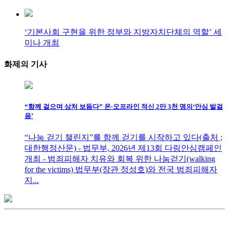
‘기본사회 구현을 위한 정부와 지방자치단체의 역할’ 세
미나 개최
화제의
기사
“함께 걸으며 상처 보듬다” 온·오프라인 적신 2만 3천 명의‘안심 발걸
음’
“나눔 걷기 챌린지”를 함께 걷기를 시작하고 있다(출처 ;
대한행정산문) - 법무부, 2026년 제13회 다링안심캠페인
개최 - 범죄피해자 치유와 회복 위한 나눔걷기(walking
for the victims) 법무부(장관 정성호)와 전국 범죄피해자
지...