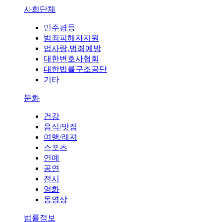
사회단체
민주평등
범죄피해자지원
법사랑,범죄예방
대한변호사협회
대한법률구조공단
기타
문화
건강
음식/맛집
여행/레져
스포츠
연예
공연
전시
영화
동영상
법률정보