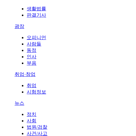
생활법률
판결기사
광장
오피니언
사람들
동정
인사
부음
취업·창업
취업
시험정보
뉴스
정치
사회
법원/검찰
사건/사고