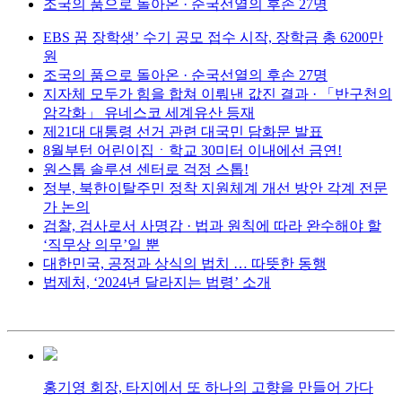
조국의 품으로 돌아온 · 순국선열의 후손 27명
EBS 꿈 장학생’ 수기 공모 접수 시작, 장학금 총 6200만
원
조국의 품으로 돌아온 · 순국선열의 후손 27명
지자체 모두가 힘을 합쳐 이뤄낸 값진 결과 · 「반구천의
암각화」 유네스코 세계유산 등재
제21대 대통령 선거 관련 대국민 담화문 발표
8월부턴 어린이집ㆍ학교 30미터 이내에선 금연!
원스톱 솔루션 센터로 걱정 스톱!
정부, 북한이탈주민 정착 지원체계 개선 방안 각계 전문
가 논의
검찰, 검사로서 사명감 · 법과 원칙에 따라 완수해야 할
‘직무상 의무’일 뿐
대한민국, 공정과 상식의 법치 … 따뜻한 동행
법제처, ‘2024년 달라지는 법령’ 소개
홍기영 회장, 타지에서 또 하나의 고향을 만들어 가다