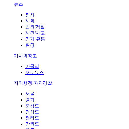
뉴스
정치
사회
법원/검찰
사건/사고
경제·유통
환경
가치의창조
만물상
포토뉴스
자치행정·자치경찰
서울
경기
충청도
경상도
전라도
강원도