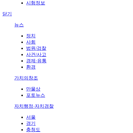
시험정보
닫기
뉴스
정치
사회
법원/검찰
사건/사고
경제·유통
환경
가치의창조
만물상
포토뉴스
자치행정·자치경찰
서울
경기
충청도