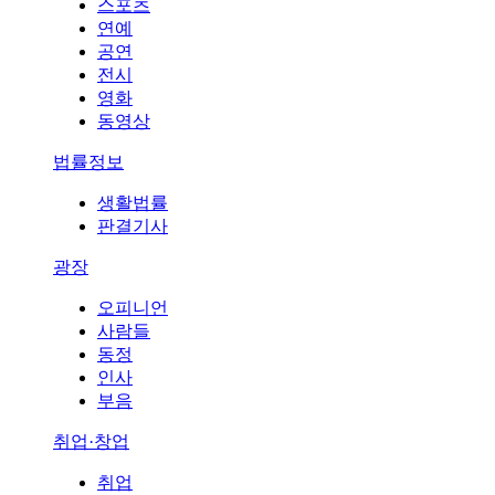
스포츠
연예
공연
전시
영화
동영상
법률정보
생활법률
판결기사
광장
오피니언
사람들
동정
인사
부음
취업·창업
취업