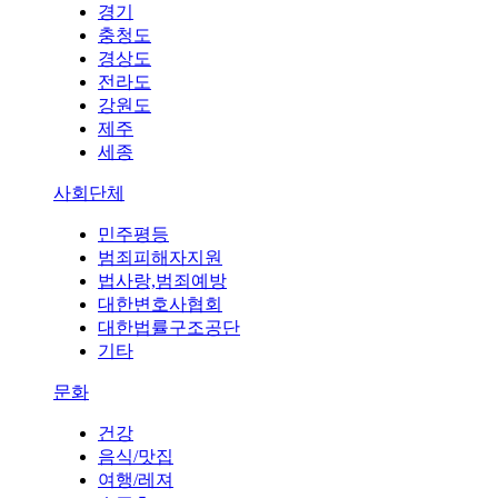
경기
충청도
경상도
전라도
강원도
제주
세종
사회단체
민주평등
범죄피해자지원
법사랑,범죄예방
대한변호사협회
대한법률구조공단
기타
문화
건강
음식/맛집
여행/레져