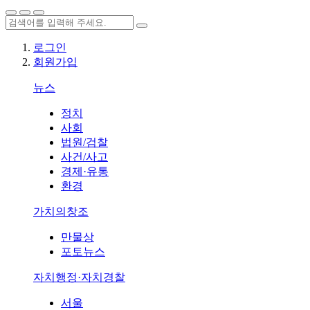
로그인
회원가입
뉴스
정치
사회
법원/검찰
사건/사고
경제·유통
환경
가치의창조
만물상
포토뉴스
자치행정·자치경찰
서울