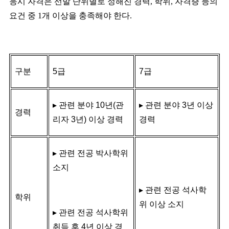
응시 자격은 선발 단위별로 정해진 경력
,
학위
,
자격증 등의
요건 중
1
개 이상을 충족해야 한다
.
구분
5
급
7
급
▸
관련 분야
10
년
(
관
▸
관련 분야
3
년 이상
경력
리자
3
년
)
이상 경력
경력
▸
관련 전공 박사학위
소지
▸
관련 전공 석사학
학위
위 이상 소지
▸
관련 전공 석사학위
취득 후
4
년 이상 경