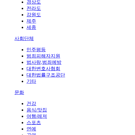
경상도
전라도
강원도
제주
세종
사회단체
민주평등
범죄피해자지원
법사랑,범죄예방
대한변호사협회
대한법률구조공단
기타
문화
건강
음식/맛집
여행/레져
스포츠
연예