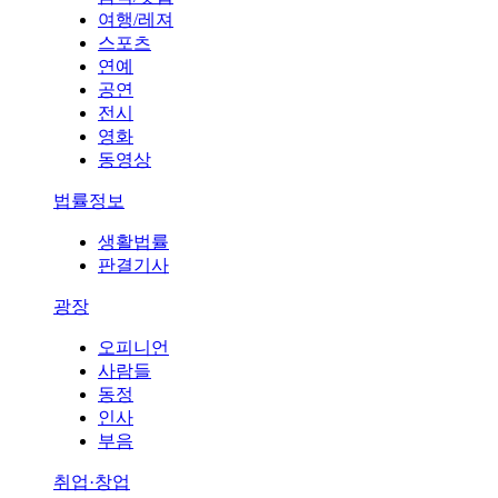
여행/레져
스포츠
연예
공연
전시
영화
동영상
법률정보
생활법률
판결기사
광장
오피니언
사람들
동정
인사
부음
취업·창업