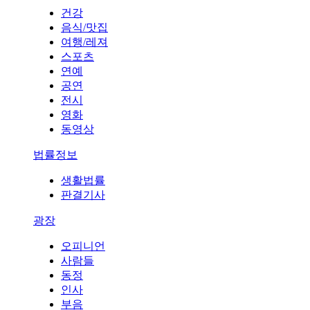
건강
음식/맛집
여행/레져
스포츠
연예
공연
전시
영화
동영상
법률정보
생활법률
판결기사
광장
오피니언
사람들
동정
인사
부음