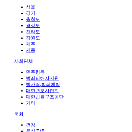
서울
경기
충청도
경상도
전라도
강원도
제주
세종
사회단체
민주평등
범죄피해자지원
법사랑,범죄예방
대한변호사협회
대한법률구조공단
기타
문화
건강
음식/맛집