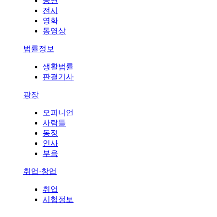
공연
전시
영화
동영상
법률정보
생활법률
판결기사
광장
오피니언
사람들
동정
인사
부음
취업·창업
취업
시험정보