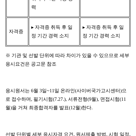
력
▸
자격증 취득 후 일
▸
자격증 취득 후 일
자격증
정 기간 경력 소지
정 기간 경력 소지
※
기관 및 선발 단위에 따라 차이가 있을 수 있으므로 세부
응시요건은 공고문 참조
응시원서는
6
월
3
일
~11
일 온라인
(
사이버국가고시센터
)
으
로 접수하며
,
필기시험
(7.27.),
서류전형
(9
월
),
면접시험
(11
월
)
을 거쳐 최종합격자를 발표
(12
월
)
한다
.
선발 단위별 세부 응시자격 요건
,
원서제출 방법
,
시험 일정
,