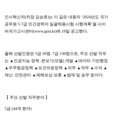
인사혁신처
(
처장 김승호
)
는 이 같은 내용의
‘2024
년도 국가
공무원
5·7
급 민간경력자 일괄채용시험 시행계획
’
을 사이
버국가고시센터
(www.gosi.kr)
에
19
일 공고했다
.
올해 선발인원은
5
급
50
명
, 7
급
130
명으로
,
주요 선발 직무
는
▲
인공지능 정책
․
본보기
(
모델
)
개발
▲
데이터 기반행정
▲
우주항공정책
▲
보건의료정책
▲
의무
▲
약무
▲
수의
▲
재난
․
안전관리
▲
재해보상
·
보훈
▲
법제 및 송무 등이다
.
【
주요 선발 직무분야
】
5
급
(44
개 분야
)