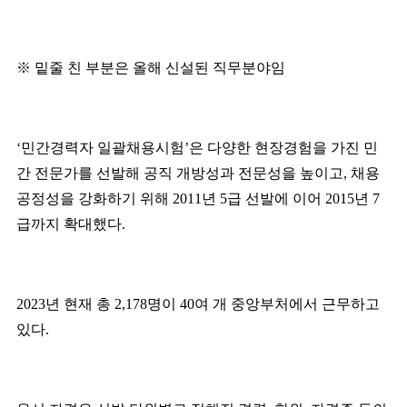
※
밑줄 친 부분은 올해 신설된 직무분야임
‘
민간경력자 일괄채용시험
’
은 다양한 현장경험을 가진 민
간 전문가를 선발해 공직 개방성과 전문성을 높이고
,
채용
공정성을 강화하기 위해
2011
년
5
급 선발에 이어
2015
년
7
급까지 확대했다
.
2023
년 현재 총
2,178
명이
40
여 개 중앙부처에서 근무하고
있다
.