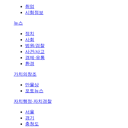
취업
시험정보
뉴스
정치
사회
법원/검찰
사건/사고
경제·유통
환경
가치의창조
만물상
포토뉴스
자치행정·자치경찰
서울
경기
충청도