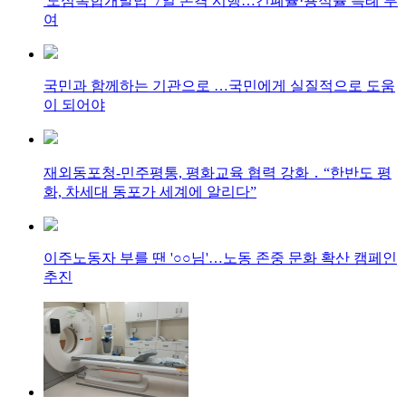
'도심복합개발법' 7일 본격 시행…건폐율·용적률 특례 부
여
국민과 함께하는 기관으로 …국민에게 실질적으로 도움
이 되어야
재외동포청-민주평통, 평화교육 협력 강화 ․ “한반도 평
화, 차세대 동포가 세계에 알리다”
이주노동자 부를 땐 '○○님'…노동 존중 문화 확산 캠페인
추진