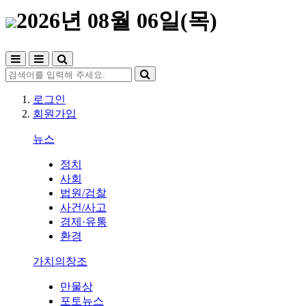
2026년 08월 06일(목)
로그인
회원가입
뉴스
정치
사회
법원/검찰
사건/사고
경제·유통
환경
가치의창조
만물상
포토뉴스