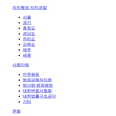
자치행정·자치경찰
서울
경기
충청도
경상도
전라도
강원도
제주
세종
사회단체
민주평등
범죄피해자지원
법사랑,범죄예방
대한변호사협회
대한법률구조공단
기타
문화