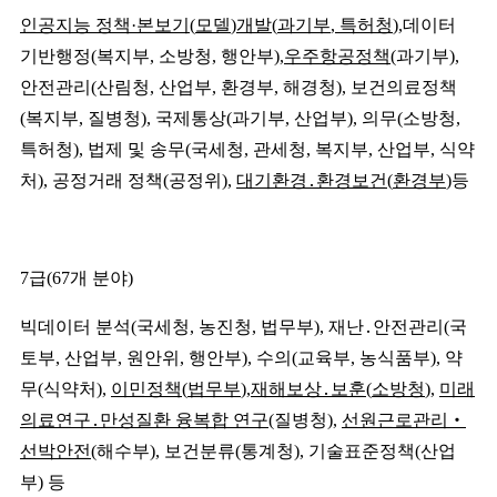
인공지능 정책
·
본보기
(
모델
)
개발
(
과기부
,
특허청
),
데이터
기반행정
(
복지부
,
소방청
,
행안부
),
우주항공정책
(
과기부
),
안전관리
(
산림청
,
산업부
,
환경부
,
해경청
),
보건의료정책
(
복지부
,
질병청
),
국제통상
(
과기부
,
산업부
),
의무
(
소방청
,
특허청
),
법제 및 송무
(
국세청
,
관세청
,
복지부
,
산업부
,
식약
처
),
공정거래 정책
(
공정위
),
대기환경
․
환경보건
(
환경부
)
등
7
급
(67
개 분야
)
빅데이터 분석
(
국세청
,
농진청
,
법무부
),
재난
․
안전관리
(
국
토부
,
산업부
,
원안위
,
행안부
),
수의
(
교육부
,
농식품부
),
약
무
(
식약처
),
이민정책
(
법무부
),
재해보상
․
보훈
(
소방청
)
,
미래
의료연구
․
만성질환 융복합 연구
(
질병청
),
선원근로관리
‧
선박안전
(
해수부
),
보건분류
(
통계청
),
기술표준정책
(
산업
부
)
등