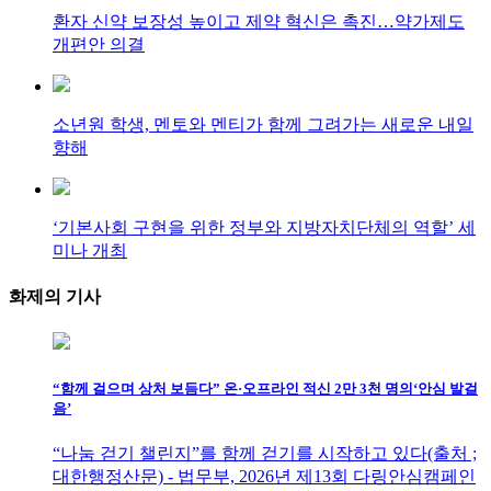
환자 신약 보장성 높이고 제약 혁신은 촉진…약가제도
개편안 의결
소년원 학생, 멘토와 멘티가 함께 그려가는 새로운 내일
향해
‘기본사회 구현을 위한 정부와 지방자치단체의 역할’ 세
미나 개최
화제의
기사
“함께 걸으며 상처 보듬다” 온·오프라인 적신 2만 3천 명의‘안심 발걸
음’
“나눔 걷기 챌린지”를 함께 걷기를 시작하고 있다(출처 ;
대한행정산문) - 법무부, 2026년 제13회 다링안심캠페인