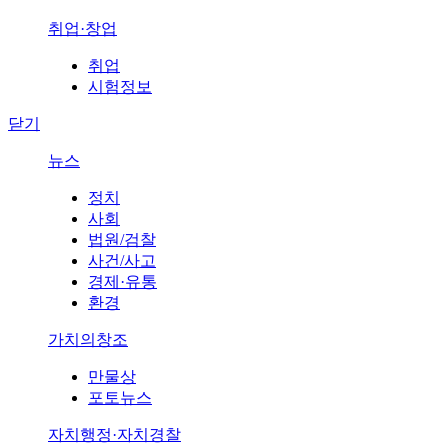
취업·창업
취업
시험정보
닫기
뉴스
정치
사회
법원/검찰
사건/사고
경제·유통
환경
가치의창조
만물상
포토뉴스
자치행정·자치경찰