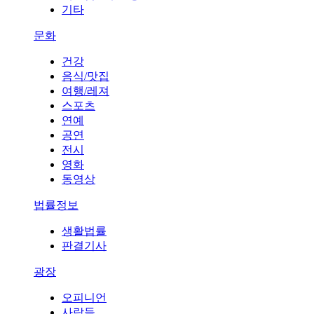
기타
문화
건강
음식/맛집
여행/레져
스포츠
연예
공연
전시
영화
동영상
법률정보
생활법률
판결기사
광장
오피니언
사람들