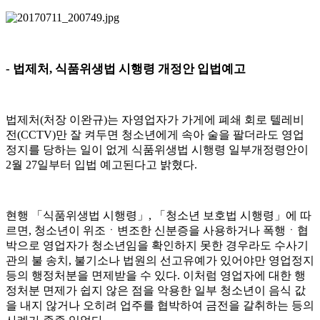
-
법제처
,
식품위생법 시행령 개정안 입법예고
법제처
(
처장 이완규
)
는 자영업자가 가게에 폐쇄 회로 텔레비
전
(CCTV)
만 잘 켜두면 청소년에게 속아 술을 팔더라도 영업
정지를 당하는 일이 없게 식품위생법 시행령 일부개정령안이
2
월
27
일부터 입법 예고된다고 밝혔다
.
현행
「
식품위생법 시행령
」
,
「
청소년 보호법 시행령
」
에 따
르면
,
청소년이 위조
ㆍ
변조한 신분증을 사용하거나 폭행
ㆍ
협
박으로 영업자가 청소년임을 확인하지 못한 경우라도 수사기
관의 불 송치
,
불기소나 법원의 선고유예가 있어야만 영업정지
등의 행정처분을 면제받을 수 있다
.
이처럼 영업자에 대한 행
정처분 면제가 쉽지 않은 점을 악용한 일부 청소년이 음식 값
을 내지 않거나 오히려 업주를 협박하여 금전을 갈취하는 등의