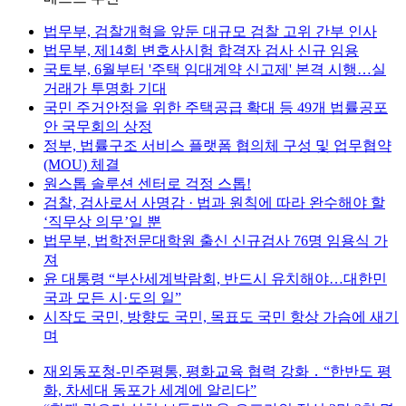
법무부, 검찰개혁을 앞둔 대규모 검찰 고위 간부 인사
법무부, 제14회 변호사시험 합격자 검사 신규 임용
국토부, 6월부터 '주택 임대계약 신고제' 본격 시행…실
거래가 투명화 기대
국민 주거안정을 위한 주택공급 확대 등 49개 법률공포
안 국무회의 상정
정부, 법률구조 서비스 플랫폼 협의체 구성 및 업무협약
(MOU) 체결
원스톱 솔루션 센터로 걱정 스톱!
검찰, 검사로서 사명감 · 법과 원칙에 따라 완수해야 할
‘직무상 의무’일 뿐
법무부, 법학전문대학원 출신 신규검사 76명 임용식 가
져
윤 대통령 “부산세계박람회, 반드시 유치해야…대한민
국과 모든 시·도의 일”
시작도 국민, 방향도 국민, 목표도 국민 항상 가슴에 새기
며
재외동포청-민주평통, 평화교육 협력 강화 ․ “한반도 평
화, 차세대 동포가 세계에 알리다”