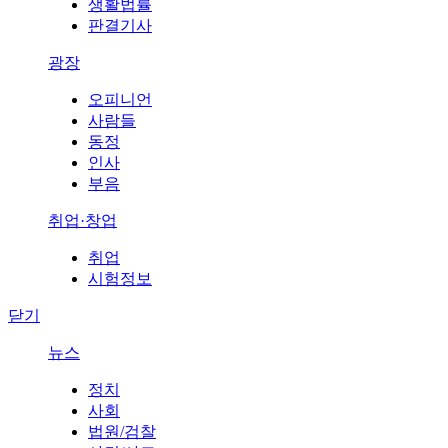
생활법률
판결기사
광장
오피니언
사람들
동정
인사
부음
취업·창업
취업
시험정보
닫기
뉴스
정치
사회
법원/검찰