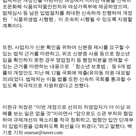
법제처는 개정안을 마련하는 과정에서 이러한 내용을 신속히
조문화해 식품의약품안전처와 여성가족부에 제공하였으며
,
법제심사 등 남은 입법절차를 최대한 신속하게 진행하여 개정
된
「
식품위생법 시행령
」
이 조속히 시행될 수 있도록 지원할
계획이다
.
또한
,
사업자가 신분 확인을 위하여 신분증 제시를 요구할 수
있는 법적 근거를 마련하고
,
위조 신분증 사용 등으로 청소년
임을 확인하지 못한 경우 영업정지 등 행정처분을 면제할 수
있는 근거를 마련하는 내용으로
「
청소년 보호법
」
등
6
개 법
률의 개정안도 지난 해
12
월 국회에 제출
(
유의동 의원 대표발
의
)
되었다
.
법제처는 이들 법률 또한 신속히 국회를 통과할 수
있도록 적극적으로 지원하겠다고 전했다
.
이완규 처장은
“
이번 개정으로 선의의 자영업자가 더 이상 피
해를 보는 일은 없을 것
”
이라면서
“
앞으로도 소관 부처와 협업
하여 규제개선의 목소리를 적극 청취하고
,
법령안 입안 단계부
터 입법지원을 강화하도록 최선을 다 하겠다
,”
라고 말했다
.
백
기호 기자
ossesse@naver.com