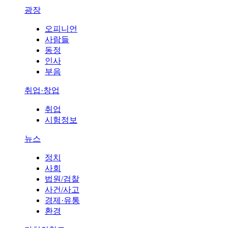
광장
오피니언
사람들
동정
인사
부음
취업·창업
취업
시험정보
뉴스
정치
사회
법원/검찰
사건/사고
경제·유통
환경