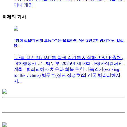
미나 개최
화제의
기사
“함께 걸으며 상처 보듬다” 온·오프라인 적신 2만 3천 명의‘안심 발걸
음’
“나눔 걷기 챌린지”를 함께 걷기를 시작하고 있다(출처 ;
대한행정산문) - 법무부, 2026년 제13회 다링안심캠페인
개최 - 범죄피해자 치유와 회복 위한 나눔걷기(walking
for the victims) 법무부(장관 정성호)와 전국 범죄피해자
지...