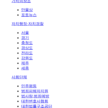
가치의창조
만물상
포토뉴스
자치행정·자치경찰
서울
경기
충청도
경상도
전라도
강원도
제주
세종
사회단체
민주평등
범죄피해자지원
법사랑,범죄예방
대한변호사협회
대한법률구조공단