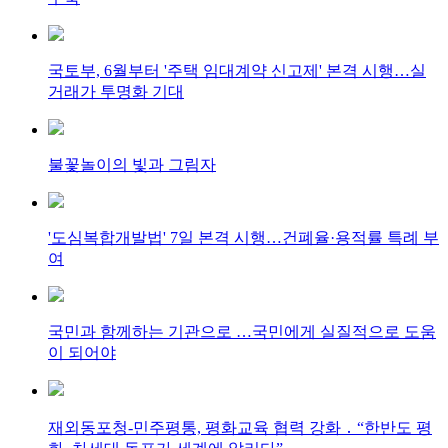
국토부, 6월부터 '주택 임대계약 신고제' 본격 시행…실
거래가 투명화 기대
불꽃놀이의 빛과 그림자
'도심복합개발법' 7일 본격 시행…건폐율·용적률 특례 부
여
국민과 함께하는 기관으로 …국민에게 실질적으로 도움
이 되어야
재외동포청-민주평통, 평화교육 협력 강화 ․ “한반도 평