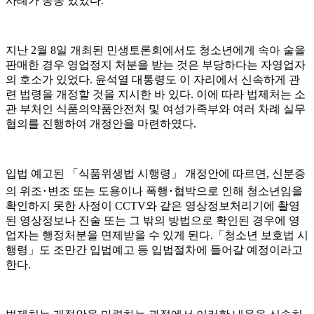
사례가 종종 있었다
.
지난
2
월
8
일 개최된 민생토론회에서도 청소년에게 속아 술을
판매한 경우 영업정지 처분을 받는 것은 부당하다는 자영업자
의 호소가 있었다
.
윤석열 대통령도 이 자리에서 신속하게 관
련 법령을 개정할 것을 지시한 바 있다
.
이에 따라 법제처는 소
관 부처인 식품의약품안전처 및 여성가족부와 여러 차례 실무
협의를 진행하여 개정안을 마련하였다
.
입법 예고된
「
식품위생법 시행령
」
개정안에 따르면
,
신분증
의 위조
･
변조 또는 도용이나 폭행
･
협박으로 인해 청소년임을
확인하지 못한 사정이
CCTV
와 같은 영상정보처리기에 촬영
된 영상정보나 진술 또는 그 밖의 방법으로 확인된 경우에 영
업자는 행정처분을 면제받을 수 있게 된다
.
「
청소년 보호법 시
행령
」
도 조만간 입법예고 등 입법절차에 들어갈 예정이라고
한다
.