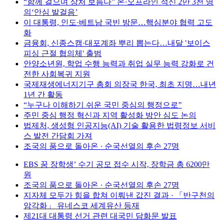
“함께 걸으며 상처 보듬다” 온·오프라인 적신 2만 3천 명
의‘안심 발걸음’
이 대통령, 인도·베트남 국빈 방문…핵심분야 협력 고도
화
금융회, 신종스캠·대포계좌 뿌리 뽑는다…내달 '보이스
피싱 근절 협의체' 출범
안양소년원, 학업 수행 능력과 취업 실무 능력 강화로 건
전한 사회복귀 지원
국제재생에너지기구 총회 의장국 한국, 최초 지명…내년
1년 간 활동
“누구나 이해하기 쉬운 국민 중심의 행정으로”
주민 중심 행정 혁신과 지역 활성화 방안 심도 논의
법제처, 생성형 인공지능(AI) 기술 활용한 법령정보 서비
스 발전 간담회 가져
조국의 품으로 돌아온 · 순국선열의 후손 27명
EBS 꿈 장학생’ 수기 공모 접수 시작, 장학금 총 6200만
원
조국의 품으로 돌아온 · 순국선열의 후손 27명
지자체 모두가 힘을 합쳐 이뤄낸 값진 결과 · 「반구천의
암각화」 유네스코 세계유산 등재
제21대 대통령 선거 관련 대국민 담화문 발표