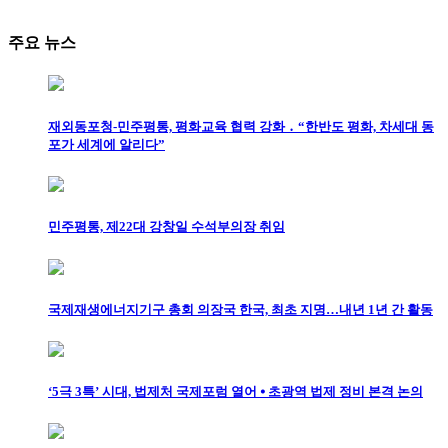
주요 뉴스
재외동포청-민주평통, 평화교육 협력 강화 ․ “한반도 평화, 차세대 동
포가 세계에 알리다”
민주평통, 제22대 강창일 수석부의장 취임
국제재생에너지기구 총회 의장국 한국, 최초 지명…내년 1년 간 활동
‘5극 3특’ 시대, 법제처 국제포럼 열어 ⦁ 초광역 법제 정비 본격 논의