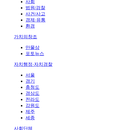
사회
법원/검찰
사건/사고
경제·유통
환경
가치의창조
만물상
포토뉴스
자치행정·자치경찰
서울
경기
충청도
경상도
전라도
강원도
제주
세종
사회단체