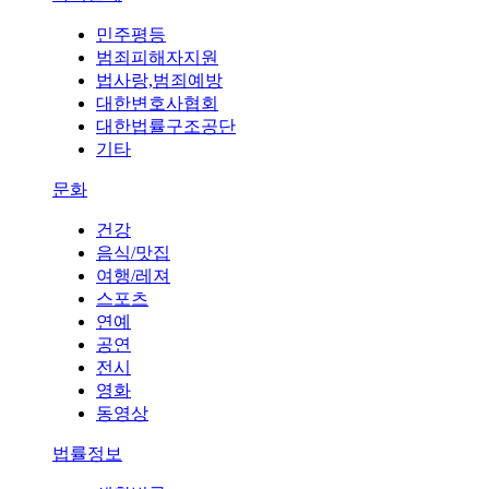
민주평등
범죄피해자지원
법사랑,범죄예방
대한변호사협회
대한법률구조공단
기타
문화
건강
음식/맛집
여행/레져
스포츠
연예
공연
전시
영화
동영상
법률정보