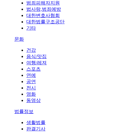
범죄피해자지원
법사랑,범죄예방
대한변호사협회
대한법률구조공단
기타
문화
건강
음식/맛집
여행/레져
스포츠
연예
공연
전시
영화
동영상
법률정보
생활법률
판결기사