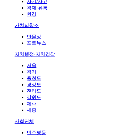
사건/사고
경제·유통
환경
가치의창조
만물상
포토뉴스
자치행정·자치경찰
서울
경기
충청도
경상도
전라도
강원도
제주
세종
사회단체
민주평등