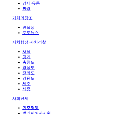
경제·유통
환경
가치의창조
만물상
포토뉴스
자치행정·자치경찰
서울
경기
충청도
경상도
전라도
강원도
제주
세종
사회단체
민주평등
범죄피해자지원