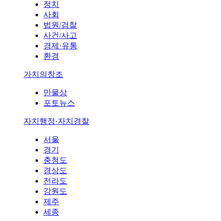
정치
사회
법원/검찰
사건/사고
경제·유통
환경
가치의창조
만물상
포토뉴스
자치행정·자치경찰
서울
경기
충청도
경상도
전라도
강원도
제주
세종