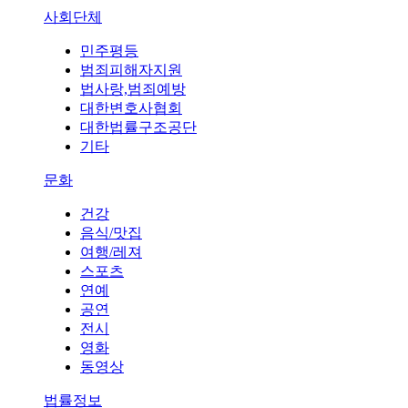
사회단체
민주평등
범죄피해자지원
법사랑,범죄예방
대한변호사협회
대한법률구조공단
기타
문화
건강
음식/맛집
여행/레져
스포츠
연예
공연
전시
영화
동영상
법률정보