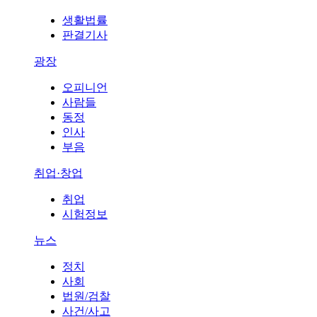
생활법률
판결기사
광장
오피니언
사람들
동정
인사
부음
취업·창업
취업
시험정보
뉴스
정치
사회
법원/검찰
사건/사고