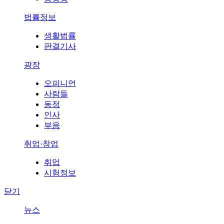
법률정보
생활법률
판결기사
광장
오피니언
사람들
동정
인사
부음
취업·창업
취업
시험정보
닫기
뉴스