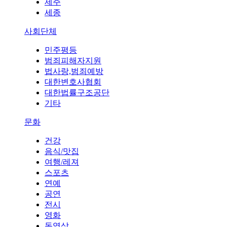
제주
세종
사회단체
민주평등
범죄피해자지원
법사랑,범죄예방
대한변호사협회
대한법률구조공단
기타
문화
건강
음식/맛집
여행/레져
스포츠
연예
공연
전시
영화
동영상