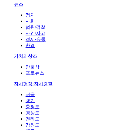
뉴스
정치
사회
법원/검찰
사건/사고
경제·유통
환경
가치의창조
만물상
포토뉴스
자치행정·자치경찰
서울
경기
충청도
경상도
전라도
강원도