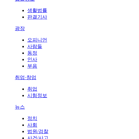
생활법률
판결기사
광장
오피니언
사람들
동정
인사
부음
취업·창업
취업
시험정보
뉴스
정치
사회
법원/검찰
사건/사고