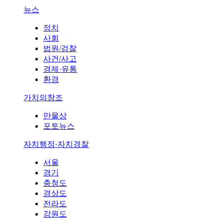
뉴스
정치
사회
법원/검찰
사건/사고
경제·유통
환경
가치의창조
만물상
포토뉴스
자치행정·자치경찰
서울
경기
충청도
경상도
전라도
강원도