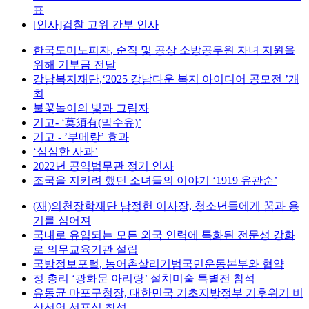
표
[인사]검찰 고위 간부 인사
한국도미노피자, 순직 및 공상 소방공무원 자녀 지원을
위해 기부금 전달
강남복지재단,‘2025 강남다운 복지 아이디어 공모전 ’개
최
불꽃놀이의 빛과 그림자
기고- ‘莫須有(막수유)’
기고 - ’부메랑’ 효과
‘심심한 사과’
2022년 공익법무관 정기 인사
조국을 지키려 했던 소녀들의 이야기 ‘1919 유관순’
(재)의천장학재단 남정헌 이사장, 청소년들에게 꿈과 용
기를 심어져
국내로 유입되는 모든 외국 인력에 특화된 전문성 강화
로 의무교육기관 설립
국방정보포털, 농어촌살리기범국민운동본부와 협약
정 총리 ‘광화문 아리랑’ 설치미술 특별전 참석
유동균 마포구청장, 대한민국 기초지방정부 기후위기 비
상선언 선포식 참석