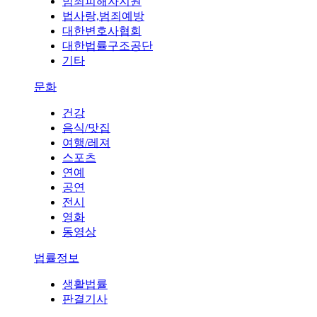
범죄피해자지원
법사랑,범죄예방
대한변호사협회
대한법률구조공단
기타
문화
건강
음식/맛집
여행/레져
스포츠
연예
공연
전시
영화
동영상
법률정보
생활법률
판결기사