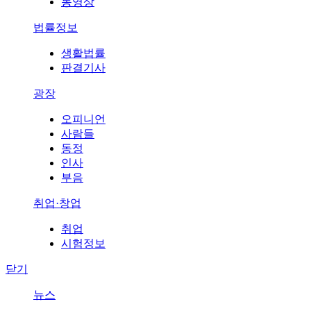
동영상
법률정보
생활법률
판결기사
광장
오피니언
사람들
동정
인사
부음
취업·창업
취업
시험정보
닫기
뉴스