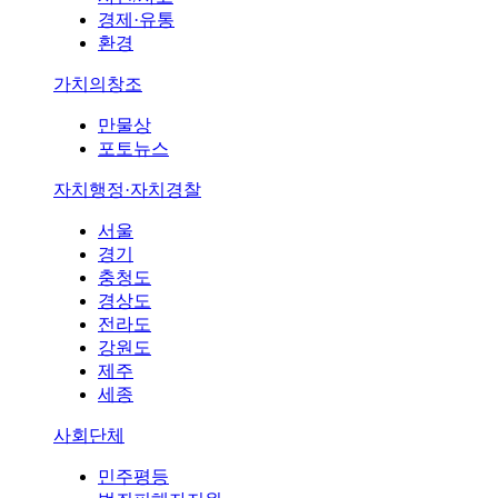
경제·유통
환경
가치의창조
만물상
포토뉴스
자치행정·자치경찰
서울
경기
충청도
경상도
전라도
강원도
제주
세종
사회단체
민주평등