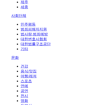
제주
세종
사회단체
민주평등
범죄피해자지원
법사랑,범죄예방
대한변호사협회
대한법률구조공단
기타
문화
건강
음식/맛집
여행/레져
스포츠
연예
공연
전시
영화