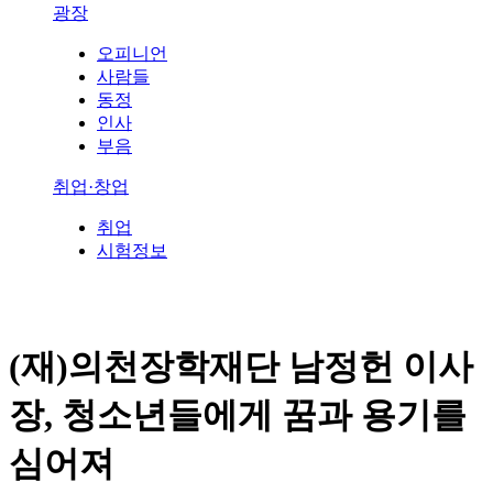
광장
오피니언
사람들
동정
인사
부음
취업·창업
취업
시험정보
(재)의천장학재단 남정헌 이사
장, 청소년들에게 꿈과 용기를
심어져