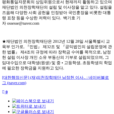
평화통일자문회의 상임위원으로서 현재까지 활동하고 있으며
재단법인 의천장학재단의 설립 및 이사장을 맡고 있다
.
설립을
즈음해 다양한 사회 공헌을 인정받아 국민훈장을 비롯한 대통
령 표창 등을 수상한 저력이 있다
.
백기호 기
자
ossesse@naver.com
★재단법인 의천장학재단은
2012
년
12
월
28
일 서울특별시 교
육부 인가로
,
『
민법
』
제
32
조 및
『
공익법인의 설립운영에 관
한 법률
』
제
4
조의 규정에 따라 장학금 수여를 목적으로
,
남정
헌 설립 이사장 개인 소유 부동산의 기부로 설립되었으며
,
그
임대수입으로 대학생
(
원생
)
및 중
•
고등학생
,
초등학생의 학업
에 필요한 장학금을 지원하고 있다
.
[대한행정신문] (재)의천장학재단 남정헌 이사.. : 네이버블로
그 (naver.com)
0