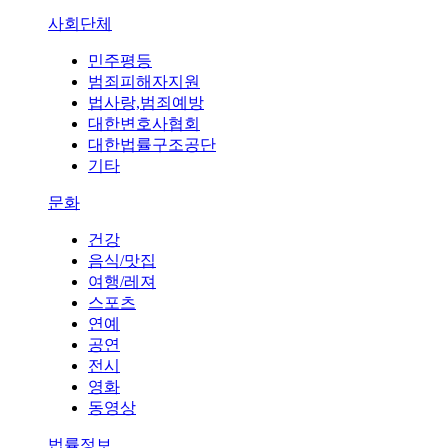
사회단체
민주평등
범죄피해자지원
법사랑,범죄예방
대한변호사협회
대한법률구조공단
기타
문화
건강
음식/맛집
여행/레져
스포츠
연예
공연
전시
영화
동영상
법률정보