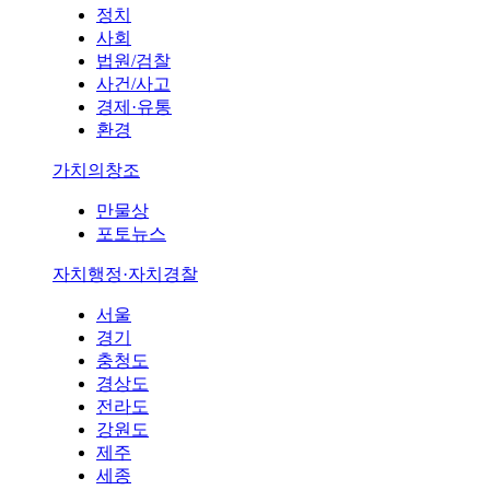
정치
사회
법원/검찰
사건/사고
경제·유통
환경
가치의창조
만물상
포토뉴스
자치행정·자치경찰
서울
경기
충청도
경상도
전라도
강원도
제주
세종