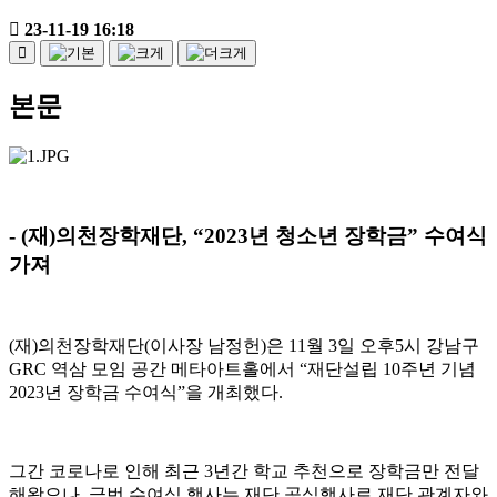
23-11-19 16:18
본문
- (
재
)
의천장학재단
, “2023
년 청소년 장학금
”
수여식
가져
(
재
)
의천장학재단
(
이사장 남정헌
)
은
11
월
3
일 오후
5
시 강남구
GRC
역삼 모임 공간 메타아트홀에서
“
재단설립
10
주년 기념
2023
년 장학금 수여식
”
을 개최했다
.
그간 코로나로 인해 최근
3
년간 학교 추천으로 장학금만 전달
해왔으나
,
금번 수여식 행사는 재단 공식행사로 재단 관계자와