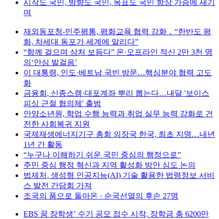
시작도 국민, 방향도 국민, 목표도 국민 항상 가슴에 새기
며
재외동포청-민주평통, 평화교육 협력 강화 ․ “한반도 평
화, 차세대 동포가 세계에 알리다”
“함께 걸으며 상처 보듬다” 온·오프라인 적신 2만 3천 명
의‘안심 발걸음’
이 대통령, 인도·베트남 국빈 방문…핵심분야 협력 고도
화
금융회, 신종스캠·대포계좌 뿌리 뽑는다…내달 '보이스
피싱 근절 협의체' 출범
안양소년원, 학업 수행 능력과 취업 실무 능력 강화로 건
전한 사회복귀 지원
국제재생에너지기구 총회 의장국 한국, 최초 지명…내년
1년 간 활동
“누구나 이해하기 쉬운 국민 중심의 행정으로”
주민 중심 행정 혁신과 지역 활성화 방안 심도 논의
법제처, 생성형 인공지능(AI) 기술 활용한 법령정보 서비
스 발전 간담회 가져
조국의 품으로 돌아온 · 순국선열의 후손 27명
EBS 꿈 장학생’ 수기 공모 접수 시작, 장학금 총 6200만