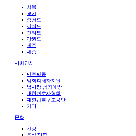
서울
경기
충청도
경상도
전라도
강원도
제주
세종
사회단체
민주평등
범죄피해자지원
법사랑,범죄예방
대한변호사협회
대한법률구조공단
기타
문화
건강
음식/맛집