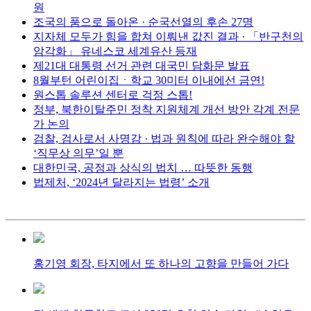
원
조국의 품으로 돌아온 · 순국선열의 후손 27명
지자체 모두가 힘을 합쳐 이뤄낸 값진 결과 · 「반구천의
암각화」 유네스코 세계유산 등재
제21대 대통령 선거 관련 대국민 담화문 발표
8월부턴 어린이집ㆍ학교 30미터 이내에선 금연!
원스톱 솔루션 센터로 걱정 스톱!
정부, 북한이탈주민 정착 지원체계 개선 방안 각계 전문
가 논의
검찰, 검사로서 사명감 · 법과 원칙에 따라 완수해야 할
‘직무상 의무’일 뿐
대한민국, 공정과 상식의 법치 … 따뜻한 동행
법제처, ‘2024년 달라지는 법령’ 소개
홍기영 회장, 타지에서 또 하나의 고향을 만들어 가다