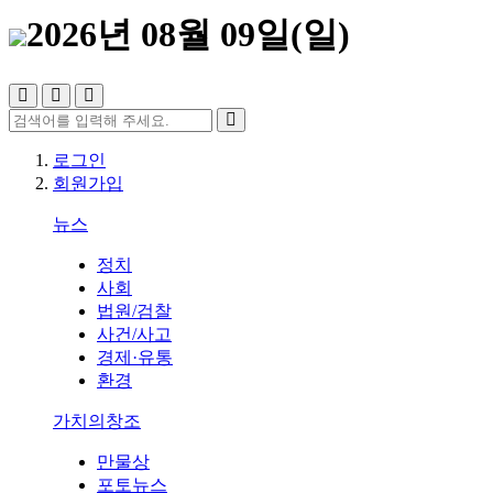
2026년 08월 09일(일)
로그인
회원가입
뉴스
정치
사회
법원/검찰
사건/사고
경제·유통
환경
가치의창조
만물상
포토뉴스