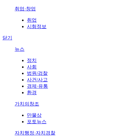
취업·창업
취업
시험정보
닫기
뉴스
정치
사회
법원/검찰
사건/사고
경제·유통
환경
가치의창조
만물상
포토뉴스
자치행정·자치경찰