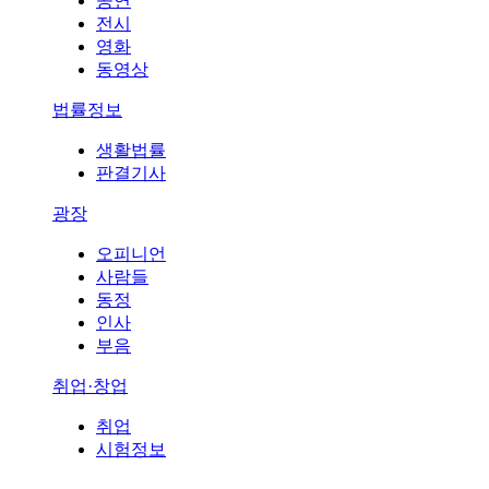
공연
전시
영화
동영상
법률정보
생활법률
판결기사
광장
오피니언
사람들
동정
인사
부음
취업·창업
취업
시험정보