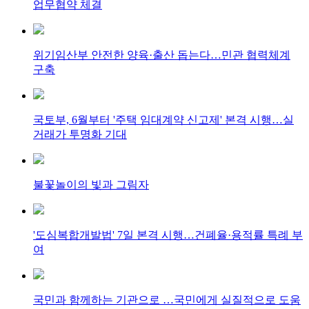
업무협약 체결
위기임산부 안전한 양육·출산 돕는다…민관 협력체계
구축
국토부, 6월부터 '주택 임대계약 신고제' 본격 시행…실
거래가 투명화 기대
불꽃놀이의 빛과 그림자
'도심복합개발법' 7일 본격 시행…건폐율·용적률 특례 부
여
국민과 함께하는 기관으로 …국민에게 실질적으로 도움