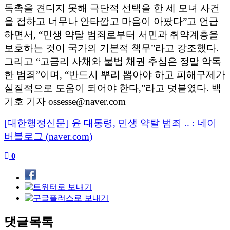
독촉을 견디지 못해 극단적 선택을 한 세 모녀 사건
을 접하고 너무나 안타깝고 마음이 아팠다
”
고 언급
하면서
, “
민생 약탈 범죄로부터 서민과 취약계층을
보호하는 것이 국가의 기본적 책무
”
라고 강조했다
.
그리고
“
고금리 사채와 불법 채권 추심은 정말 악독
한 범죄
”
이며
, “
반드시 뿌리 뽑아야 하고 피해구제가
실질적으로 도움이 되어야 한다
,”
라고 덧붙였다
.
백
기호 기자
ossesse@naver.com
[대한행정신문] 윤 대통령, 민생 약탈 범죄 .. : 네이
버블로그 (naver.com)
0
댓글목록