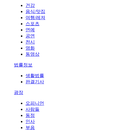
건강
음식/맛집
여행/레져
스포츠
연예
공연
전시
영화
동영상
법률정보
생활법률
판결기사
광장
오피니언
사람들
동정
인사
부음