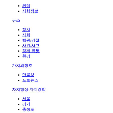
취업
시험정보
뉴스
정치
사회
법원/검찰
사건/사고
경제·유통
환경
가치의창조
만물상
포토뉴스
자치행정·자치경찰
서울
경기
충청도