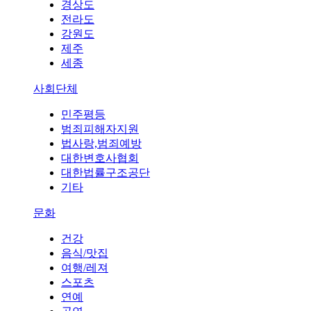
경상도
전라도
강원도
제주
세종
사회단체
민주평등
범죄피해자지원
법사랑,범죄예방
대한변호사협회
대한법률구조공단
기타
문화
건강
음식/맛집
여행/레져
스포츠
연예