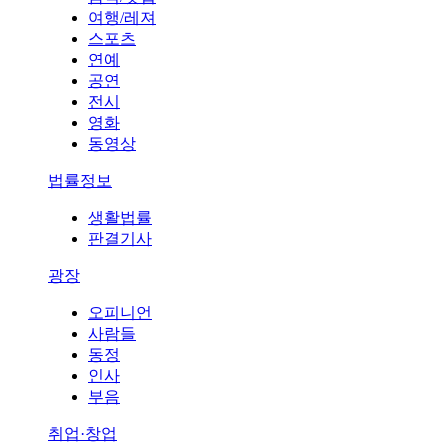
여행/레져
스포츠
연예
공연
전시
영화
동영상
법률정보
생활법률
판결기사
광장
오피니언
사람들
동정
인사
부음
취업·창업