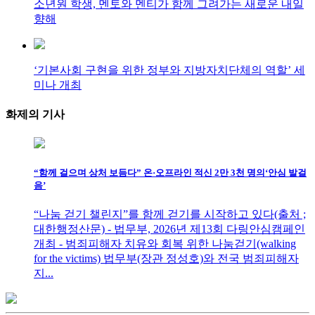
소년원 학생, 멘토와 멘티가 함께 그려가는 새로운 내일
향해
‘기본사회 구현을 위한 정부와 지방자치단체의 역할’ 세
미나 개최
화제의
기사
“함께 걸으며 상처 보듬다” 온·오프라인 적신 2만 3천 명의‘안심 발걸
음’
“나눔 걷기 챌린지”를 함께 걷기를 시작하고 있다(출처 ;
대한행정산문) - 법무부, 2026년 제13회 다링안심캠페인
개최 - 범죄피해자 치유와 회복 위한 나눔걷기(walking
for the victims) 법무부(장관 정성호)와 전국 범죄피해자
지...