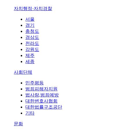
자치행정·자치경찰
서울
경기
충청도
경상도
전라도
강원도
제주
세종
사회단체
민주평등
범죄피해자지원
법사랑,범죄예방
대한변호사협회
대한법률구조공단
기타
문화