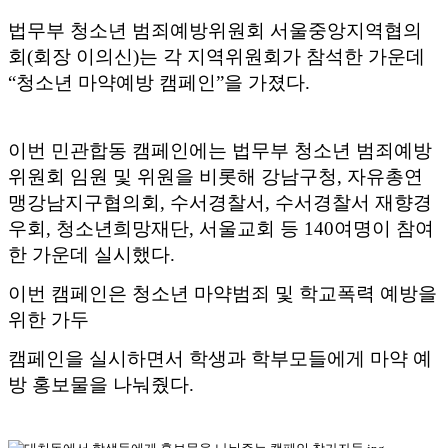
법무부 청소년 범죄예방위원회 서울중앙지역협의
회
(
회장 이의신
)
는 각 지역위원회가 참석한 가운데
“
청소년 마약예방 캠페인
”
을 가졌다
.
이번 민관합동 캠페인에는 법무부 청소년 범죄예방
위원회 임원 및 위원을 비롯해 강남구청
,
자유총연
맹강남지구협의회
,
수서경찰서
,
수서경찰서 재향경
우회
,
청소년희망재단
,
서울교회 등
140
여명이 참여
한 가운데 실시했다
.
이번 캠페인은 청소년 마약범죄 및 학교폭력 예방을
위한 가두
캠페인을 실시하면서 학생과 학부모들에게 마약 예
방 홍보물을 나눠줬다
.