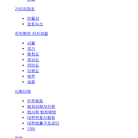
가치의창조
만물상
포토뉴스
자치행정·자치경찰
서울
경기
충청도
경상도
전라도
강원도
제주
세종
사회단체
민주평등
범죄피해자지원
법사랑,범죄예방
대한변호사협회
대한법률구조공단
기타