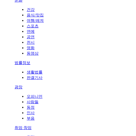
문화
건강
음식/맛집
여행/레져
스포츠
연예
공연
전시
영화
동영상
법률정보
생활법률
판결기사
광장
오피니언
사람들
동정
인사
부음
취업·창업