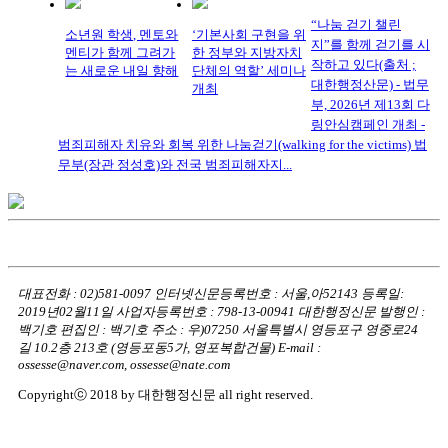
“나눔 걷기 챌린
소년원 학생, 멘토와
‘기본사회 구현을 위
지”를 함께 걷기를 시
멘티가 함께 그려가
한 정부와 지방자치
작하고 있다(출처 ;
는 새로운 내일 향해
단체의 역할’ 세미나
대한행정산문) - 법무
개최
부, 2026년 제13회 다
링안심캠페인 개최 -
범죄피해자 치유와 회복 위한 나눔걷기(walking for the victims) 법
무부(장관 정성호)와 전국 범죄피해자지...
대표전화 : 02)581-0097
인터넷신문등록번호 : 서울,아52143
등록일:
2019년02월11일
사업자등록번호 : 798-13-00941
대한행정신문 발행인 :
백기호
편집인 : 백기호
주소 : 우)07250 서울특별시 영등포구 영중로24
길 10.2층 213호
(영등포동5가, 영포복합건물)
E-mail :
ossesse@naver.com, ossesse@nate.com
Copyrightⓒ 2018 by 대한행정신문 all right reserved.