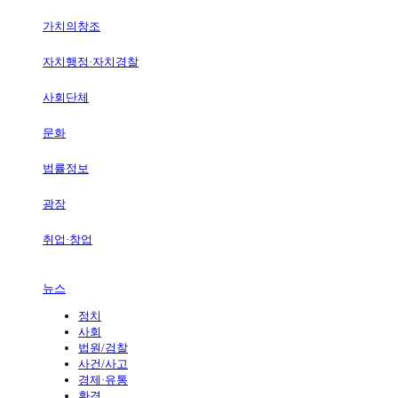
가치의창조
자치행정·자치경찰
사회단체
문화
법률정보
광장
취업·창업
뉴스
정치
사회
법원/검찰
사건/사고
경제·유통
환경