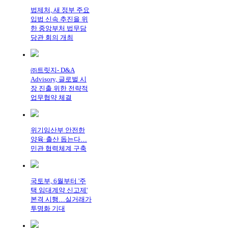
법제처, 새 정부 주요
입법 신속 추진을 위
한 중앙부처 법무담
당관 회의 개최
㈜트릿지- D&A
Advisory, 글로벌 시
장 진출 위한 전략적
업무협약 체결
위기임산부 안전한
양육·출산 돕는다…
민관 협력체계 구축
국토부, 6월부터 '주
택 임대계약 신고제'
본격 시행…실거래가
투명화 기대