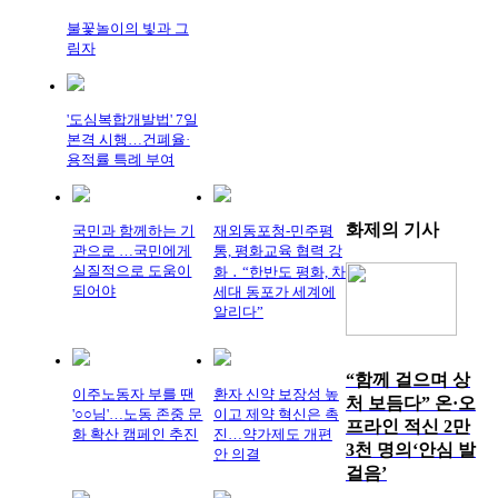
불꽃놀이의 빛과 그
림자
'도심복합개발법' 7일
본격 시행…건폐율·
용적률 특례 부여
화제의
기사
국민과 함께하는 기
재외동포청-민주평
관으로 …국민에게
통, 평화교육 협력 강
실질적으로 도움이
화 ․ “한반도 평화, 차
되어야
세대 동포가 세계에
알리다”
“함께 걸으며 상
이주노동자 부를 땐
환자 신약 보장성 높
처 보듬다” 온·오
'○○님'…노동 존중 문
이고 제약 혁신은 촉
프라인 적신 2만
화 확산 캠페인 추진
진…약가제도 개편
3천 명의‘안심 발
안 의결
걸음’