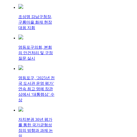
조성명 강남구청장,
구룡마을 화재 현장
대응 지휘
영등포구의회, 본회
의 안건처리 및 구정
질문 실시
영등포구, ‘2025년 전
국 도서관 운영 평가’
연속 최고 영예 장관
상에서 ‘대통령상’ 수
상
자치분권 30년 평가
를 통한 국가균형성
장의 방향과 과제 논
의