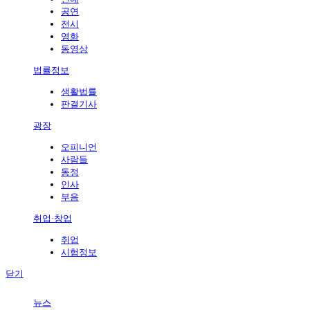
공연
전시
영화
동영상
법률정보
생활법률
판결기사
광장
오피니언
사람들
동정
인사
부음
취업·창업
취업
시험정보
닫기
뉴스