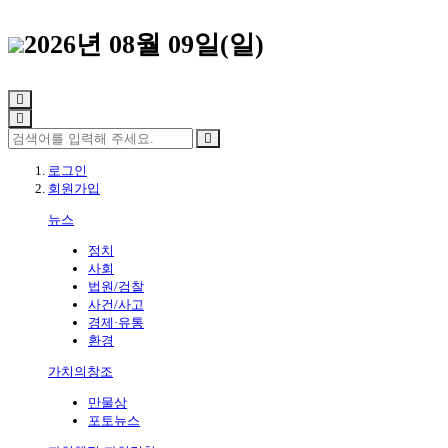
2026년 08월 09일(일)
로그인
회원가입
뉴스
정치
사회
법원/검찰
사건/사고
경제·유통
환경
가치의창조
만물상
포토뉴스