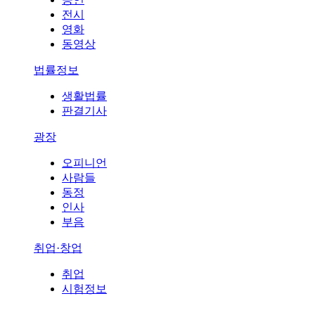
전시
영화
동영상
법률정보
생활법률
판결기사
광장
오피니언
사람들
동정
인사
부음
취업·창업
취업
시험정보