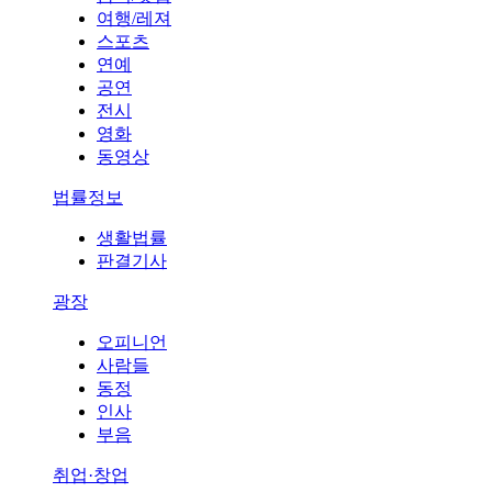
여행/레져
스포츠
연예
공연
전시
영화
동영상
법률정보
생활법률
판결기사
광장
오피니언
사람들
동정
인사
부음
취업·창업