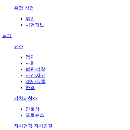
취업·창업
취업
시험정보
닫기
뉴스
정치
사회
법원/검찰
사건/사고
경제·유통
환경
가치의창조
만물상
포토뉴스
자치행정·자치경찰