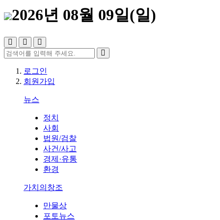
2026년 08월 09일(일)
로그인
회원가입
뉴스
정치
사회
법원/검찰
사건/사고
경제·유통
환경
가치의창조
만물상
포토뉴스