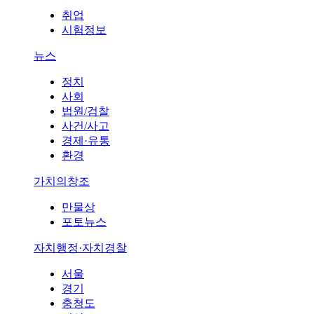
취업
시험정보
뉴스
정치
사회
법원/검찰
사건/사고
경제·유통
환경
가치의창조
만물상
포토뉴스
자치행정·자치경찰
서울
경기
충청도