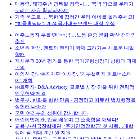
대통령, 제79주년 광복절 경축사…“북녁 땅으로 우리가
누리는 자유 확장되어야”
가족 품으로 … 북한에 잡혀간 우리 아빠를 돌려주세요!
“법률홈닥터”, 2024 국가대표브랜드 대상 수상
이주노동자 부를 땐 '○○님'…노동 존중 문화 확산 캠페인
추진
소년원 학생, 멘토와 멘티가 함께 그려가는 새로운 내일
향해
자치분권 30년 평가를 통한 국가균형성장의 방향과 과제
논의
이의신 강남복지재단 이사장, ‘기부챌린지 파트너스데
이’ 개최
㈜트릿지- D&A Advisory, 글로벌 시장 진출 위한 전략적
업무협약 체결
법무부, 변화를 향한 믿음 · 공정하고 따뜻한 법치행정을
실현해 나아가
국민 여러분의 성원에 감사합니다
어린이법제관, 법을 배우며 그 소중함을 깨닫다!
교육부⦁한국장학재단, ‘주거안정장학금' 첫 시행…대학
생에 월 최대 20만 원 지원