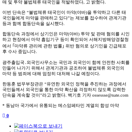
매 및 투약 불법체류 태국인을 적발하였다
,
고 밝혔다
.
이번 단속은
“
불법체류 태국인이 마약
(
야바
)
을 투약하고 다른 태
국인들에게 마약을 판매하고 있다
”
는 제보를 접수하여 관계기관
등과 함께 합동단속을 실시했다
.
합동단속 과정에서 상기인은 마약
(
야바
)
투약 및 판매 혐의를 시인
하고 현장에서 마약 흡입기구 등이 확인되어 서해지방해양경찰청
에서
｢
마약류 관리에 관한 법률
｣
위반 혐의로 상기인을 긴급체포
후 수사 중입니다
.
광주출입국
․
외국인사무소는 국민과 외국인이 함께 안전한 사회를
만들어 나가기 위해서 관계기관과 공조하여 불법체류 외국인의
마약 등 범죄에 대해 엄정히 대처해 나갈 예정이다
.
한동훈 법무부장관은
“
유연한 외국인 정책을 추진하는 과정에서
국민들께서 외국인을 통한 마약 확산을 걱정하지 않도록 강력한
단속을 계속할 것이
”
라고 밝혔다
.
백기호 기자
ossessse@nate.com
*
동남아 국가에서 유통되는 메스암페타민 계열의 합성 마약
0