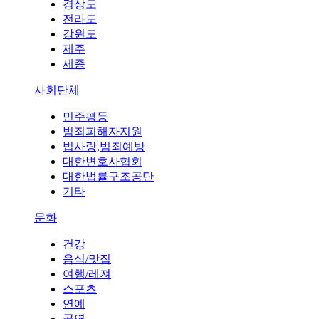
경상도
전라도
강원도
제주
세종
사회단체
민주평등
범죄피해자지원
법사랑,범죄예방
대한변호사협회
대한법률구조공단
기타
문화
건강
음식/맛집
여행/레져
스포츠
연예
공연