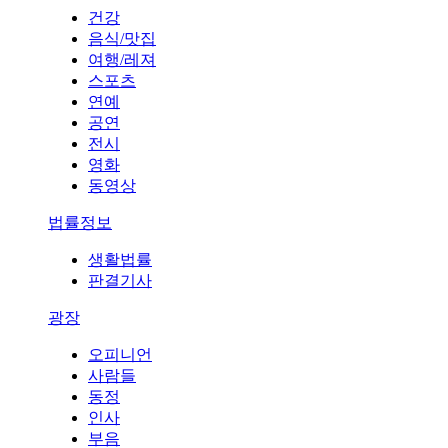
건강
음식/맛집
여행/레져
스포츠
연예
공연
전시
영화
동영상
법률정보
생활법률
판결기사
광장
오피니언
사람들
동정
인사
부음