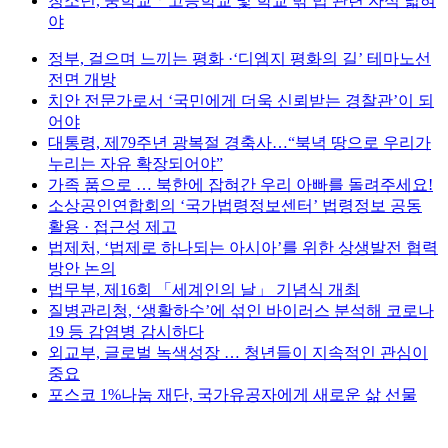
청소년, 중학교ㆍ고등학교 및 학교 밖 법 관련 자식 넓혀
야
정부, 걸으며 느끼는 평화 ·‘디엠지 평화의 길’ 테마노선
전면 개방
치안 전문가로서 ‘국민에게 더욱 신뢰받는 경찰관’이 되
어야
대통령, 제79주년 광복절 경축사…“북녁 땅으로 우리가
누리는 자유 확장되어야”
가족 품으로 … 북한에 잡혀간 우리 아빠를 돌려주세요!
소상공인연합회의 ‘국가법령정보센터’ 법령정보 공동
활용 · 접근성 제고
법제처, ‘법제로 하나되는 아시아’를 위한 상생발전 협력
방안 논의
법무부, 제16회 「세계인의 날」 기념식 개최
질병관리청, ‘생활하수’에 섞인 바이러스 분석해 코로나
19 등 감염병 감시하다
외교부, 글로벌 녹색성장 … 청년들이 지속적인 관심이
중요
포스코 1%나눔 재단, 국가유공자에게 새로운 삶 선물