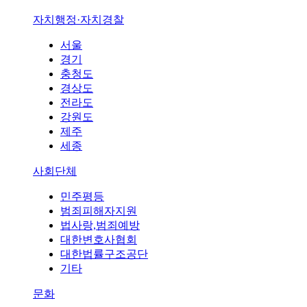
자치행정·자치경찰
서울
경기
충청도
경상도
전라도
강원도
제주
세종
사회단체
민주평등
범죄피해자지원
법사랑,범죄예방
대한변호사협회
대한법률구조공단
기타
문화