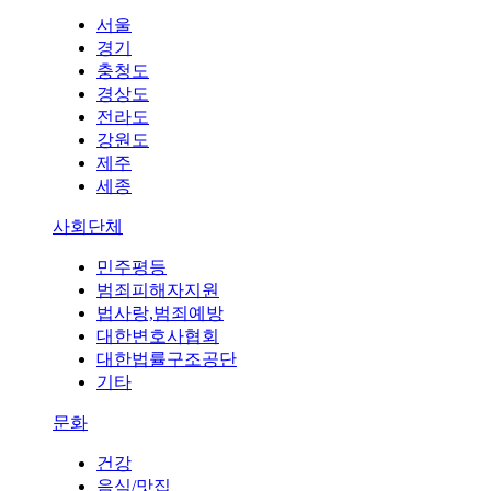
서울
경기
충청도
경상도
전라도
강원도
제주
세종
사회단체
민주평등
범죄피해자지원
법사랑,범죄예방
대한변호사협회
대한법률구조공단
기타
문화
건강
음식/맛집