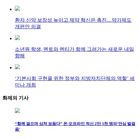
환자 신약 보장성 높이고 제약 혁신은 촉진…약가제도
개편안 의결
소년원 학생, 멘토와 멘티가 함께 그려가는 새로운 내일
향해
‘기본사회 구현을 위한 정부와 지방자치단체의 역할’ 세
미나 개최
화제의
기사
“함께 걸으며 상처 보듬다” 온·오프라인 적신 2만 3천 명의‘안심 발걸
음’