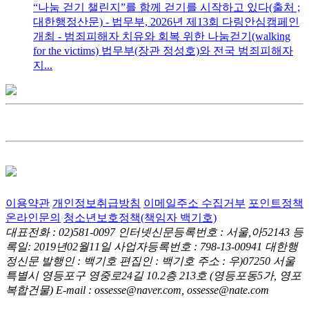
“나눔 걷기 챌린지”를 함께 걷기를 시작하고 있다(출처 ;
대한행정산문) - 법무부, 2026년 제13회 다링안심캠페인
개최 - 범죄피해자 치유와 회복 위한 나눔걷기(walking
for the victims) 법무부(장관 정성호)와 전국 범죄피해자
지...
이용약관
개인정보취급방침
이메일주소 수집거부
포인트정책
온라인문의
청소년보호정책(책임자 백기호)
대표전화 : 02)581-0097
인터넷신문등록번호 : 서울,아52143
등
록일: 2019년02월11일
사업자등록번호 : 798-13-00941
대한행
정신문 발행인 : 백기호
편집인 : 백기호
주소 : 우)07250 서울
특별시 영등포구 영중로24길 10.2층 213호
(영등포동5가, 영포
복합건물)
E-mail : ossesse@naver.com, ossesse@nate.com