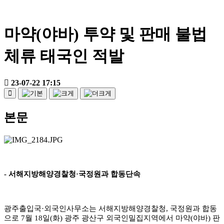
마약(야바) 투약 및 판매 불법
체류 태국인 적발
23-07-22 17:15
본문
-
서해지방해양경찰청
·
국정원과 합동단속
광주출입국
·
외국인사무소는 서해지방해양경찰청
,
국정원과 합동
으로
7
월
18
일
(
화
)
광주 광산구 외국인밀집지역에서 마약
(
야바
)
판