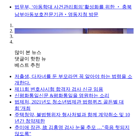
법무부, ‘아동학대 사건관리회의’활성화를 위한 ‧ 충북
남부아동보호전문기관‧영동지청 방문
많이 본 뉴스
댓글이 핫한 뉴
베스트 추천
저출생, 다자녀를 둔 부모라면 꼭 알아야 하는 법령을 소
개한다.
제11회 변호사시험 합격자 검사 신규 임용
신평화통일신문 &평화통일을 염원하는 소리
법제처, 2021년도 청소년법제관 법령퀴즈 골든벨 대
회’개최
주택청약, 불법행위자 형사처벌과 함께 계약취소 및 10
년간 청약제한
추미애 장관, 故 김홍영 검사 눈물 추모 …"죽음 헛되지
않도록"