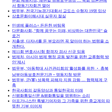
춘희 세종시장, 채현일 영등포구청장 … 국회 정론관에
서 합동기자회견 열어
법무부, 전국기능경기대회서 교도소 수형자 19명 입상
상호문화이해시대 실무자 절실
민생에 플러스+ 든든한 버팀목
다문화사회, “함께 꿈꾸는 미래, 비상하는 대한민국“ 슬
로건
저출생, 다자녀를 둔 부모라면 꼭 알아야 하는 법령을 소
개한다.
제11회 변호사시험 합격자 검사 신규 임용
법제처, 아시아 법제 행정 공동 발전을 위한 교류협력 방
안’제시
법무부, ‘아동학대 사건관리회의’활성화를 위한 ‧ 충북
남부아동보호전문기관‧영동지청 방문
법무부, 군(軍) 성폭력 피해자 지원 강화 … 협력체계 구
축
한국사회의 갈등양상과 통일한국의 미래
신평화통일신문 &평화통일을 염원하는 소리
아프가니스탄 특별기여자와 그 가족을 위한 종교계의 따
뜻한 기부 이어져