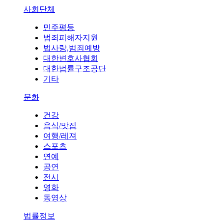
사회단체
민주평등
범죄피해자지원
법사랑,범죄예방
대한변호사협회
대한법률구조공단
기타
문화
건강
음식/맛집
여행/레져
스포츠
연예
공연
전시
영화
동영상
법률정보