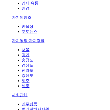
경제·유통
환경
가치의창조
만물상
포토뉴스
자치행정·자치경찰
서울
경기
충청도
경상도
전라도
강원도
제주
세종
사회단체
민주평등
범죄피해자지원