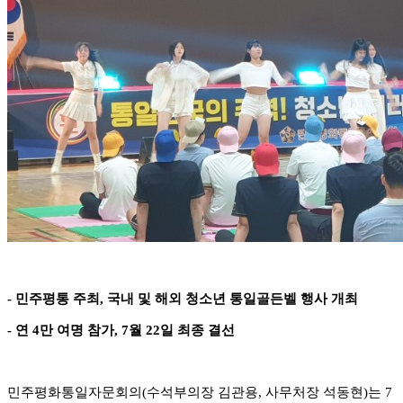
-
민주평통 주최
,
국내 및 해외 청소년 통일골든벨 행사 개최
-
연
4
만 여명 참가
, 7
월
22
일 최종 결선
민주평화통일자문회의
(
수석부의장 김관용
,
사무처장 석동현
)
는
7