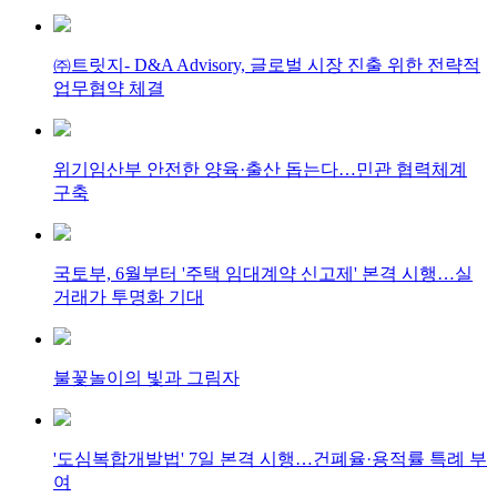
㈜트릿지- D&A Advisory, 글로벌 시장 진출 위한 전략적
업무협약 체결
위기임산부 안전한 양육·출산 돕는다…민관 협력체계
구축
국토부, 6월부터 '주택 임대계약 신고제' 본격 시행…실
거래가 투명화 기대
불꽃놀이의 빛과 그림자
'도심복합개발법' 7일 본격 시행…건폐율·용적률 특례 부
여