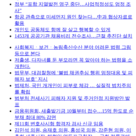
정부 “포항 지열발전 영구 중단…사업적정성도 엄정 조
사”
항공 관측으로 미세먼지 원인 찾는다…中과 협상자료로
활용
개인도 공동체도 함께 잘 살고 행복할 수 있게
1453개 공공기관 채용비리 전수조사…근절 추진단 설치
사회복지ㆍ보건ㆍ농림축산수산 분야 어려운 법령 그림
등으로 본다
저출생, 다자녀를 둔 부모라면 꼭 알아야 하는 법령을 소
개한다.
법무부, 대검찰청에 ‘불법 채권추심 행위 엄정대응 및 피
해자 보호’ 지시
법제처, 국민 개개인이 피부로 체감 … 실질적 법치주의
를 확립
범부처 전세사기 피해자 지원 및 주거안정 지원방안 발
표
금융위원회, 새출발기금 10월부터 접수…15억 한도로 순
부채 최대 80% 감면
제11회 변호사시험 합격자 검사 신규 임용
김민석 의원, 송재호 의원, 홍성국 의원, 강준현 의원, 이