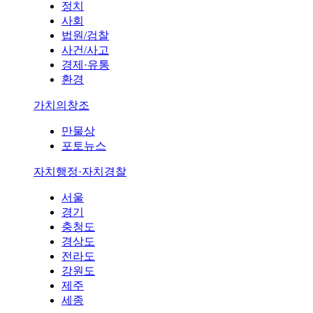
정치
사회
법원/검찰
사건/사고
경제·유통
환경
가치의창조
만물상
포토뉴스
자치행정·자치경찰
서울
경기
충청도
경상도
전라도
강원도
제주
세종