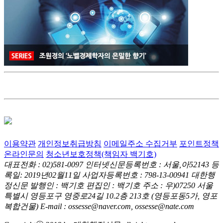
이용약관
개인정보취급방침
이메일주소 수집거부
포인트정책
온라인문의
청소년보호정책(책임자 백기호)
대표전화 : 02)581-0097
인터넷신문등록번호 : 서울,아52143
등
록일: 2019년02월11일
사업자등록번호 : 798-13-00941
대한행
정신문 발행인 : 백기호
편집인 : 백기호
주소 : 우)07250 서울
특별시 영등포구 영중로24길 10.2층 213호
(영등포동5가, 영포
복합건물)
E-mail : ossesse@naver.com, ossesse@nate.com