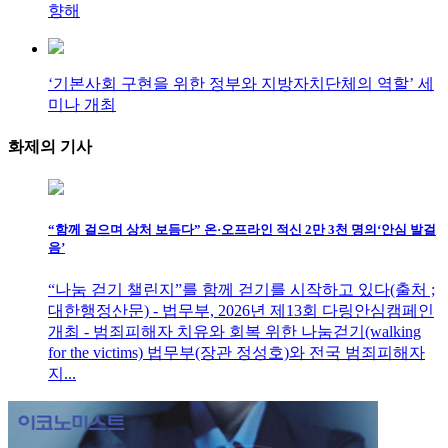
향해
‘기본사회 구현을 위한 정부와 지방자치단체의 역할’ 세
미나 개최
화제의
기사
“함께 걸으며 상처 보듬다” 온·오프라인 적신 2만 3천 명의‘안심 발걸
음’
“나눔 걷기 챌린지”를 함께 걷기를 시작하고 있다(출처 ;
대한행정산문) - 법무부, 2026년 제13회 다링안심캠페인
개최 - 범죄피해자 치유와 회복 위한 나눔걷기(walking
for the victims) 법무부(장관 정성호)와 전국 범죄피해자
지...