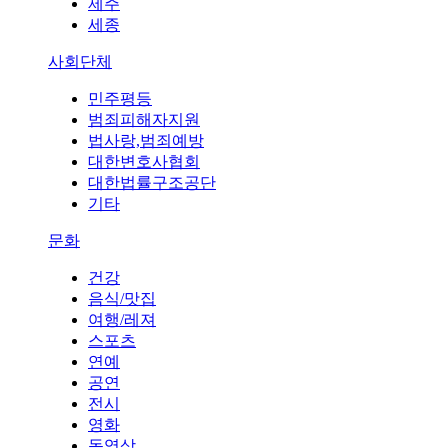
제주
세종
사회단체
민주평등
범죄피해자지원
법사랑,범죄예방
대한변호사협회
대한법률구조공단
기타
문화
건강
음식/맛집
여행/레져
스포츠
연예
공연
전시
영화
동영상