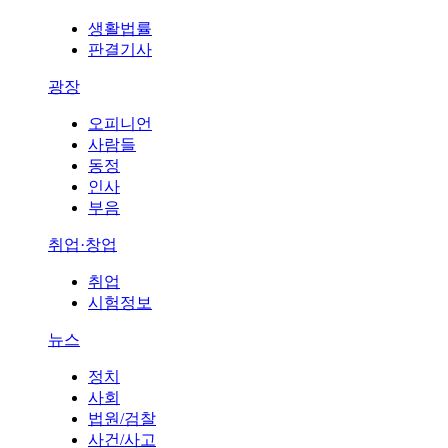
생활법률
판결기사
광장
오피니언
사람들
동정
인사
부음
취업·창업
취업
시험정보
뉴스
정치
사회
법원/검찰
사건/사고