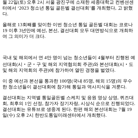
월
22
일
(
토
)
오후
2
시 서울 광진구에 소재한 세종대학교 컨벤션센
터에서
‘2023
청소년 통일 골든벨 결선대회
’
를 개최했다
,
고 밝혔
다
.
올해로
13
회째를 맞이한 이번 청소년 통일 골든벨 대회는 코로나
19
이후
3
년만에 예선
,
본선
,
결선대회 모두 대면방식으로 개최하
여 그 의미가 더 크다
.
국내 및 해외에서 연
4
만 명이 넘는 청소년들이
4
월부터 진행된 예
선대회
(
시
‧
군
‧
구 및 해외 지역협의회 주관
)
와 본선대회
(
시
‧
도
및 해외 지역회의 주관
)
에 참가하여 열띤 경쟁을 벌였다
.
이 중 예선과 본선을 통과한
100
명
(
국내
85
명
,
해외
15
명
)
의 우수
한 청소년들이 결선대회에 참가해 통일과 역사지식을 겨룬다
.
결선대회는 지역별 통일골든벨 스케치 및 응원 영상 상영
,
퀴즈대
회
,
최후의
1
인 선정
,
참가자 장기자랑
,
시상식 순으로 진행되었다
.
결선대회는 유튜브로 생중계 된다
.
한편 해외 본선대회는
7
월
19
일
(
수
)
오후
2
시 한반도통일미래센터에서 개최했다
.