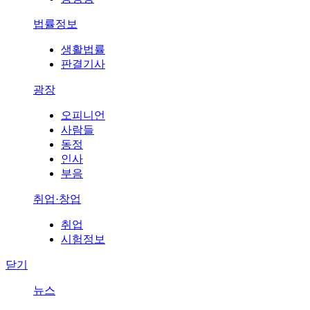
법률정보
생활법률
판결기사
광장
오피니언
사람들
동정
인사
부음
취업·창업
취업
시험정보
닫기
뉴스