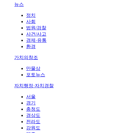
뉴스
정치
사회
법원/검찰
사건/사고
경제·유통
환경
가치의창조
만물상
포토뉴스
자치행정·자치경찰
서울
경기
충청도
경상도
전라도
강원도