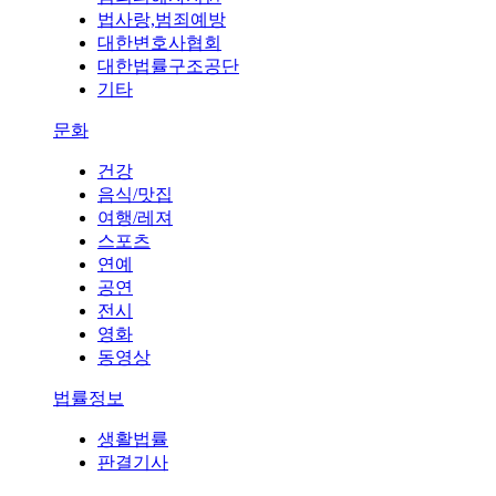
법사랑,범죄예방
대한변호사협회
대한법률구조공단
기타
문화
건강
음식/맛집
여행/레져
스포츠
연예
공연
전시
영화
동영상
법률정보
생활법률
판결기사