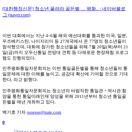
[대한행정신문] 청소년 울려라 골든벨 … 평화.. : 네이버블로
그 (naver.com)
이번 대회에서는 지난
4~6
월 해외 예선대회를 통과한 미국
,
일본
,
우즈베키스탄
,
나이지리아 등
27
개국에서 온
77
명의 청소년들이
참석했으며
,
대회에 참가한 청소년들을 위해
7
월
20
일
(
목
)
부터
21
일
(
금
)
까지 오두산통일 전망대 견학 등 다채로운 현장체험 프로그
램도 진행되었다
.
민주평화통일자문회의는 이번 통일골든벨을 통해 청소년들의 통
일문제에 대한 이해를 높이고
,
공감대 확산에 기여할 것으로 기대
한다
,
라고 밝혔다
.
민주평화통일자문회의는 청소년의 바람직한 통일관
‧
역사관 함
양을 통한 통일미래인재 양성을 위해
2011
년부터 청소년 통일골
든벨을 매년 개최하고 있다
.
백기호 기자
ossesse@nate.com
0