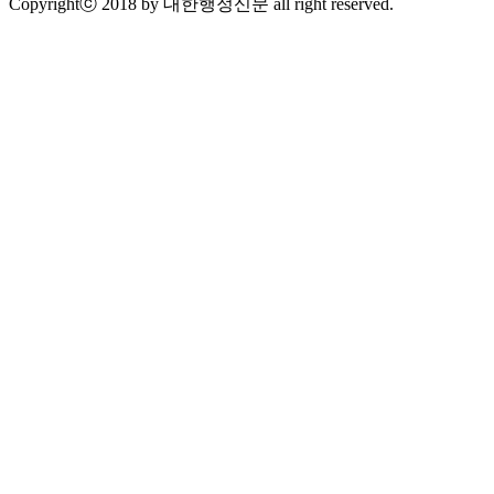
Copyrightⓒ 2018 by 대한행정신문 all right reserved.