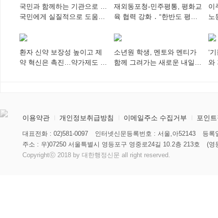
국민과 함께하는 기관으로 …
재외동포청-민주평통, 평화교
이
국민에게 실질적으로 도움이
육 협력 강화 ․ “한반도 평화,
노
되어야
차세대 동포가 세계에 알리
추
다”
환자 신약 보장성 높이고 제
소년원 학생, 멘토와 멘티가
‘
약 혁신은 촉진…약가제도 개
함께 그려가는 새로운 내일
와
편안 의결
향해
미
이용약관
개인정보취급방침
이메일주소 수집거부
포인트
대표전화 : 02)581-0097
인터넷신문등록번호 : 서울,아52143
등록일
주소 : 우)07250 서울특별시 영등포구 영중로24길 10.2층 213호
(영
Copyrightⓒ 2018 by 대한행정신문 all right reserved.