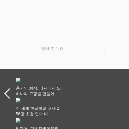
많이 본 뉴스
홍기영 회장, 타지에서 또
하나의 고향을 만들어 가
다
전 세계 한글학교 교사 2
56명 초청 연수 마
쳐...“수업은 더 깊게, 교
사 연결은 더 넓게”
법제처, 기초지방정부의