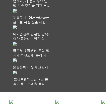
법제처, 새 정부 주요 입
법 신속 추진을 위한 중앙
부처 법무담당관 회의 개
최
㈜트릿지- D&A Advisory,
글로벌 시장 진출 위한 전
략적 업무협약 체결
위기임산부 안전한 양육·
출산 돕는다…민관 협력
체계 구축
국토부, 6월부터 '주택 임
대계약 신고제' 본격 시
행…실거래가 투명화 기
대
불꽃놀이의 빛과 그림자
'도심복합개발법' 7일 본
격 시행…건폐율·용적률
특례 부여