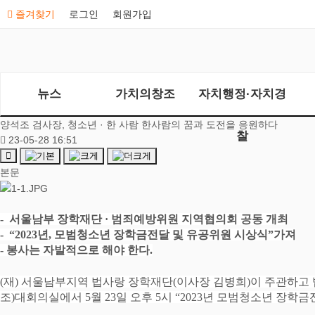
즐겨찾기
로그인
회원가입
뉴스
가치의창조
자치행정·자치경
양석조 검사장, 청소년 · 한 사람 한사람의 꿈과 도전을 응원하다
찰
23-05-28 16:51
본문
- 서울남부 장학재단
·
범죄예방위원 지역협의회 공동 개최
- “2023
년
,
모범청소년 장학금전달 및 유공위원 시상식
”
가져
-
봉사는 자발적으로 해야 한다
.
(
재
)
서울남부지역 법사랑 장학재단
(
이사장 김병희
)
이 주관하고
조
)
대회의실에서
5
월
23
일 오후
5
시
“2023
년 모범청소년 장학금