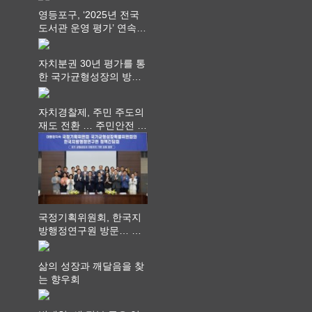
영등포구, ‘2025년 전국
도서관 운영 평가’ 연속
최고 영예 장관상에서 ‘대
통령상’ 수상
자치분권 30년 평가를 통
한 국가균형성장의 방향
과 과제 논의
자치경찰제, 주민 주도의
재도 전환 … 주민안전 치
안서비스가 최우선 되어
야
국정기획위원회, 한국지
방행정연구원 방문… 국
가균형성장 논의
삶의 성장과 깨달음을 찾
는 향우회