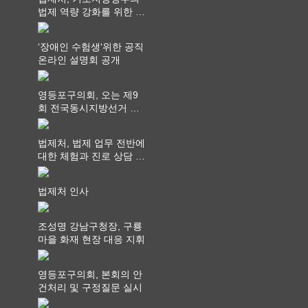
법제 역량 강화를 위한 전
라권 현장설명회 개최
‘장애인 수험생‘위한 공직
온라인 설명회 공개
영등포구의회, 오는 제9
회 전국동시지방선거 ‧
"공직사회는 어느 때보다
공정하고 책임 있는 자세
법제처, 법제 업무 전반에
를 지켜야 할 것"
대한 체험과 진로 상담 기
회 제공
법제처 인사
조성명 강남구청장, 구룡
마을 화재 현장 대응 지휘
영등포구의회, 본회의 안
건처리 및 구정질문 실시