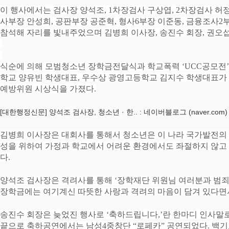
이 행사에서는 검사장 양석조
, 1
차장검사 구상엽
, 2
차장검사 허
사부장 안성희
,
공판부장 공준혁
,
형사
6
부장 이준동
,
금융조사
2
참석해 자리를 빛내주었으며 김병희 이사장
,
송진수 회장
,
권오섭
식순에 의해 모범청소년 장학금전달식과 학교폭력
‘UCC
공모전
학교 양유빈 학생대표
,
우수상 광영고등학교 김지수 학생대표가
예방위원 시상식을 가졌다
.
[대한행정신문] 양석조 검사장, 청소년 · 한.. : 네이버블로그 (naver.com)
김병희 이사장은 대회사를 통해서 청소년은 이 나라 국가발전의
성을 위하여 가정과 학교에서 어려운 환경에서도 좌절하지 않고
다
.
양석조 검사장은 격려사를 통해
‘
장학재단 위원님 여러분과 범
장학금에는 여기계신 따뜻한 사랑과 격려의 마음이 담겨 있다면
송진수 회장은 늦었진 행사로
‘
축하드립니다
,’
란 한마디 인사말
끝으로 축하공연에서는 남성
4
중창단
“
로페카
”
공연되었다
.
백기