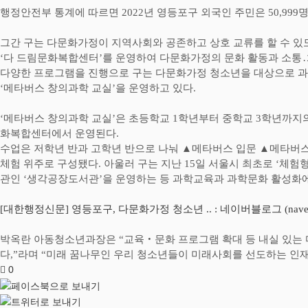
행정안전부 통계에 따르면
2022
년 영등포구 외국인 주민은
50,999
그간 구는 다문화가정이 지역사회와 공존하고 상호 교류를 할 수 있
‘
다 드림문화복합센터
’
를 운영하여 다문화가정의 문화 활동과 소통
․
다양한 프로그램을 진행으로 구는 다문화가정 청소년을 대상으로 과
‘
메타버스 창의과학 교실
’
을 운영하고 있다
.
‘
메타버스 창의과학 교실
’
은 초등학교
1
학년부터 중학교
3
학년까지
화복합센터에서 운영된다
.
수업은 저학년 반과 고학년 반으로 나눠
▲
메타버스 입문
▲
메타버스
체험 위주로 구성됐다
.
아울러 구는 지난
15
일 서울시 최초로
‘
체험형
관인
‘
생각공장도서관
’
을 운영하는 등 과학교육과 과학문화 활성화
[대한행정신문] 영등포구, 다문화가정 청소년 .. : 네이버블로그 (naver
박옥란 아동청소년과장은
“
교육
‧
문화 프로그램 확대 등 내실 있는
다
,”
라며
“
미래 꿈나무인 우리 청소년들이 미래사회를 선도하는 인재
0