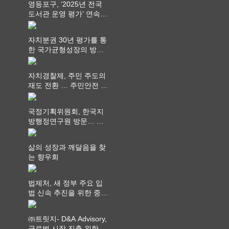
영등포구, ‘2025년 전국
도서관 운영 평가’ 연속
최고 영예 장관상에서 ‘대
통령상’ 수상
자치분권 30년 평가를 통
한 국가균형성장의 방향
과 과제 논의
자치경찰제, 주민 주도의
재도 전환 … 주민안전 치
안서비스가 최우선 되어
야
국정기획위원회, 한국지
방행정연구원 방문… 국
가균형성장 논의
삶의 성장과 깨달음을 찾
는 향우회
법제처, 새 정부 주요 입
법 신속 추진을 위한 중앙
부처 법무담당관 회의 개
최
㈜트릿지- D&A Advisory,
글로벌 시장 진출 위한 전