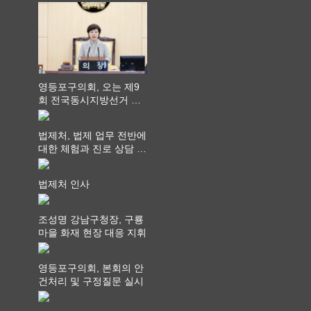
영등포구의회, 오는 제9
회 전국동시지방선거 ‧
"공직사회는 어느 때보다
공정하고 책임 있는 자세
법제처, 법제 업무 전반에
를 지켜야 할 것"
대한 체험과 진로 상담 기
회 제공
법제처 인사
조성명 강남구청장, 구룡
마을 화재 현장 대응 지휘
영등포구의회, 본회의 안
건처리 및 구정질문 실시