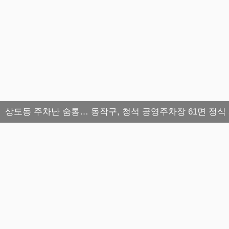
상도동 주차난 숨통… 동작구, 청석 공영주차장 61면 정식