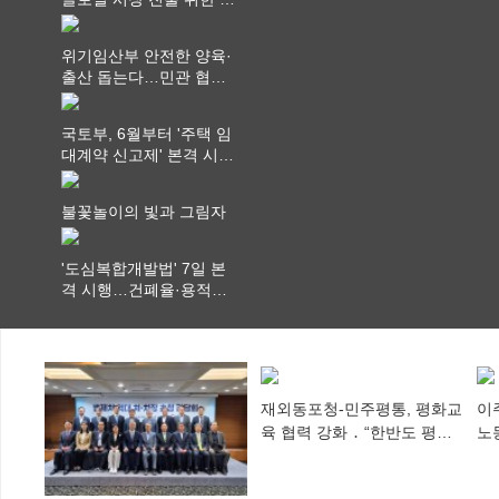
략적 업무협약 체결
위기임산부 안전한 양육·
출산 돕는다…민관 협력
체계 구축
국토부, 6월부터 '주택 임
대계약 신고제' 본격 시
행…실거래가 투명화 기
대
불꽃놀이의 빛과 그림자
'도심복합개발법' 7일 본
격 시행…건폐율·용적률
특례 부여
재외동포청-민주평통, 평화교
이
육 협력 강화 ․ “한반도 평화,
노
차세대 동포가 세계에 알리
추
다”