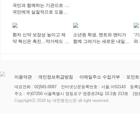
국민과 함께하는 기관으로 …
국민에게 실질적으로 도움이
되어야
환자 신약 보장성 높이고 제
소년원 학생, 멘토와 멘티가
‘
약 혁신은 촉진…약가제도 개
함께 그려가는 새로운 내일
와
편안 의결
향해
미
이용약관
개인정보취급방침
이메일주소 수집거부
포인트
대표전화 : 02)581-0097
인터넷신문등록번호 : 서울,아52143
등록일
주소 : 우)07250 서울특별시 영등포구 영중로24길 10.2층 213호
(영
Copyrightⓒ 2018 by 대한행정신문 all right reserved.