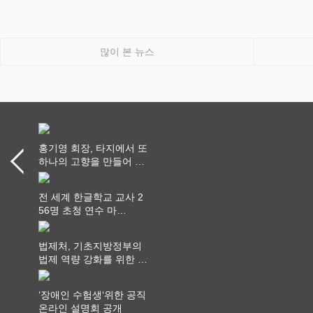
많이 본 뉴스
홍기영 회장, 타지에서 또
하나의 고향을 만들어 가
다
전 세계 한글학교 교사 2
56명 초청 연수 마
쳐...“수업은 더 깊게, 교
사 연결은 더 넓게”
법제처, 기초지방정부의
법제 역량 강화를 위한 전
라권 현장설명회 개최
‘장애인 수험생‘위한 공직
온라인 설명회 공개