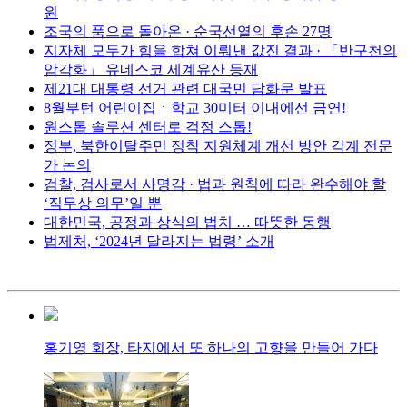
원
조국의 품으로 돌아온 · 순국선열의 후손 27명
지자체 모두가 힘을 합쳐 이뤄낸 값진 결과 · 「반구천의
암각화」 유네스코 세계유산 등재
제21대 대통령 선거 관련 대국민 담화문 발표
8월부턴 어린이집ㆍ학교 30미터 이내에선 금연!
원스톱 솔루션 센터로 걱정 스톱!
정부, 북한이탈주민 정착 지원체계 개선 방안 각계 전문
가 논의
검찰, 검사로서 사명감 · 법과 원칙에 따라 완수해야 할
‘직무상 의무’일 뿐
대한민국, 공정과 상식의 법치 … 따뜻한 동행
법제처, ‘2024년 달라지는 법령’ 소개
홍기영 회장, 타지에서 또 하나의 고향을 만들어 가다