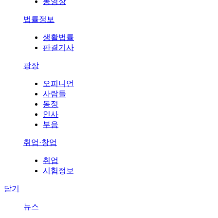
동영상
법률정보
생활법률
판결기사
광장
오피니언
사람들
동정
인사
부음
취업·창업
취업
시험정보
닫기
뉴스