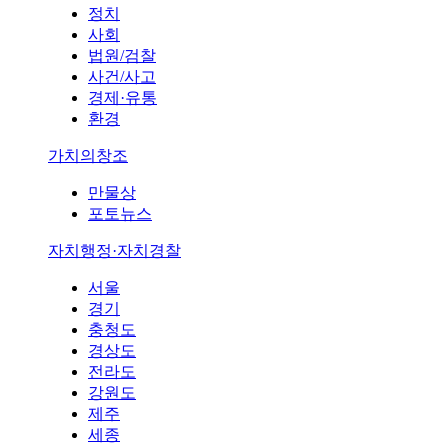
정치
사회
법원/검찰
사건/사고
경제·유통
환경
가치의창조
만물상
포토뉴스
자치행정·자치경찰
서울
경기
충청도
경상도
전라도
강원도
제주
세종