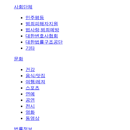
사회단체
민주평등
범죄피해자지원
법사랑,범죄예방
대한변호사협회
대한법률구조공단
기타
문화
건강
음식/맛집
여행/레져
스포츠
연예
공연
전시
영화
동영상
법률정보