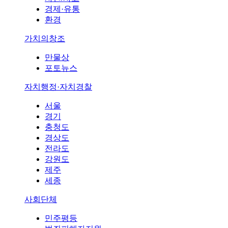
경제·유통
환경
가치의창조
만물상
포토뉴스
자치행정·자치경찰
서울
경기
충청도
경상도
전라도
강원도
제주
세종
사회단체
민주평등