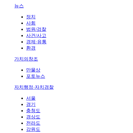
뉴스
정치
사회
법원/검찰
사건/사고
경제·유통
환경
가치의창조
만물상
포토뉴스
자치행정·자치경찰
서울
경기
충청도
경상도
전라도
강원도