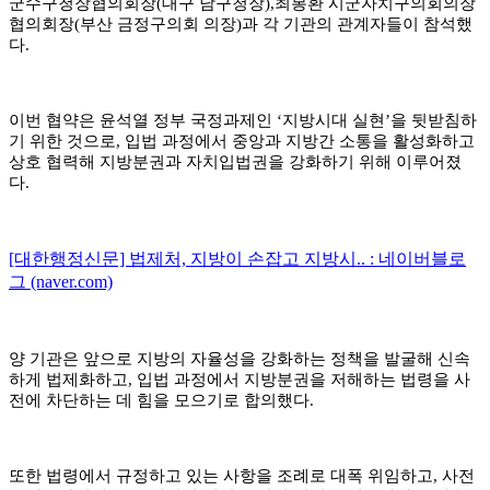
군수구청장협의회장
(
대구 남구청장
),
최봉환 시군자치구의회의장
협의회장
(
부산 금정구의회 의장
)
과 각 기관의 관계자들
이 참석했
다
.
이번 협약은 윤석열 정부 국정과제인
‘
지방시대 실현
’
을 뒷받침하
기 위한 것으로
,
입법 과정에서 중앙과 지방간 소통을 활성화하고
상호 협력해 지방분권과 자치입법
권을 강화하기 위해 이루어졌
다
.
[대한행정신문] 법제처, 지방이 손잡고 지방시.. : 네이버블로
그 (naver.com)
양 기관은 앞으로 지방의 자율성을 강화하는 정책을 발굴해 신속
하게 법제화하고
,
입법 과정에서 지방분권을 저해하는 법령을 사
전에 차단하는 데 힘을 모으기로 합
의했다
.
또한 법령에서 규정하고 있는 사항을 조례로 대폭 위임하고
,
사전