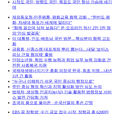
시작도 국민, 방향도 국민, 목표도 국민 항상 가슴에 새기
며
재외동포청-민주평통, 평화교육 협력 강화 ․ “한반도 평
화, 차세대 동포가 세계에 알리다”
“함께 걸으며 상처 보듬다” 온·오프라인 적신 2만 3천 명
의‘안심 발걸음’
이 대통령, 인도·베트남 국빈 방문…핵심분야 협력 고도
화
금융회, 신종스캠·대포계좌 뿌리 뽑는다…내달 '보이스
피싱 근절 협의체' 출범
안양소년원, 학업 수행 능력과 취업 실무 능력 강화로 건
전한 사회복귀 지원
국제재생에너지기구 총회 의장국 한국, 최초 지명…내년
1년 간 활동
“누구나 이해하기 쉬운 국민 중심의 행정으로”
주민 중심 행정 혁신과 지역 활성화 방안 심도 논의
법제처, 생성형 인공지능(AI) 기술 활용한 법령정보 서비
스 발전 간담회 가져
조국의 품으로 돌아온 · 순국선열의 후손 27명
EBS 꿈 장학생’ 수기 공모 접수 시작, 장학금 총 6200만