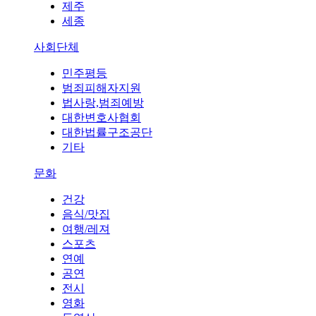
제주
세종
사회단체
민주평등
범죄피해자지원
법사랑,범죄예방
대한변호사협회
대한법률구조공단
기타
문화
건강
음식/맛집
여행/레져
스포츠
연예
공연
전시
영화