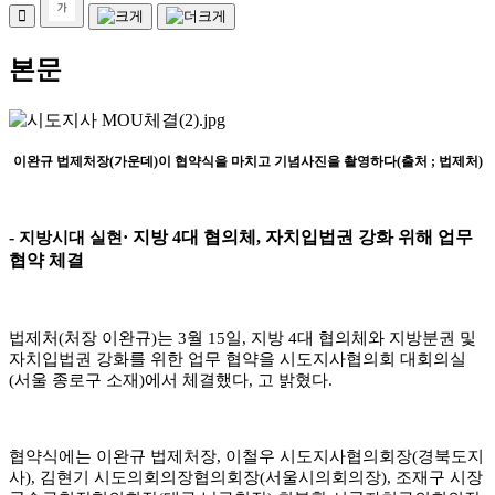
본문
이완규 법제처장
(
가운데
)
이 협약식을 마치고 기념사진을 촬영하다
(
출처
;
법제처
)
-
·
지방
4
대 협의체
,
자치입법권 강화 위해 업무
지방시대 실현
협약 체결
법제처
(
처장 이완규
)
는
3
월
15
일
,
지방
4
대 협의체와 지방분권 및
자치입법권 강화
를 위한 업무 협약을 시도지사협의회 대회의실
(
서울 종로구 소재
)
에서 체결했다
,
고
밝혔다
.
협약식에는 이완규 법제처장
,
이철우 시도지사협의회장
(
경북도지
사
),
김현기 시도의
회의장협의회장
(
서울시의회의장
),
조재구 시장