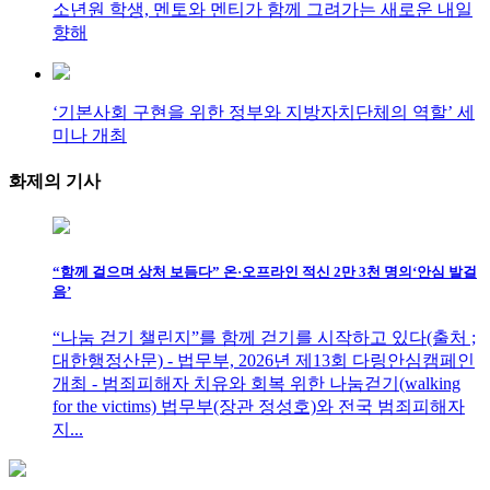
소년원 학생, 멘토와 멘티가 함께 그려가는 새로운 내일
향해
‘기본사회 구현을 위한 정부와 지방자치단체의 역할’ 세
미나 개최
화제의
기사
“함께 걸으며 상처 보듬다” 온·오프라인 적신 2만 3천 명의‘안심 발걸
음’
“나눔 걷기 챌린지”를 함께 걷기를 시작하고 있다(출처 ;
대한행정산문) - 법무부, 2026년 제13회 다링안심캠페인
개최 - 범죄피해자 치유와 회복 위한 나눔걷기(walking
for the victims) 법무부(장관 정성호)와 전국 범죄피해자
지...