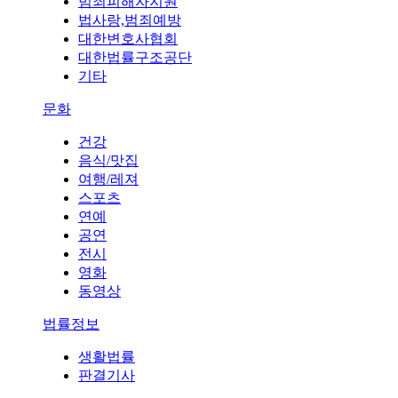
범죄피해자지원
법사랑,범죄예방
대한변호사협회
대한법률구조공단
기타
문화
건강
음식/맛집
여행/레져
스포츠
연예
공연
전시
영화
동영상
법률정보
생활법률
판결기사