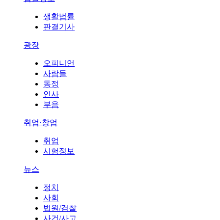
생활법률
판결기사
광장
오피니언
사람들
동정
인사
부음
취업·창업
취업
시험정보
뉴스
정치
사회
법원/검찰
사건/사고