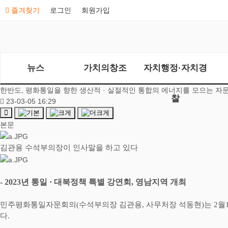
즐겨찾기
로그인
회원가입
뉴스
가치의창조
자치행정·자치경
한반도, 평화통일을 향한 생산적 · 실절적인 통합의 에너지를 모으는 자
찰
23-03-05 16:29
본문
김관용 수석부의장이 인사말을 하고 있다
- 2023
년 통일
·
대북정책 특별 강연회
,
영남지역 개최
민주평화통일자문회의
(
수석부의장 김관용
,
사무처장 석동현
)
는
2
월
다
.