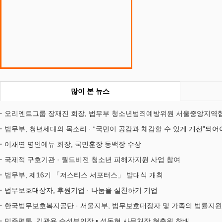
많이 본 뉴스
오리엔트그룹 장재진 회장, 법무부 청소년범죄예방위원 서울중앙지역협
법무부, 청년세대의 목소리 · “국민이 공감과 체감할 수 있게 개선”되어
이채연 명인에듀 회장, 국민훈장 동백장 수상
국제적 구호기관 · 월드비전 청소년 피해자지원 사업 참여
법무부, 제16기 「저스티스 서포터스」 발대식 개최
법무보호대상자, 후원기업 · 나눔을 실천하기 기업
한국법무보호복지공단 · 서울지부, 법무보호대장자 및 가족의 법률지원
민주평통, 김관용 수석부의장 • 석동현 사무처장 현충원 참배