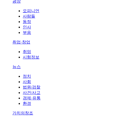
광장
오피니언
사람들
동정
인사
부음
취업·창업
취업
시험정보
뉴스
정치
사회
법원/검찰
사건/사고
경제·유통
환경
가치의창조