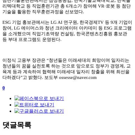
첨단기술훈련관에서는 삼성중공업
,
한국기술교육대학교
,
한국폴
리텍대학교 등 직업훈련기관 총
6
개소가 참여해
VR·
로봇 등 첨단
기술을 활용한 직무훈련과정을 선보였다
.
ESG
기업 홍보관에서는
LG AI
연구원
,
한국경제
TV
등
9
개 기업이
참여
, LG
에이머스와 청년 크리에이터 아카데미 등
ESG
프로그램
을 소개했으며 직업기초역량 컨설팅
,
한국콘텐츠진흥원 홍보관
등 부대 프로그램도 운영된다
.
이정식 고용부 장관은
“
청년들은 미래세대의 희망이며 일자리는
청년들의 꿈을 실천토록 하는 것으로 앞으로도 정부가 경영계
,
교
육계 등과 계속하여 협력해 미래세대 일자리 창출을 위해 최선을
다하겠다
”
고 밝혔다
.
보도부
ossesse@naver.com
0
댓글목록