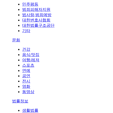
민주평등
범죄피해자지원
법사랑,범죄예방
대한변호사협회
대한법률구조공단
기타
문화
건강
음식/맛집
여행/레져
스포츠
연예
공연
전시
영화
동영상
법률정보
생활법률