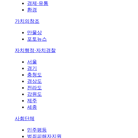
경제·유통
환경
가치의창조
만물상
포토뉴스
자치행정·자치경찰
서울
경기
충청도
경상도
전라도
강원도
제주
세종
사회단체
민주평등
범죄피해자지원