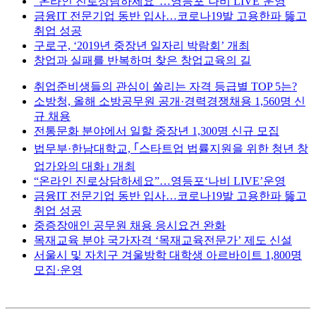
“온라인 진로상담하세요”…영등포‘나비 LIVE’운영
금융IT 전문기업 동반 입사…코로나19발 고용한파 뚫고
취업 성공
구로구, ‘2019년 중장년 일자리 박람회’ 개최
창업과 실패를 반복하며 찾은 창업교육의 길
취업준비생들의 관심이 쏠리는 자격 등급별 TOP 5는?
소방청, 올해 소방공무원 공개·경력경쟁채용 1,560명 신
규 채용
전통문화 분야에서 일할 중장년 1,300명 신규 모집
법무부·한남대학교, ｢스타트업 법률지원을 위한 청년 창
업가와의 대화｣ 개최
“온라인 진로상담하세요”…영등포‘나비 LIVE’운영
금융IT 전문기업 동반 입사…코로나19발 고용한파 뚫고
취업 성공
중증장애인 공무원 채용 응시요건 완화
목재교육 분야 국가자격 ‘목재교육전문가’ 제도 신설
서울시 및 자치구 겨울방학 대학생 아르바이트 1,800명
모집·운영