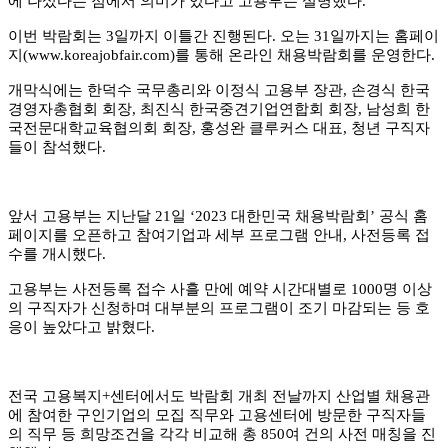
에
나섰다는 점에서 의미가 있다고 고용부는 설명했다
.
이번 박람회는
3
일까지 이틀간 진행된다
.
오는
31
일까지는 홈페이
지
(www.koreajobfair.com)
를 통해 온라인 채용박람회를 운영한다
.
개막식에는 한덕수 국무총리와 이정식 고용부 장관
,
손경식 한국
경영자총협회 회장
,
최진식 한국중견기업연합회 회장
,
남성희 한
국전문대학교육협의회 회장
,
홍성완 클루커스 대표
,
청년 구직자
들이 참석했다
.
앞서 고용부는 지난달
21
일
‘2023
대한민국 채용박람회
’
공식 홈
페이지를 오픈하고 참여기업과 세부 프로그램 안내
,
사전등록 접
수를 개시했다
.
고용부는 사전등록 접수 사흘 만에 예약 시간대별로
1000
명 이상
의 구직자가 신청하며 대부분의 프로그램이 조기 마감되는 등 호
응이 높았다고 밝혔다
.
전국 고용복지
+
센터에서도 박람회 개최 전날까지 산업별 채용관
에 참여한 구인기업의 모집 직무와 고용센터에 방문한 구직자들
의 직무 등 희망조건을 각각 비교해 총
850
여 건의 사전 매칭을 진