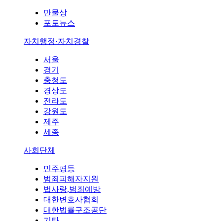
만물상
포토뉴스
자치행정·자치경찰
서울
경기
충청도
경상도
전라도
강원도
제주
세종
사회단체
민주평등
범죄피해자지원
법사랑,범죄예방
대한변호사협회
대한법률구조공단
기타