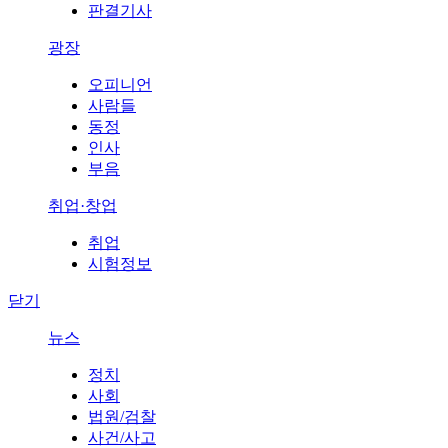
판결기사
광장
오피니언
사람들
동정
인사
부음
취업·창업
취업
시험정보
닫기
뉴스
정치
사회
법원/검찰
사건/사고