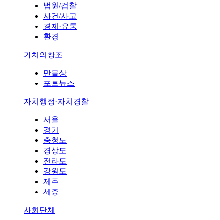
법원/검찰
사건/사고
경제·유통
환경
가치의창조
만물상
포토뉴스
자치행정·자치경찰
서울
경기
충청도
경상도
전라도
강원도
제주
세종
사회단체