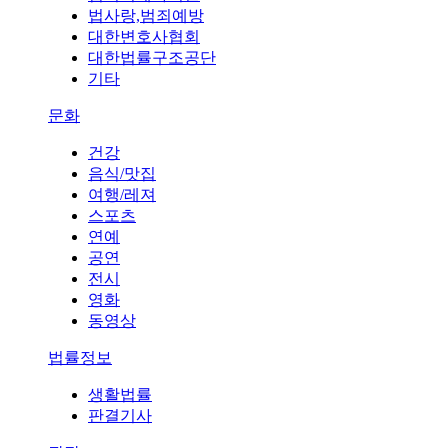
법사랑,범죄예방
대한변호사협회
대한법률구조공단
기타
문화
건강
음식/맛집
여행/레져
스포츠
연예
공연
전시
영화
동영상
법률정보
생활법률
판결기사