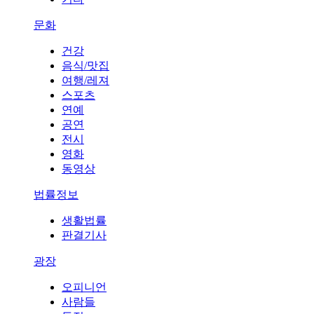
문화
건강
음식/맛집
여행/레져
스포츠
연예
공연
전시
영화
동영상
법률정보
생활법률
판결기사
광장
오피니언
사람들