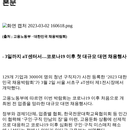
본문
(
출처
;
고용노동부
·
대한민국 채용박람회
)
- 3
일까지
aT
센터서
…
코로나
19
이후 첫 대규모 대면 채용행사
129
개 기업과
3000
여 명의 청년 구직자가 사전 등록한
‘2023
대한
민국 채용박람회
’
가
3
월
2
일 서울 서초구
aT
센터 제
1
전시장에서
개막했다
.
고용노동부에 따르면 이번 박람회는 코로나
19
이후 처음으로 개
최된 전 업종을 망라한 대규모 대면 채용행사다
.
정부와 경제
5
단체
,
업종별 협회
,
한국전문대학교육협의회 등 민간
이 협력해
‘
구인
·
구직 만남의 장
’
을 마련
,
고용둔화 상황에 선제적
으로 대응하고 코로나
19
이후 심화된 구인
·
구직 미스매치 해소