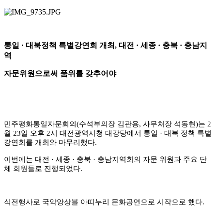
통일
·
대북정책 특별강연회 개최
,
대전
·
세종
·
충북
·
충남지
역
자문위원으로써 품위를 갖추어야
민주평화통일자문회의
(
수석부의장 김관용
,
사무처장 석동현
)
는
2
월
23
일 오후
2
시 대전광역시청 대강당에서 통일
·
대북 정책 특별
강연회를 개최와 마무리했다
.
이번에는 대전
·
세종
·
충북
·
충남지역회의 자문 위원과 주요 단
체 회원들로 진행되었다
.
식전행사로 국악앙상블 아띠누리 문화공연으로 시작으로 했다
.