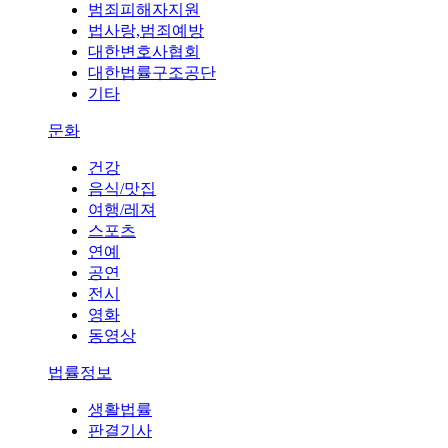
범죄피해자지원
법사랑,범죄예방
대한변호사협회
대한법률구조공단
기타
문화
건강
음식/맛집
여행/레져
스포츠
연예
공연
전시
영화
동영상
법률정보
생활법률
판결기사