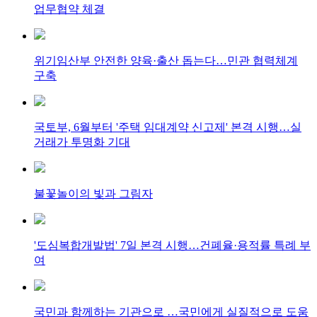
업무협약 체결
위기임산부 안전한 양육·출산 돕는다…민관 협력체계
구축
국토부, 6월부터 '주택 임대계약 신고제' 본격 시행…실
거래가 투명화 기대
불꽃놀이의 빛과 그림자
'도심복합개발법' 7일 본격 시행…건폐율·용적률 특례 부
여
국민과 함께하는 기관으로 …국민에게 실질적으로 도움