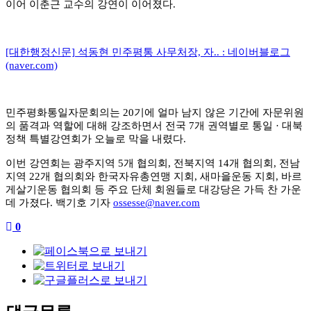
이어 이춘근 교수의 강연이 이어졌다
.
[대한행정신문] 석동현 민주평통 사무처장, 자.. : 네이버블로그
(naver.com)
민주평화통일자문회의는
20
기에 얼마 남지 않은 기간에 자문위원
의 품격과 역할에 대해 강조하면서 전국
7
개 권역별로 통일
·
대북
정책 특별강연회가 오늘로 막을 내렸다
.
이번 강연회는 광주지역
5
개 협의회
,
전북지역
14
개 협의회
,
전남
지역
22
개 협의회와 한국자유총연맹 지회
,
새마을운동 지회
,
바르
게살기운동 협의회 등 주요 단체 회원들로 대강당은 가득 찬 가운
데 가졌다
.
백기호 기자
ossesse@naver.com
0