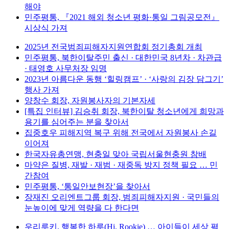
해야
민주평통, 『2021 해외 청소년 평화·통일 그림공모전』
시상식 가져
2025년 전국범죄피해자지원연합회 정기총회 개최
민주평통, 북한이탈주민 출신 · 대한민국 8년차 · 차관급
· 태영호 사무처장 임명
2023년 아름다운 동행 ‘힐링캠프’ · ‘사랑의 김장 담그기’
행사 가져
양창수 회장, 자원봉사자의 기본자세
[특집 인터뷰] 김승취 회장, 북한이탈 청소년에게 희망과
용기를 심어주는 분을 찾아서
집중호우 피해지역 복구 위해 전국에서 자원봉사 손길
이어져
한국자유총연맹, 현충일 맞아 국립서울현충원 참배
마약은 질병, 재발 · 재범 · 재중독 방지 정책 필요 … 민
간참여
민주평통, ‘통일안보현장’을 찾아서
장재진 오리엔트그룹 회장, 범죄피해자지원 · 국민들의
눈높이에 맞게 역량을 다 한다면
우리루키, 행복한 하루(Hi, Rookie) … 아이들이 세상 펼