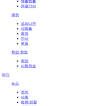
생활법률
판결기사
광장
오피니언
사람들
동정
인사
부음
취업·창업
취업
시험정보
닫기
뉴스
정치
사회
법원/검찰