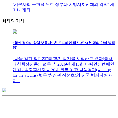
‘기본사회 구현을 위한 정부와 지방자치단체의 역할’ 세
미나 개최
화제의
기사
“함께 걸으며 상처 보듬다” 온·오프라인 적신 2만 3천 명의‘안심 발걸
음’
“나눔 걷기 챌린지”를 함께 걷기를 시작하고 있다(출처 ;
대한행정산문) - 법무부, 2026년 제13회 다링안심캠페인
개최 - 범죄피해자 치유와 회복 위한 나눔걷기(walking
for the victims) 법무부(장관 정성호)와 전국 범죄피해자
지...