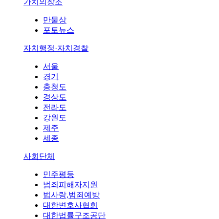
가치의창조
만물상
포토뉴스
자치행정·자치경찰
서울
경기
충청도
경상도
전라도
강원도
제주
세종
사회단체
민주평등
범죄피해자지원
법사랑,범죄예방
대한변호사협회
대한법률구조공단