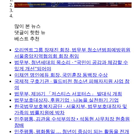
많이 본 뉴스
댓글이 핫한 뉴
베스트 추천
오리엔트그룹 장재진 회장, 법무부 청소년범죄예방위원
서울중앙지역협의회 회장 취임
법무부, 청년세대의 목소리 · “국민이 공감과 체감할 수
있게 개선”되어야
이채연 명인에듀 회장, 국민훈장 동백장 수상
국제적 구호기관 · 월드비전 청소년 피해자지원 사업 참
여
법무부, 제16기 「저스티스 서포터스」 발대식 개최
법무보호대상자, 후원기업 · 나눔을 실천하기 기업
한국법무보호복지공단 · 서울지부, 법무보호대장자 및
가족의 법률지원에 박차
민주평통, 김관용 수석부의장 • 석동현 사무처장 현충원
참배
민주평통, 평화통일 … 청년이 중심이 되는 활동을 전개