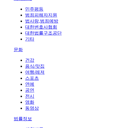
민주평등
범죄피해자지원
법사랑,범죄예방
대한변호사협회
대한법률구조공단
기타
문화
건강
음식/맛집
여행/레져
스포츠
연예
공연
전시
영화
동영상
법률정보