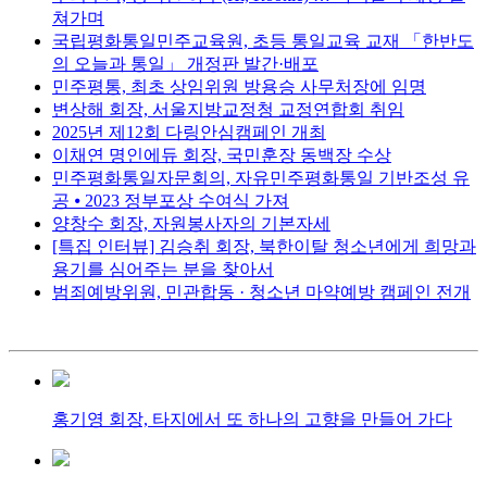
쳐가며
국립평화통일민주교육원, 초등 통일교육 교재 「한반도
의 오늘과 통일」 개정판 발간·배포
민주평통, 최초 상임위원 방용승 사무처장에 임명
변상해 회장, 서울지방교정청 교정연합회 취임
2025년 제12회 다링안심캠페인 개최
이채연 명인에듀 회장, 국민훈장 동백장 수상
민주평화통일자문회의, 자유민주평화통일 기반조성 유
공 ⦁ 2023 정부포상 수여식 가져
양창수 회장, 자원봉사자의 기본자세
[특집 인터뷰] 김승취 회장, 북한이탈 청소년에게 희망과
용기를 심어주는 분을 찾아서
범죄예방위원, 민관합동 · 청소년 마약예방 캠페인 전개
홍기영 회장, 타지에서 또 하나의 고향을 만들어 가다