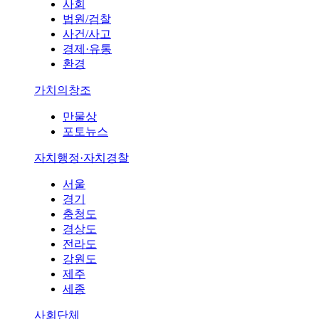
사회
법원/검찰
사건/사고
경제·유통
환경
가치의창조
만물상
포토뉴스
자치행정·자치경찰
서울
경기
충청도
경상도
전라도
강원도
제주
세종
사회단체