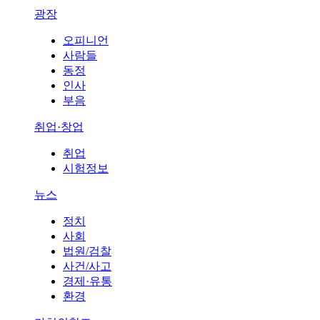
광장
오피니언
사람들
동정
인사
부음
취업·창업
취업
시험정보
뉴스
정치
사회
법원/검찰
사건/사고
경제·유통
환경