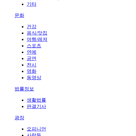
기타
문화
건강
음식/맛집
여행/레져
스포츠
연예
공연
전시
영화
동영상
법률정보
생활법률
판결기사
광장
오피니언
사람들