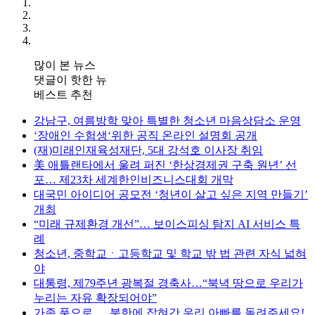
많이 본 뉴스
댓글이 핫한 뉴
베스트 추천
강남구, 여름방학 맞아 특별한 청소년 마음상담소 운영
‘장애인 수험생‘위한 공직 온라인 설명회 공개
(재)미래인재육성재단, 5대 강석호 이사장 취임
美 애틀랜타에서 울려 퍼진 ‘한상경제권 구축 원년’ 선
포… 제23차 세계한인비즈니스대회 개막
대국민 아이디어 공모전 ‘청년이 살고 싶은 지역 만들기’
개최
“미래 규제환경 개선”… 보이스피싱 탐지 AI 서비스 특
례
청소년, 중학교ㆍ고등학교 및 학교 밖 법 관련 자식 넓혀
야
대통령, 제79주년 광복절 경축사…“북녁 땅으로 우리가
누리는 자유 확장되어야”
가족 품으로 … 북한에 잡혀간 우리 아빠를 돌려주세요!