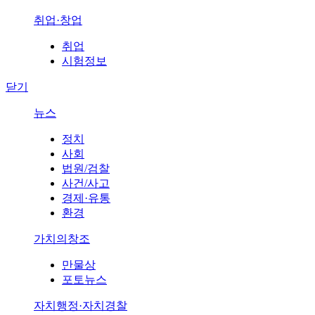
취업·창업
취업
시험정보
닫기
뉴스
정치
사회
법원/검찰
사건/사고
경제·유통
환경
가치의창조
만물상
포토뉴스
자치행정·자치경찰