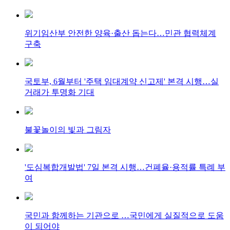
위기임산부 안전한 양육·출산 돕는다…민관 협력체계
구축
국토부, 6월부터 '주택 임대계약 신고제' 본격 시행…실
거래가 투명화 기대
불꽃놀이의 빛과 그림자
'도심복합개발법' 7일 본격 시행…건폐율·용적률 특례 부
여
국민과 함께하는 기관으로 …국민에게 실질적으로 도움
이 되어야