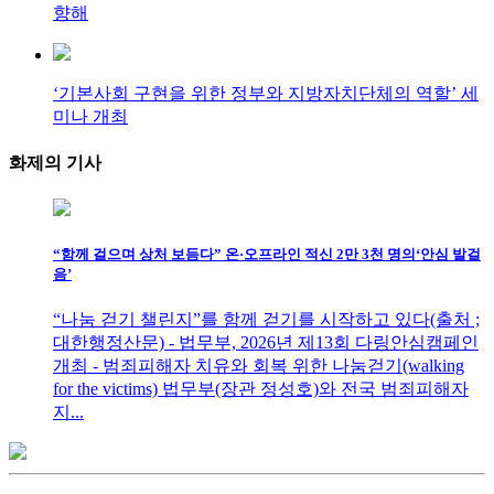
향해
‘기본사회 구현을 위한 정부와 지방자치단체의 역할’ 세
미나 개최
화제의
기사
“함께 걸으며 상처 보듬다” 온·오프라인 적신 2만 3천 명의‘안심 발걸
음’
“나눔 걷기 챌린지”를 함께 걷기를 시작하고 있다(출처 ;
대한행정산문) - 법무부, 2026년 제13회 다링안심캠페인
개최 - 범죄피해자 치유와 회복 위한 나눔걷기(walking
for the victims) 법무부(장관 정성호)와 전국 범죄피해자
지...