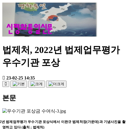
법제처, 2022년 법제업무평가
우수기관 포상
23-02-25 14:35
본문
2
년 법제업무평가 우수기관 포상식에서 이완규 법제처장
(
가운데
)
과 기념사진을
촬
영하고 있다
(
출처
;
법제처
)