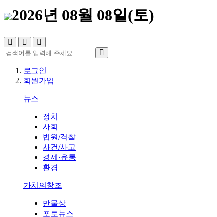
2026년 08월 08일(토)
로그인
회원가입
뉴스
정치
사회
법원/검찰
사건/사고
경제·유통
환경
가치의창조
만물상
포토뉴스