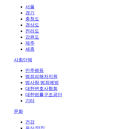
서울
경기
충청도
경상도
전라도
강원도
제주
세종
사회단체
민주평등
범죄피해자지원
법사랑,범죄예방
대한변호사협회
대한법률구조공단
기타
문화
건강
음식/맛집