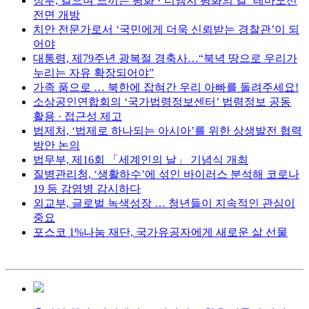
정부, 걸으며 느끼는 평화 ·‘디엠지 평화의 길’ 테마노선
전면 개방
치안 전문가로서 ‘국민에게 더욱 신뢰받는 경찰관’이 되
어야
대통령, 제79주년 광복절 경축사…“북녁 땅으로 우리가
누리는 자유 확장되어야”
가족 품으로 … 북한에 잡혀간 우리 아빠를 돌려주세요!
소상공인연합회의 ‘국가법령정보센터’ 법령정보 공동
활용 · 접근성 제고
법제처, ‘법제로 하나되는 아시아’를 위한 상생발전 협력
방안 논의
법무부, 제16회 「세계인의 날」 기념식 개최
질병관리청, ‘생활하수’에 섞인 바이러스 분석해 코로나
19 등 감염병 감시하다
외교부, 글로벌 녹색성장 … 청년들이 지속적인 관심이
중요
포스코 1%나눔 재단, 국가유공자에게 새로운 삶 선물