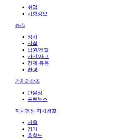
취업
시험정보
뉴스
정치
사회
법원/검찰
사건/사고
경제·유통
환경
가치의창조
만물상
포토뉴스
자치행정·자치경찰
서울
경기
충청도