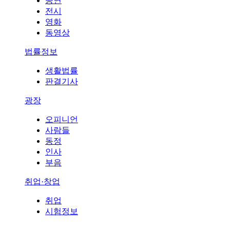
공연
전시
영화
동영상
법률정보
생활법률
판결기사
광장
오피니언
사람들
동정
인사
부음
취업·창업
취업
시험정보