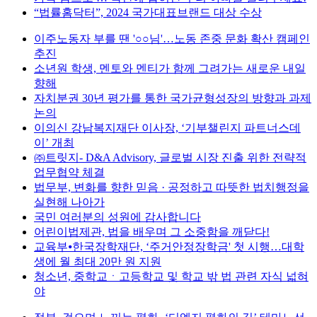
“법률홈닥터”, 2024 국가대표브랜드 대상 수상
이주노동자 부를 땐 '○○님'…노동 존중 문화 확산 캠페인
추진
소년원 학생, 멘토와 멘티가 함께 그려가는 새로운 내일
향해
자치분권 30년 평가를 통한 국가균형성장의 방향과 과제
논의
이의신 강남복지재단 이사장, ‘기부챌린지 파트너스데
이’ 개최
㈜트릿지- D&A Advisory, 글로벌 시장 진출 위한 전략적
업무협약 체결
법무부, 변화를 향한 믿음 · 공정하고 따뜻한 법치행정을
실현해 나아가
국민 여러분의 성원에 감사합니다
어린이법제관, 법을 배우며 그 소중함을 깨닫다!
교육부⦁한국장학재단, ‘주거안정장학금' 첫 시행…대학
생에 월 최대 20만 원 지원
청소년, 중학교ㆍ고등학교 및 학교 밖 법 관련 자식 넓혀
야