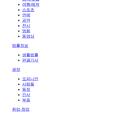
여행/레져
스포츠
연예
공연
전시
영화
동영상
법률정보
생활법률
판결기사
광장
오피니언
사람들
동정
인사
부음
취업·창업