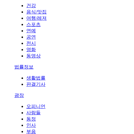
건강
음식/맛집
여행/레져
스포츠
연예
공연
전시
영화
동영상
법률정보
생활법률
판결기사
광장
오피니언
사람들
동정
인사
부음