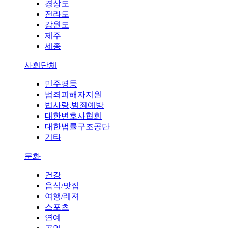
경상도
전라도
강원도
제주
세종
사회단체
민주평등
범죄피해자지원
법사랑,범죄예방
대한변호사협회
대한법률구조공단
기타
문화
건강
음식/맛집
여행/레져
스포츠
연예