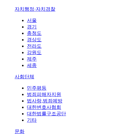
자치행정·자치경찰
서울
경기
충청도
경상도
전라도
강원도
제주
세종
사회단체
민주평등
범죄피해자지원
법사랑,범죄예방
대한변호사협회
대한법률구조공단
기타
문화