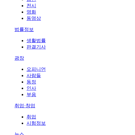
전시
영화
동영상
법률정보
생활법률
판결기사
광장
오피니언
사람들
동정
인사
부음
취업·창업
취업
시험정보
뉴스