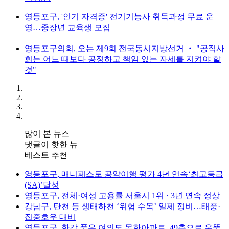
영등포구, '인기 자격증' 전기기능사 취득과정 무료 운
영…중장년 교육생 모집
영등포구의회, 오는 제9회 전국동시지방선거 ‧ "공직사
회는 어느 때보다 공정하고 책임 있는 자세를 지켜야 할
것"
많이 본 뉴스
댓글이 핫한 뉴
베스트 추천
영등포구, 매니페스토 공약이행 평가 4년 연속‘최고등급
(SA)’달성
영등포구, 전체·여성 고용률 서울시 1위 · 3년 연속 정상
강남구, 탄천 등 생태하천 ‘위험 수목’ 일제 정비…태풍·
집중호우 대비
영등포구, 한강 품은 여의도 목화아파트, 49층으로 우뚝