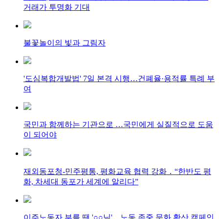
거래가 투명화 기대
불꽃놀이의 빛과 그림자
'도심복합개발법' 7일 본격 시행…건폐율·용적률 특례 부
여
국민과 함께하는 기관으로 …국민에게 실질적으로 도움
이 되어야
재외동포청-민주평통, 평화교육 협력 강화 ․ “한반도 평
화, 차세대 동포가 세계에 알리다”
이주노동자 부를 땐 '○○님'…노동 존중 문화 확산 캠페인