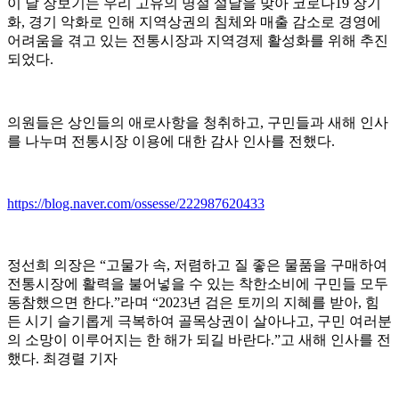
이 날 장보기는 우리 고유의 명절 설날을 맞아 코로나
19
장기
화
,
경기 악화로 인해 지역상권의 침체와 매출 감소로 경영에
어려움을 겪고 있는 전통시장과 지역경제 활성화를 위해 추진
되었다
.
의원들은 상인들의 애로사항을 청취하고
,
구민들과 새해 인사
를 나누며 전통시장 이용에 대한 감사 인사를 전했다
.
https://blog.naver.com/ossesse/222987620433
정선희 의장은
“
고물가 속
,
저렴하고 질 좋은 물품을 구매하여
전통시장에 활력을 불어넣을 수 있는 착한소비에 구민들 모두
동참했으면 한다
.”
라며
“2023
년 검은 토끼의 지혜를 받아
,
힘
든 시기 슬기롭게 극복하여 골목상권이 살아나고
,
구민 여러분
의 소망이 이루어지는 한 해가 되길 바란다
.”
고 새해 인사를 전
했다
.
최경렬 기자