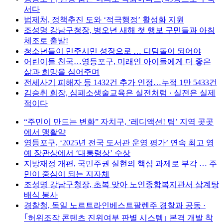
서다
법제처, 정책추진 도와 ‘적극행정’ 활성화 지원
조성명 강남구청장, 병오년 새해 첫 행보 구민들과 아침
체조로 출발!
청소년들이 민주시민 성장으로 … 디딤돌이 되어야
어린이들 천국…영등포구, 미래인 아이들에게 더 좋은
삶과 희망을 심어주며
전세사기 피해자 등 1432건 추가 인정…누적 1만 5433건
김승취 회장, 심폐소생술교육은 실전처럼 · 실전은 실제
적이다
“주민이 만드는 변화” 자치구, ‘레디액션! 팀’ 지역 곳곳
에서 맹활약
영등포구, ‘2025년 전국 도서관 운영 평가’ 연속 최고 영
예 장관상에서 ‘대통령상’ 수상
지방재정 개편, 국민주권 실현의 핵심 과제로 부각 … 주
민이 중심이 되는 지자체
조성명 강남구청장, 초복 맞아 노인종합복지관서 삼계탕
배식 봉사
경찰청, 독일 노르트라인베스트팔렌주 경찰과 공동 ·
｢허위조작 콘텐츠 진위여부 판별 시스템｣ 본격 개발 착