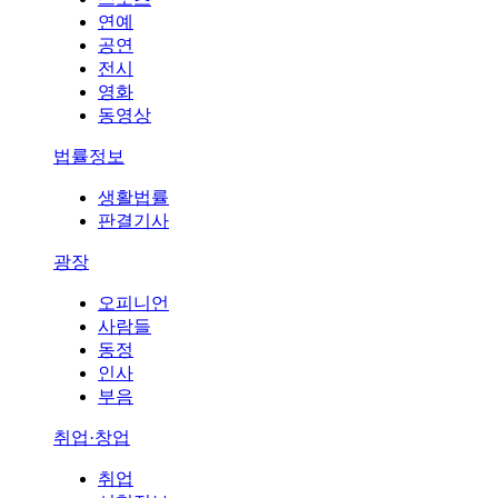
연예
공연
전시
영화
동영상
법률정보
생활법률
판결기사
광장
오피니언
사람들
동정
인사
부음
취업·창업
취업