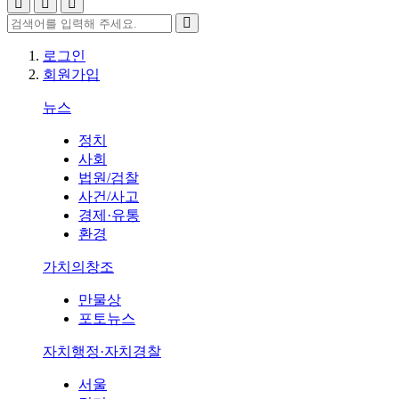
로그인
회원가입
뉴스
정치
사회
법원/검찰
사건/사고
경제·유통
환경
가치의창조
만물상
포토뉴스
자치행정·자치경찰
서울