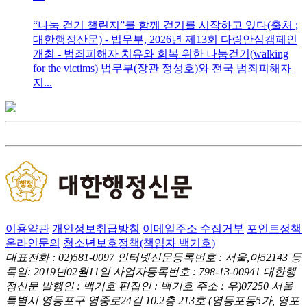
“나눔 걷기 챌린지”를 함께 걷기를 시작하고 있다(출처 ;
대한행정산문) - 법무부, 2026년 제13회 다링안심캠페인
개최 - 범죄피해자 치유와 회복 위한 나눔걷기(walking
for the victims) 법무부(장관 정성호)와 전국 범죄피해자
지...
이용약관
개인정보취급방침
이메일주소 수집거부
포인트정책
온라인문의
청소년보호정책(책임자 백기호)
대표전화 : 02)581-0097
인터넷신문등록번호 : 서울,아52143
등
록일: 2019년02월11일
사업자등록번호 : 798-13-00941
대한행
정신문 발행인 : 백기호
편집인 : 백기호
주소 : 우)07250 서울
특별시 영등포구 영중로24길 10.2층 213호
(영등포동5가, 영포