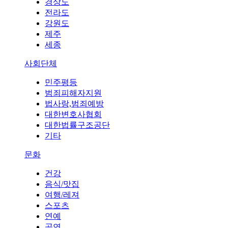
경상도
전라도
강원도
제주
세종
사회단체
민주평등
범죄피해자지원
법사랑,범죄예방
대한변호사협회
대한법률구조공단
기타
문화
건강
음식/맛집
여행/레져
스포츠
연예
공연