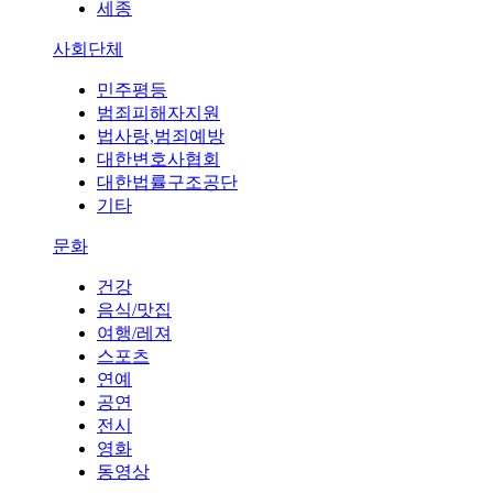
세종
사회단체
민주평등
범죄피해자지원
법사랑,범죄예방
대한변호사협회
대한법률구조공단
기타
문화
건강
음식/맛집
여행/레져
스포츠
연예
공연
전시
영화
동영상