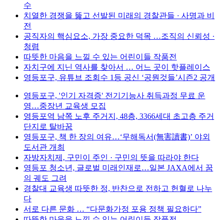
수
치열한 경쟁을 뚫고 선발된 미래의 경찰관들 · 사명과 비
전
공직자의 핵심요소, 가장 중요한 덕목 …조직의 신뢰성 ·
청렴
따뜻한 마음을 느낄 수 있는 어린이들 작품전
자치구에 지닌 역사를 찾아서 … 어느 곳이 핫플레이스
영등포구, 유튜브 조회수 1등 공신 ‘공뭔것들’시즌2 공개
영등포구, '인기 자격증' 전기기능사 취득과정 무료 운
영…중장년 교육생 모집
영등포역 남쪽 노후 주거지, 48층, 3366세대 초고층 주거
단지로 탈바꿈
영등포구, 책 한 장의 여유…‘무해독서(無害讀書)’ 야외
도서관 개최
자방자치제, 구민이 주인 · 구민의 뜻을 따라야 한다
영등포 청소년, 글로벌 미래인재로…일본 JAXA에서 꿈
의 궤도 그려
경찰대 교육생 따뜻한 정, 반찬으로 전하고 헌혈로 나누
다
서로 다른 문화 … “다문화가정 포용 정책 필요하다”
따뜻한 마음을 느낄 수 있는 어린이들 작품전