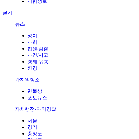
시험정보
닫기
뉴스
정치
사회
법원/검찰
사건/사고
경제·유통
환경
가치의창조
만물상
포토뉴스
자치행정·자치경찰
서울
경기
충청도