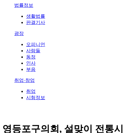
법률정보
생활법률
판결기사
광장
오피니언
사람들
동정
인사
부음
취업·창업
취업
시험정보
영등포구의회, 설맞이 전통시