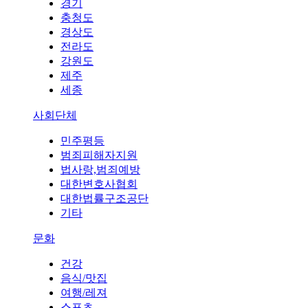
경기
충청도
경상도
전라도
강원도
제주
세종
사회단체
민주평등
범죄피해자지원
법사랑,범죄예방
대한변호사협회
대한법률구조공단
기타
문화
건강
음식/맛집
여행/레져
스포츠