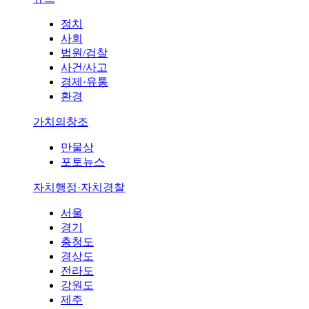
정치
사회
법원/검찰
사건/사고
경제·유통
환경
가치의창조
만물상
포토뉴스
자치행정·자치경찰
서울
경기
충청도
경상도
전라도
강원도
제주