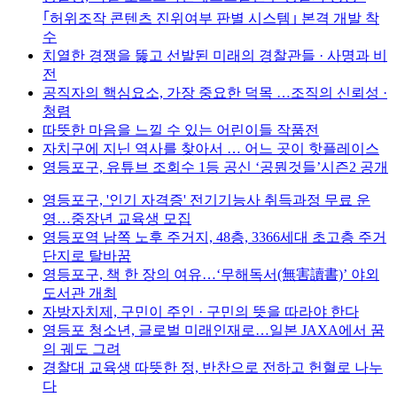
｢허위조작 콘텐츠 진위여부 판별 시스템｣ 본격 개발 착
수
치열한 경쟁을 뚫고 선발된 미래의 경찰관들 · 사명과 비
전
공직자의 핵심요소, 가장 중요한 덕목 …조직의 신뢰성 ·
청렴
따뜻한 마음을 느낄 수 있는 어린이들 작품전
자치구에 지닌 역사를 찾아서 … 어느 곳이 핫플레이스
영등포구, 유튜브 조회수 1등 공신 ‘공뭔것들’시즌2 공개
영등포구, '인기 자격증' 전기기능사 취득과정 무료 운
영…중장년 교육생 모집
영등포역 남쪽 노후 주거지, 48층, 3366세대 초고층 주거
단지로 탈바꿈
영등포구, 책 한 장의 여유…‘무해독서(無害讀書)’ 야외
도서관 개최
자방자치제, 구민이 주인 · 구민의 뜻을 따라야 한다
영등포 청소년, 글로벌 미래인재로…일본 JAXA에서 꿈
의 궤도 그려
경찰대 교육생 따뜻한 정, 반찬으로 전하고 헌혈로 나누
다