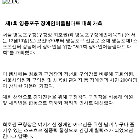
-
제
1
회 영등포구 장애인어울림다트 대회 개최
서울 영등포구청
(
구청장 최호권
)
과 영등포구장애인체육회
( )
에서
는
12
월
10
일
(
토
)
오전
9;30
부터 영등포구 신풍로 소재 영등포제
1
스
포츠센터 강당에서 장애인을 위한
“
제
1
회 장애인어울림다트 대
회
”
를 개최했다
.
이 행사에는 최호권 구청장과 정선희 구의장을 비롯해 국회의원
,
서울시의원과 구의원 및 체육회 관계자 등 장애인과 시민
200
여명
이 참석한 가운데 가졌다
.
대회 선언으로 경기진행을 위해 구정창과 구의장을 비롯해 의원
및 내외빈은 합동으로 축하와 격려의 인사로 대신했다
.
최호권 구청장은 여기계신 장애인 어르신을 위한 남녀 누구나 즐
기수 있는 스포츠로 집중력 항상으로 건강에 활력소가 되었으면
한다고 말했다
.