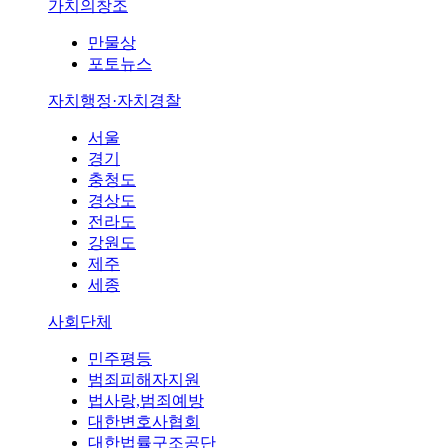
가치의창조
만물상
포토뉴스
자치행정·자치경찰
서울
경기
충청도
경상도
전라도
강원도
제주
세종
사회단체
민주평등
범죄피해자지원
법사랑,범죄예방
대한변호사협회
대한법률구조공단