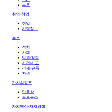
부음
취업·창업
취업
시험정보
뉴스
정치
사회
법원/검찰
사건/사고
경제·유통
환경
가치의창조
만물상
포토뉴스
자치행정·자치경찰