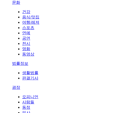
문화
건강
음식/맛집
여행/레져
스포츠
연예
공연
전시
영화
동영상
법률정보
생활법률
판결기사
광장
오피니언
사람들
동정
인사