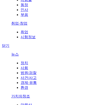
동정
인사
부음
취업·창업
취업
시험정보
닫기
뉴스
정치
사회
법원/검찰
사건/사고
경제·유통
환경
가치의창조
만물상