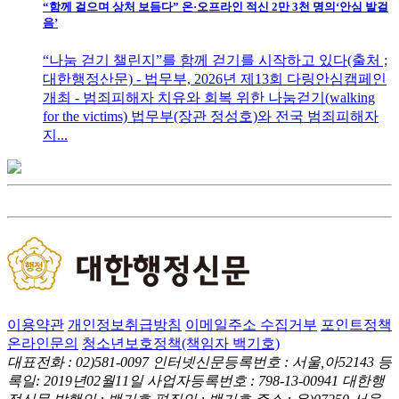
“함께 걸으며 상처 보듬다” 온·오프라인 적신 2만 3천 명의‘안심 발걸
음’
“나눔 걷기 챌린지”를 함께 걷기를 시작하고 있다(출처 ;
대한행정산문) - 법무부, 2026년 제13회 다링안심캠페인
개최 - 범죄피해자 치유와 회복 위한 나눔걷기(walking
for the victims) 법무부(장관 정성호)와 전국 범죄피해자
지...
이용약관
개인정보취급방침
이메일주소 수집거부
포인트정책
온라인문의
청소년보호정책(책임자 백기호)
대표전화 : 02)581-0097
인터넷신문등록번호 : 서울,아52143
등
록일: 2019년02월11일
사업자등록번호 : 798-13-00941
대한행