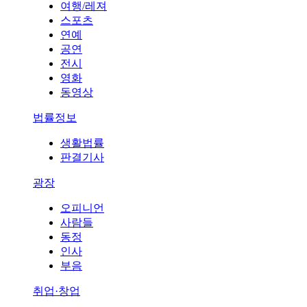
여행/레져
스포츠
연예
공연
전시
영화
동영상
법률정보
생활법률
판결기사
광장
오피니언
사람들
동정
인사
부음
취업·창업