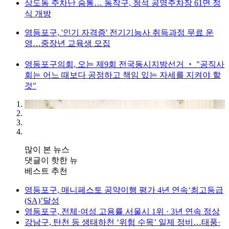
상도동 주차난 숨통… 동작구, 청석 공영주차장 61면 정
식 개방
영등포구, '인기 자격증' 전기기능사 취득과정 무료 운
영…중장년 교육생 모집
영등포구의회, 오는 제9회 전국동시지방선거 ‧ "공직사
회는 어느 때보다 공정하고 책임 있는 자세를 지켜야 할
것"
많이 본 뉴스
댓글이 핫한 뉴
베스트 추천
영등포구, 매니페스토 공약이행 평가 4년 연속‘최고등급
(SA)’달성
영등포구, 전체·여성 고용률 서울시 1위 · 3년 연속 정상
강남구, 탄천 등 생태하천 ‘위험 수목’ 일제 정비…태풍·