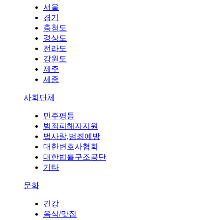
서울
경기
충청도
경상도
전라도
강원도
제주
세종
사회단체
민주평등
범죄피해자지원
법사랑,범죄예방
대한변호사협회
대한법률구조공단
기타
문화
건강
음식/맛집