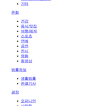
기타
문화
건강
음식/맛집
여행/레져
스포츠
연예
공연
전시
영화
동영상
법률정보
생활법률
판결기사
광장
오피니언
사람들