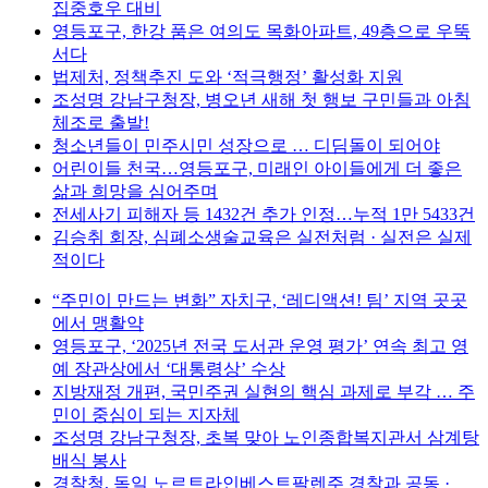
집중호우 대비
영등포구, 한강 품은 여의도 목화아파트, 49층으로 우뚝
서다
법제처, 정책추진 도와 ‘적극행정’ 활성화 지원
조성명 강남구청장, 병오년 새해 첫 행보 구민들과 아침
체조로 출발!
청소년들이 민주시민 성장으로 … 디딤돌이 되어야
어린이들 천국…영등포구, 미래인 아이들에게 더 좋은
삶과 희망을 심어주며
전세사기 피해자 등 1432건 추가 인정…누적 1만 5433건
김승취 회장, 심폐소생술교육은 실전처럼 · 실전은 실제
적이다
“주민이 만드는 변화” 자치구, ‘레디액션! 팀’ 지역 곳곳
에서 맹활약
영등포구, ‘2025년 전국 도서관 운영 평가’ 연속 최고 영
예 장관상에서 ‘대통령상’ 수상
지방재정 개편, 국민주권 실현의 핵심 과제로 부각 … 주
민이 중심이 되는 지자체
조성명 강남구청장, 초복 맞아 노인종합복지관서 삼계탕
배식 봉사
경찰청, 독일 노르트라인베스트팔렌주 경찰과 공동 ·