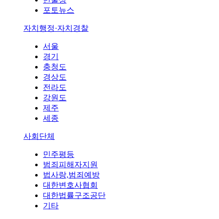
포토뉴스
자치행정·자치경찰
서울
경기
충청도
경상도
전라도
강원도
제주
세종
사회단체
민주평등
범죄피해자지원
법사랑,범죄예방
대한변호사협회
대한법률구조공단
기타