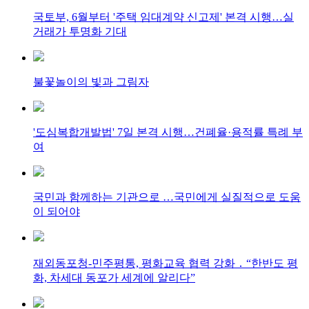
국토부, 6월부터 '주택 임대계약 신고제' 본격 시행…실
거래가 투명화 기대
불꽃놀이의 빛과 그림자
'도심복합개발법' 7일 본격 시행…건폐율·용적률 특례 부
여
국민과 함께하는 기관으로 …국민에게 실질적으로 도움
이 되어야
재외동포청-민주평통, 평화교육 협력 강화 ․ “한반도 평
화, 차세대 동포가 세계에 알리다”