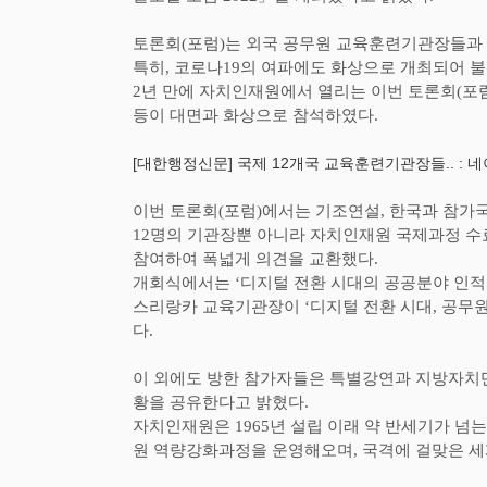
토론회
(
포럼
)
는 외국 공무원 교육훈련기관장들과
특히
,
코로나
19
의 여파에도 화상으로 개최되어 불
2
년 만에 자치인재원에서 열리는 이번 토론회
(
포
등이 대면과 화상으로 참석하였다
.
[대한행정신문] 국제 12개국 교육훈련기관장들.. : 네이버
이번 토론회
(
포럼
)
에서는 기조연설
,
한국과 참가
12
명의 기관장뿐 아니라 자치인재원 국제과정 수
참여하여 폭넓게 의견을 교환했다
.
개회식에서는
‘
디지털 전환 시대의 공공분야 인
스리랑카 교육기관장이
‘
디지털 전환 시대
,
공무원
다
.
이 외에도 방한 참가자들은 특별강연과 지방자치
황을 공유한다고 밝혔다
.
자치인재원은
1965
년 설립 이래 약 반세기가 넘
원 역량강화과정을 운영해오며
,
국격에 걸맞은 