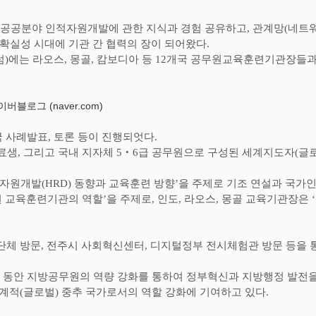
 공공분야 인적자원개발에 관한 지식과 경험 공유하고
,
관계망
(
네트
확실성 시대에 기관 간 협력의 장이 되어왔다
.
럼
)
에는 라오스
,
몽골
,
캄보디아 등
12
개국 공무원교육훈련기관장들과
블로그 (naver.com)
국 사례발표
,
토론 등이 진행되엇다
.
료생
,
그리고 국내 지자체
5
‧
6
급 공무원으로 구성된 세계지도자
(
글
적자원개발
(HRD)
동향과 교육훈련 방향
’
을 주제로 기조 연설과 국
 교육훈련기관의 역할
’
을 주제로
,
인도
,
라오스
,
몽골 교육기관장은
‘
단체 방문
,
전주시 사회혁신센터
,
디지털정부 전시체험관 방문 등을 
는 동안 지방공무원의 역량 강화를 통하여 정부혁신과 지방행정 발전
세계적
(
글로벌
)
중추 국가로서의 역할 강화에 기여하고 있다
.