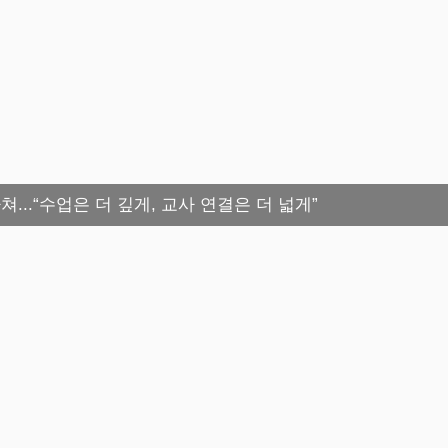
쳐...“수업은 더 깊게, 교사 연결은 더 넓게”