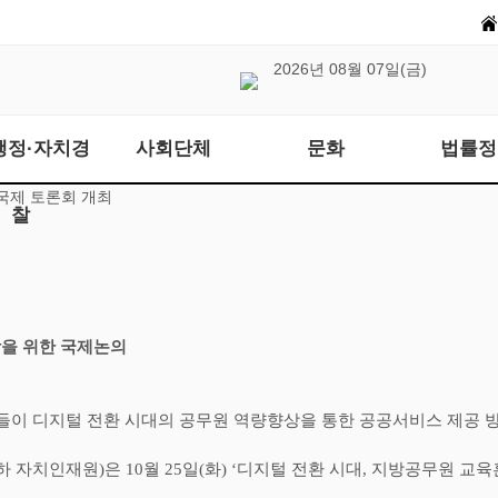
2026년 08월 07일(금)
행정·자치경
사회단체
문화
법률정
 국제 토론회 개최
찰
을 위한 국제논의
들이 디지털 전환 시대의 공무원 역량향상을 통한 공공서비스 제공 
하 자치인재원
)
은
10
월
25
일
(
화
) ‘
디지털 전환 시대
,
지방공무원 교육