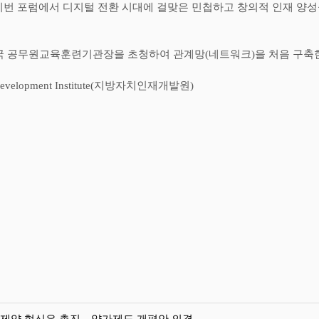
이번 포럼에서 디지털 전환 시대에 걸맞은 민첩하고 창의적 인재 양
국 공무원교육훈련기관장을 초청하여 관계망
(
네트워크
)
을 처음 구축
velopment Institute(
지방자치인재개발원
)
 제약 혁신은 촉진…약가제도 개편안 의결