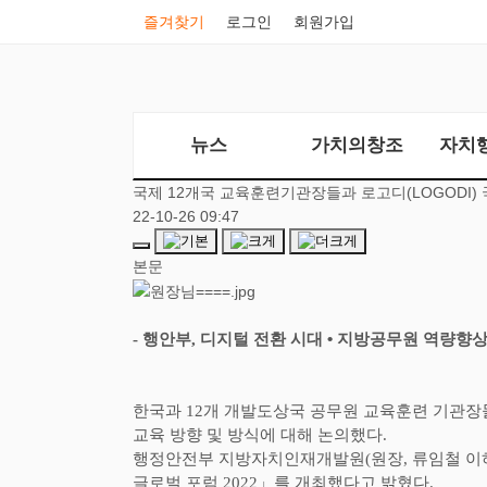
즐겨찾기
로그인
회원가입
뉴스
가치의창조
자치
국제 12개국 교육훈련기관장들과 로고디(LOGODI)
22-10-26 09:47
본문
-
행안부
,
디지털 전환 시대
•
지방공무원 역량향상
한국과
12
개 개발도상국 공무원 교육훈련 기관장
교육 방향 및 방식에 대해 논의했다
.
행정안전부 지방자치인재개발원
(
원장
,
류임철 이
글로벌 포럼
2022
」
를 개최했다고 밝혔다
.