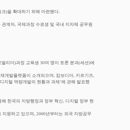
워크
)
을 확대하기 위해 마련됐다
.
 관계자
,
국제과정 수료생 및 국내 지자체 공무원
로벌리더
)
과정 교육생
30
여 명이 토론 분과
(
세션
)
에
가인재개발플랫폼이 소개되으며
,
캄보디아
,
키르기즈
,
디지털 역량개발의 현황과 과제
’
에 관해 발표했
통해 한국의 지방행정과 정부 혁신
,
디지털 정부 현
을 지원하고 있으며
, 2000
년부터는 외국 지방공무