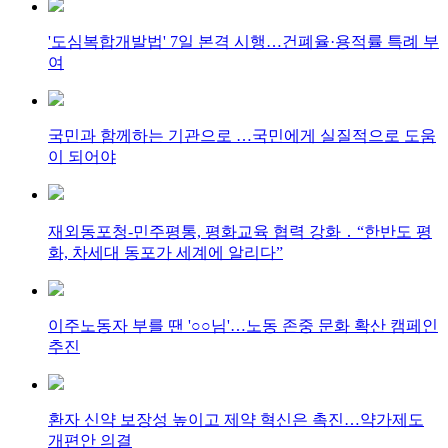
'도심복합개발법' 7일 본격 시행…건폐율·용적률 특례 부
여
국민과 함께하는 기관으로 …국민에게 실질적으로 도움
이 되어야
재외동포청-민주평통, 평화교육 협력 강화 ․ “한반도 평
화, 차세대 동포가 세계에 알리다”
이주노동자 부를 땐 '○○님'…노동 존중 문화 확산 캠페인
추진
환자 신약 보장성 높이고 제약 혁신은 촉진…약가제도
개편안 의결