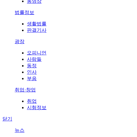
동영상
법률정보
생활법률
판결기사
광장
오피니언
사람들
동정
인사
부음
취업·창업
취업
시험정보
닫기
뉴스