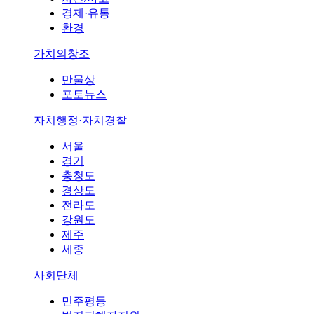
경제·유통
환경
가치의창조
만물상
포토뉴스
자치행정·자치경찰
서울
경기
충청도
경상도
전라도
강원도
제주
세종
사회단체
민주평등