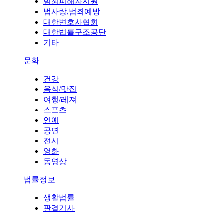
범죄피해자지원
법사랑,범죄예방
대한변호사협회
대한법률구조공단
기타
문화
건강
음식/맛집
여행/레져
스포츠
연예
공연
전시
영화
동영상
법률정보
생활법률
판결기사