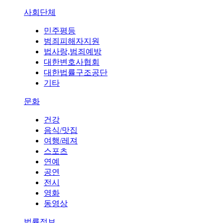
사회단체
민주평등
범죄피해자지원
법사랑,범죄예방
대한변호사협회
대한법률구조공단
기타
문화
건강
음식/맛집
여행/레져
스포츠
연예
공연
전시
영화
동영상
법률정보