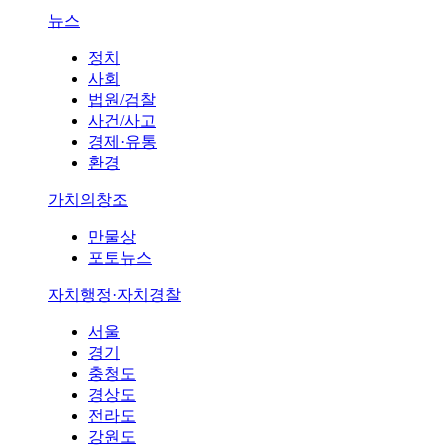
뉴스
정치
사회
법원/검찰
사건/사고
경제·유통
환경
가치의창조
만물상
포토뉴스
자치행정·자치경찰
서울
경기
충청도
경상도
전라도
강원도