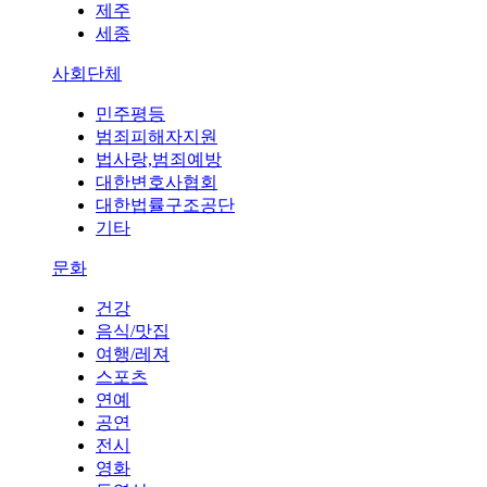
제주
세종
사회단체
민주평등
범죄피해자지원
법사랑,범죄예방
대한변호사협회
대한법률구조공단
기타
문화
건강
음식/맛집
여행/레져
스포츠
연예
공연
전시
영화