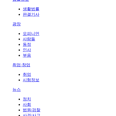
생활법률
판결기사
광장
오피니언
사람들
동정
인사
부음
취업·창업
취업
시험정보
뉴스
정치
사회
법원/검찰
사건/사고