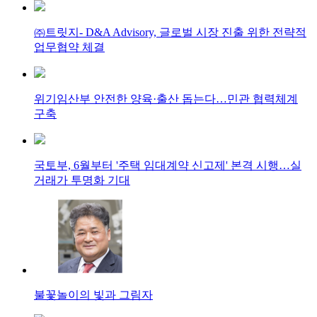
㈜트릿지- D&A Advisory, 글로벌 시장 진출 위한 전략적
업무협약 체결
위기임산부 안전한 양육·출산 돕는다…민관 협력체계
구축
국토부, 6월부터 '주택 임대계약 신고제' 본격 시행…실
거래가 투명화 기대
불꽃놀이의 빛과 그림자