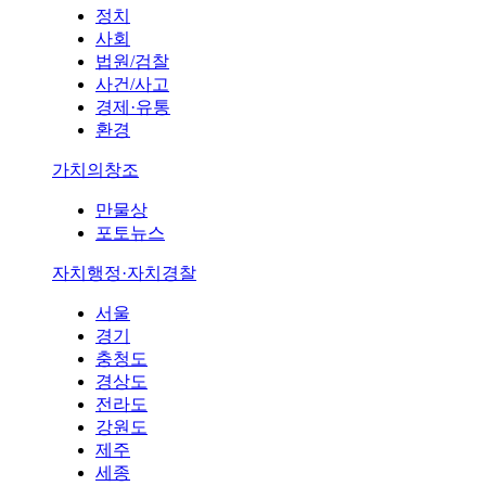
정치
사회
법원/검찰
사건/사고
경제·유통
환경
가치의창조
만물상
포토뉴스
자치행정·자치경찰
서울
경기
충청도
경상도
전라도
강원도
제주
세종