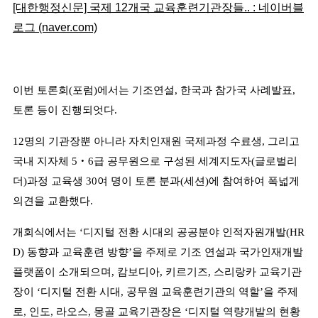
[대한행정신문] 국제 12개국 교육훈련기관장들.. : 네이버블
로그 (naver.com)
이번 토론회
(
포럼
)
에서는 기조연설
,
한국과 참가국 사례발표
,
토론 등이 진행되엇다
.
12
명의 기관장뿐 아니라 자치인재원 국제과정 수료생
,
그리고
국내 지자체
5
‧
6
급 공무원으로 구성된 세계지도자
(
글로벌리
더
)
과정 교육생
30
여 명이 토론 분과
(
세션
)
에 참여하여 폭넓게
의견을 교환했다
.
개회식에서는
‘
디지털 전환 시대의 공공분야 인적자원개발
(HR
D)
동향과 교육훈련 방향
’
을 주제로 기조 연설과 국가인재개발
플랫폼이 소개되으며
,
캄보디아
,
키르기즈
,
스리랑카 교육기관
장이
‘
디지털 전환 시대
,
공무원 교육훈련기관의 역할
’
을 주제
로
,
인도
,
라오스
,
몽골 교육기관장은
‘
디지털 역량개발의 현황