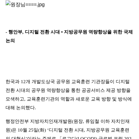
-
행안부
,
디지털 전환 시대
•
지방공무원 역량향상을 위한 국제
논의
한국과
12
개 개발도상국 공무원 교육훈련 기관장들이 디지털
전환 시대의 공무원 역량향상을 통한 공공서비스 제공 방향을
모색하고
,
교육훈련기관의 역할과 새로운 교육 방향 및 방식에
대해 논의했다
.
행정안전부 지방자치인재개발원
(
원장
,
류임철 이하 자치인재
원
)
은
10
월
25
일
(
화
) ‘
디지털 전환 시대
,
지방공무원 교육훈련
의 대혁신
’
이라는 주제로
「
로고디
(LOGODI)
글로벌 포럼
202